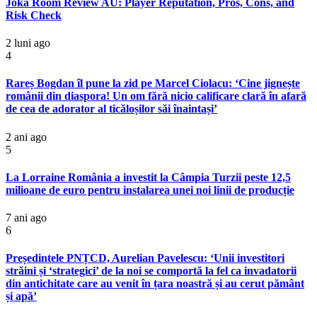
Joka Room Review AU: Player Reputation, Pros, Cons, and
Risk Check
2 luni ago
4
Rareș Bogdan îl pune la zid pe Marcel Ciolacu: ‘Cine jignește
românii din diaspora! Un om fără nicio calificare clară în afară
de cea de adorator al ticăloșilor săi înaintași’
2 ani ago
5
La Lorraine România a investit la Câmpia Turzii peste 12,5
milioane de euro pentru instalarea unei noi linii de producție
7 ani ago
6
Președintele PNȚCD, Aurelian Pavelescu: ‘Unii investitori
străini și ‘strategici’ de la noi se comportă la fel ca invadatorii
din antichitate care au venit în țara noastră și au cerut pământ
și apă’