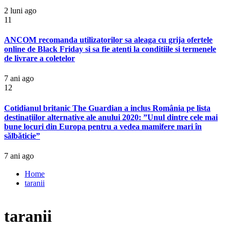
2 luni ago
11
ANCOM recomanda utilizatorilor sa aleaga cu grija ofertele
online de Black Friday si sa fie atenti la conditiile si termenele
de livrare a coletelor
7 ani ago
12
Cotidianul britanic The Guardian a inclus România pe lista
destinațiilor alternative ale anului 2020: ”Unul dintre cele mai
bune locuri din Europa pentru a vedea mamifere mari în
sălbăticie”
7 ani ago
Home
taranii
taranii