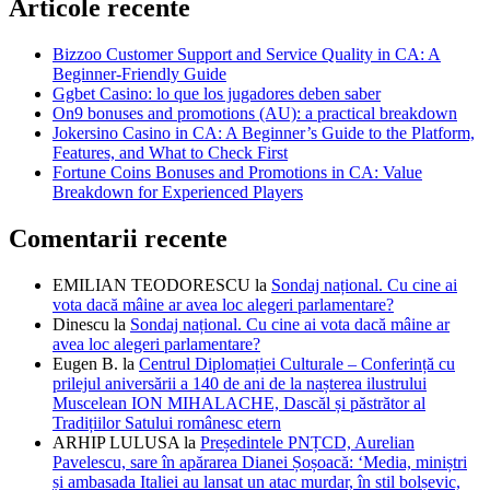
Articole recente
Bizzoo Customer Support and Service Quality in CA: A
Beginner-Friendly Guide
Ggbet Casino: lo que los jugadores deben saber
On9 bonuses and promotions (AU): a practical breakdown
Jokersino Casino in CA: A Beginner’s Guide to the Platform,
Features, and What to Check First
Fortune Coins Bonuses and Promotions in CA: Value
Breakdown for Experienced Players
Comentarii recente
EMILIAN TEODORESCU
la
Sondaj național. Cu cine ai
vota dacă mâine ar avea loc alegeri parlamentare?
Dinescu
la
Sondaj național. Cu cine ai vota dacă mâine ar
avea loc alegeri parlamentare?
Eugen B.
la
Centrul Diplomației Culturale – Conferință cu
prilejul aniversării a 140 de ani de la nașterea ilustrului
Muscelean ION MIHALACHE, Dascăl și păstrător al
Tradițiilor Satului românesc etern
ARHIP LULUSA
la
Președintele PNȚCD, Aurelian
Pavelescu, sare în apărarea Dianei Șoșoacă: ‘Media, miniștri
și ambasada Italiei au lansat un atac murdar, în stil bolșevic,