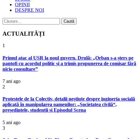
OPINII
DESPRE NOI
Caută
după:
ACTUALITĂȚI
1
Primul atac al USR la noul guvern. Drulă: „Orban s-a șters pe
pantofi cu acordul politic și a trimis propunerea de comisar fără
nicio consultare”
7 ani ago
2
Protestele de la Colectiv, detalii neștiute despre ingineria socială
aplicată în manipularea oamenilor: „Societatea civilă“,
președintele, studenții și Episodul Scena
5 ani ago
3