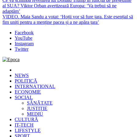
Ce va schimba revenirea lui Donald Trump în funcția de președinte
al SUA? Viktor Orban avertizează Europa: ‘Va trebui să ne
adaptăm’
VIDEO. Maia Sandu a votat: ‘Hoții vor să fure țara. Este esențial să
fim uniți pentru a menține pacea și a ne apăra țara’
Facebook
YouTube
Instagram
Twitter
Epoca
Cele mai noi știri online din România
NEWS
POLITICĂ
INTERNAȚIONAL
ECONOMIE
SOCIAL
SĂNĂTATE
JUSTIȚIE
MEDIU
CULTURĂ
IT-TECH
LIFESTYLE
SPORT