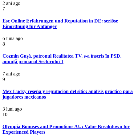
2 ani ago
7
Esc Online Erfahrungen und Reputation in DE: seriöse
Einordnung für Anfänger
o lună ago
8
Cozmin Gușă, patronul Realitatea TV, s-a înscris în PSD,
anunță primarul Sectorului 1
7 ani ago
9
Mex Lucky reseña y reputación del sitio: análisis práctico para
jugadores mexicanos
3 luni ago
10
Olympia Bonuses and Promotions AU: Value Breakdown for
Experienced Players