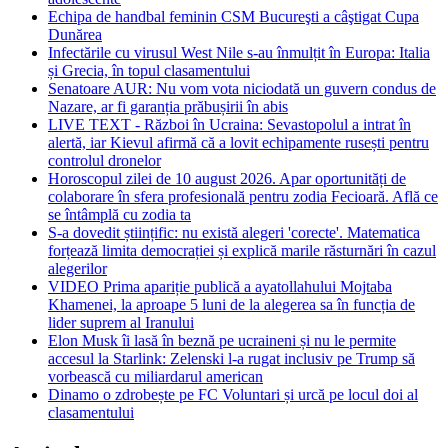
Echipa de handbal feminin CSM Bucureşti a câştigat Cupa
Dunărea
Infectările cu virusul West Nile s-au înmulțit în Europa: Italia
și Grecia, în topul clasamentului
Senatoare AUR: Nu vom vota niciodată un guvern condus de
Nazare, ar fi garanția prăbușirii în abis
LIVE TEXT - Război în Ucraina: Sevastopolul a intrat în
alertă, iar Kievul afirmă că a lovit echipamente rusești pentru
controlul dronelor
Horoscopul zilei de 10 august 2026. Apar oportunități de
colaborare în sfera profesională pentru zodia Fecioară. Află ce
se întâmplă cu zodia ta
S-a dovedit științific: nu există alegeri 'corecte'. Matematica
forțează limita democrației și explică marile răsturnări în cazul
alegerilor
VIDEO Prima apariție publică a ayatollahului Mojtaba
Khamenei, la aproape 5 luni de la alegerea sa în funcția de
lider suprem al Iranului
Elon Musk îi lasă în beznă pe ucraineni și nu le permite
accesul la Starlink: Zelenski l-a rugat inclusiv pe Trump să
vorbească cu miliardarul american
Dinamo o zdrobește pe FC Voluntari și urcă pe locul doi al
clasamentului