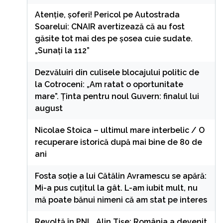
Atenție, șoferi! Pericol pe Autostrada
Soarelui: CNAIR avertizează că au fost
găsite tot mai des pe șosea cuie sudate.
„Sunați la 112”
Dezvăluiri din culisele blocajului politic de
la Cotroceni: „Am ratat o oportunitate
mare”. Ținta pentru noul Guvern: finalul lui
august
Nicolae Stoica – ultimul mare interbelic / O
recuperare istorică după mai bine de 80 de
ani
Fosta soție a lui Cătălin Avramescu se apără:
Mi-a pus cuțitul la gât. L-am iubit mult, nu
mă poate bănui nimeni că am stat pe interes
Revoltă în PNL. Alin Tișe: România a devenit