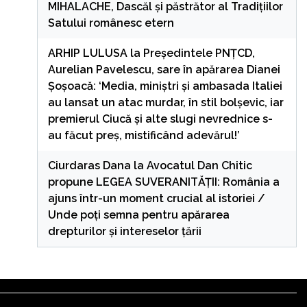
MIHALACHE, Dascăl și păstrător al Tradițiilor
Satului românesc etern
ARHIP LULUSA
la
Președintele PNȚCD,
Aurelian Pavelescu, sare în apărarea Dianei
Șoșoacă: ‘Media, miniștri și ambasada Italiei
au lansat un atac murdar, în stil bolșevic, iar
premierul Ciucă și alte slugi nevrednice s-
au făcut preș, mistificând adevărul!’
Ciurdaras Dana
la
Avocatul Dan Chitic
propune LEGEA SUVERANITĂȚII: România a
ajuns într-un moment crucial al istoriei /
Unde poți semna pentru apărarea
drepturilor și intereselor țării