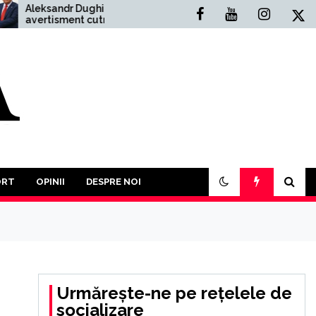
sandr Dughin,
Situația Politică Actuală
tisment cutremurător:
din România: O Analiză
Al Treilea Război
Comprehensivă
ial este mai mult
t probabil. În acest an
rebui să participăm la o
ă a tuturor împotriva
ror”
ORT
OPINII
DESPRE NOI
Urmărește-ne pe rețelele de
socializare