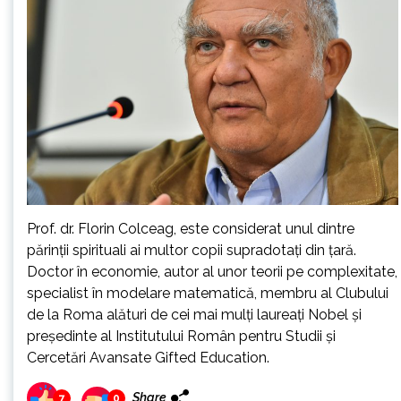
Prof. dr. Florin Colceag, este considerat unul dintre
părinţii spirituali ai multor copii supradotaţi din ţară.
Doctor în economie, autor al unor teorii pe complexitate,
specialist în modelare matematică, membru al Clubului
de la Roma alături de cei mai mulţi laureaţi Nobel şi
preşedinte al Institutului Român pentru Studii şi
Cercetări Avansate Gifted Education.
Share
7
0