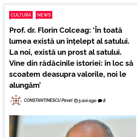
CULTURĂ
NEWS
Prof. dr. Florin Colceag: ‘În toată
lumea există un înțelept al satului.
La noi, există un prost al satului.
Vine din rădăcinile istoriei: în loc să
scoatem deasupra valorile, noi le
alungăm’
CONSTANTINESCU Pavel
5 ani ago
8