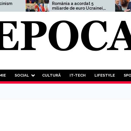
România a acordat 5
Alek
miliarde de euro Ucrainei,
aver
adică 1,5% din PIB
”Un 
Mond
decâ
va t
lupt
tutu
MIE
SOCIAL
CULTURĂ
IT-TECH
LIFESTYLE
SP