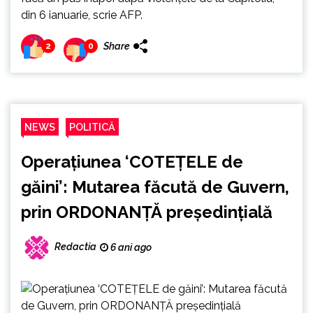
din 6 ianuarie, scrie AFP.
Share
2
0
NEWS
POLITICĂ
Operațiunea ‘COTEȚELE de
găini’: Mutarea făcută de Guvern,
prin ORDONANȚĂ președințială
Redactia
6 ani ago