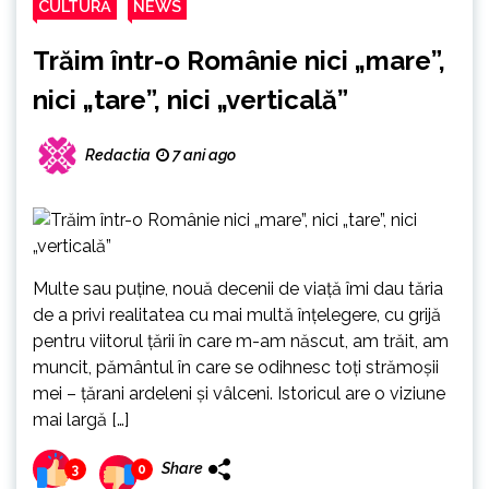
CULTURĂ
NEWS
Trăim într-o Românie nici „mare”,
nici „tare”, nici „verticală”
Redactia
7 ani ago
Multe sau puține, nouă decenii de viață îmi dau tăria
de a privi realitatea cu mai multă înțelegere, cu grijă
pentru viitorul țării în care m-am născut, am trăit, am
muncit, pământul în care se odihnesc toți strămoșii
mei – țărani ardeleni și vâlceni. Istoricul are o viziune
mai largă […]
Share
3
0