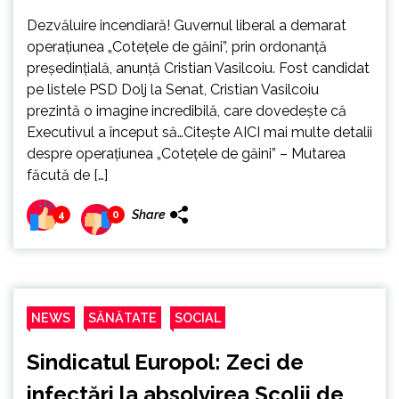
Dezvăluire incendiară! Guvernul liberal a demarat
operațiunea „Cotețele de găini”, prin ordonanță
președințială, anunță Cristian Vasilcoiu. Fost candidat
pe listele PSD Dolj la Senat, Cristian Vasilcoiu
prezintă o imagine incredibilă, care dovedește că
Executivul a început să…Citește AICI mai multe detalii
despre operațiunea „Cotețele de găini” – Mutarea
făcută de […]
Share
4
0
NEWS
SĂNĂTATE
SOCIAL
Sindicatul Europol: Zeci de
infectări la absolvirea Școlii de