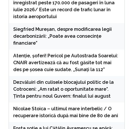
înregistrat peste 170.000 de pasageri în luna
iulie 2026/ Este un record de trafic lunar în
istoria aeroportului
Siegfried Mureșan, despre modificarea legii
decarbonizării: „Poate avea consecințe
financiare”
Atenție, șoferi! Pericol pe Autostrada Soarelui:
CNAIR avertizează că au fost găsite tot mai
des pe șosea cuie sudate. „Sunați la 112”
Dezvăluiri din culisele blocajului politic de la
Cotroceni: „Am ratat o oportunitate mare”.
Ținta pentru noul Guvern: finalul lui august
Nicolae Stoica – ultimul mare interbelic / O
recuperare istorică după mai bine de 80 de ani
Fosta soție a lui Cătălin Avramescu se apără: