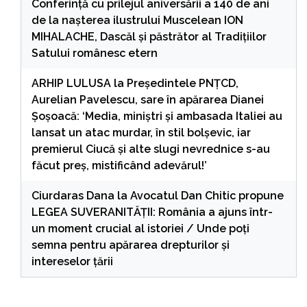
Conferință cu prilejul aniversării a 140 de ani
de la nașterea ilustrului Muscelean ION
MIHALACHE, Dascăl și păstrător al Tradițiilor
Satului românesc etern
ARHIP LULUSA
la
Președintele PNȚCD,
Aurelian Pavelescu, sare în apărarea Dianei
Șoșoacă: ‘Media, miniștri și ambasada Italiei au
lansat un atac murdar, în stil bolșevic, iar
premierul Ciucă și alte slugi nevrednice s-au
făcut preș, mistificând adevărul!’
Ciurdaras Dana
la
Avocatul Dan Chitic propune
LEGEA SUVERANITĂȚII: România a ajuns într-
un moment crucial al istoriei / Unde poți
semna pentru apărarea drepturilor și
intereselor țării