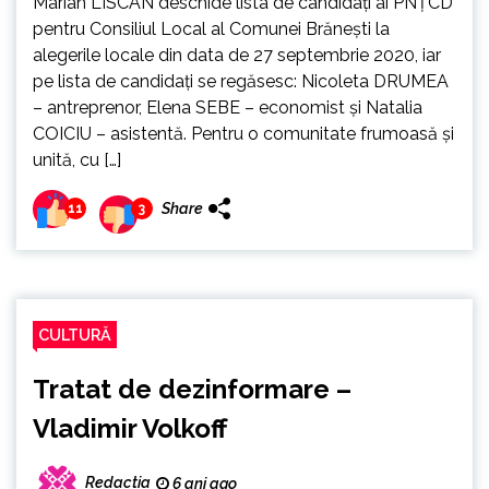
Marian LISCAN deschide lista de candidați ai PNȚCD
pentru Consiliul Local al Comunei Brănești la
alegerile locale din data de 27 septembrie 2020, iar
pe lista de candidați se regăsesc: Nicoleta DRUMEA
– antreprenor, Elena SEBE – economist și Natalia
COICIU – asistentă. Pentru o comunitate frumoasă și
unită, cu […]
Share
11
3
CULTURĂ
Tratat de dezinformare –
Vladimir Volkoff
Redactia
6 ani ago