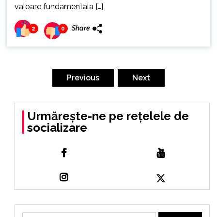
valoare fundamentala […]
Share
2
0
Paginație
articole
Previous
Next
Urmărește-ne pe rețelele de
socializare