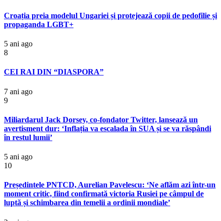
Croația preia modelul Ungariei și protejează copii de pedofilie și
propaganda LGBT+
5 ani ago
8
CEI RAI DIN “DIASPORA”
7 ani ago
9
Miliardarul Jack Dorsey, co-fondator Twitter, lansează un
avertisment dur: ‘Inflația va escalada în SUA și se va răspândi
în restul lumii’
5 ani ago
10
Președintele PNȚCD, Aurelian Pavelescu: ‘Ne aflăm azi într-un
moment critic, fiind confirmată victoria Rusiei pe câmpul de
luptă și schimbarea din temelii a ordinii mondiale’