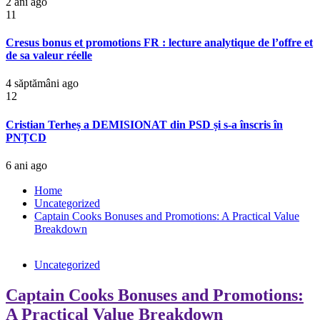
2 ani ago
11
Cresus bonus et promotions FR : lecture analytique de l’offre et
de sa valeur réelle
4 săptămâni ago
12
Cristian Terheș a DEMISIONAT din PSD și s-a înscris în
PNȚCD
6 ani ago
Home
Uncategorized
Captain Cooks Bonuses and Promotions: A Practical Value
Breakdown
Uncategorized
Captain Cooks Bonuses and Promotions:
A Practical Value Breakdown