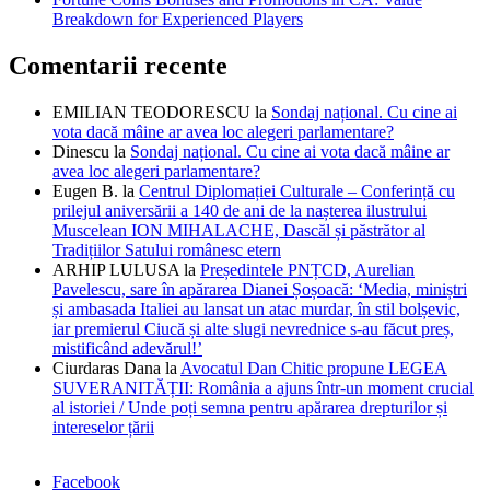
Breakdown for Experienced Players
Comentarii recente
EMILIAN TEODORESCU
la
Sondaj național. Cu cine ai
vota dacă mâine ar avea loc alegeri parlamentare?
Dinescu
la
Sondaj național. Cu cine ai vota dacă mâine ar
avea loc alegeri parlamentare?
Eugen B.
la
Centrul Diplomației Culturale – Conferință cu
prilejul aniversării a 140 de ani de la nașterea ilustrului
Muscelean ION MIHALACHE, Dascăl și păstrător al
Tradițiilor Satului românesc etern
ARHIP LULUSA
la
Președintele PNȚCD, Aurelian
Pavelescu, sare în apărarea Dianei Șoșoacă: ‘Media, miniștri
și ambasada Italiei au lansat un atac murdar, în stil bolșevic,
iar premierul Ciucă și alte slugi nevrednice s-au făcut preș,
mistificând adevărul!’
Ciurdaras Dana
la
Avocatul Dan Chitic propune LEGEA
SUVERANITĂȚII: România a ajuns într-un moment crucial
al istoriei / Unde poți semna pentru apărarea drepturilor și
intereselor țării
Facebook