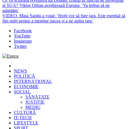
Ce va schimba revenirea lui Donald Trump în funcția de președinte
al SUA? Viktor Orban avertizează Europa: ‘Va trebui să ne
adaptăm’
VIDEO. Maia Sandu a votat: ‘Hoții vor să fure țara. Este esențial să
fim uniți pentru a menține pacea și a ne apăra țara’
Facebook
YouTube
Instagram
Twitter
Epoca
Cele mai noi știri online din România
NEWS
POLITICĂ
INTERNAȚIONAL
ECONOMIE
SOCIAL
SĂNĂTATE
JUSTIȚIE
MEDIU
CULTURĂ
IT-TECH
LIFESTYLE
SPORT