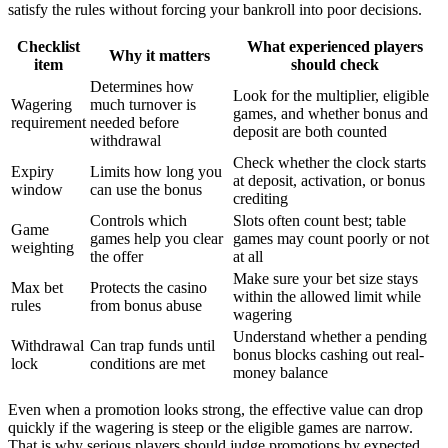
satisfy the rules without forcing your bankroll into poor decisions.
Checklist
What experienced players
Why it matters
item
should check
Determines how
Look for the multiplier, eligible
Wagering
much turnover is
games, and whether bonus and
requirement
needed before
deposit are both counted
withdrawal
Check whether the clock starts
Expiry
Limits how long you
at deposit, activation, or bonus
window
can use the bonus
crediting
Controls which
Slots often count best; table
Game
games help you clear
games may count poorly or not
weighting
the offer
at all
Make sure your bet size stays
Max bet
Protects the casino
within the allowed limit while
rules
from bonus abuse
wagering
Understand whether a pending
Withdrawal
Can trap funds until
bonus blocks cashing out real-
lock
conditions are met
money balance
Even when a promotion looks strong, the effective value can drop
quickly if the wagering is steep or the eligible games are narrow.
That is why serious players should judge promotions by expected