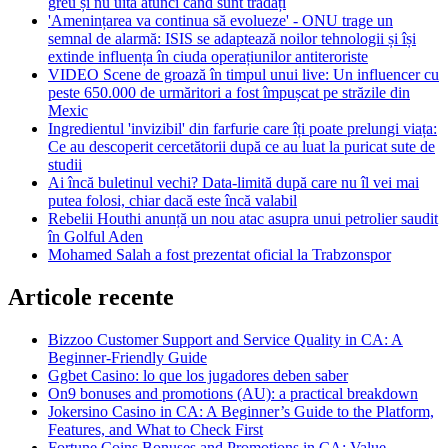
greu și nu uită atunci când sunt trădați
'Amenințarea va continua să evolueze' - ONU trage un
semnal de alarmă: ISIS se adaptează noilor tehnologii și își
extinde influența în ciuda operațiunilor antiteroriste
VIDEO Scene de groază în timpul unui live: Un influencer cu
peste 650.000 de urmăritori a fost împușcat pe străzile din
Mexic
Ingredientul 'invizibil' din farfurie care îți poate prelungi viața:
Ce au descoperit cercetătorii după ce au luat la puricat sute de
studii
Ai încă buletinul vechi? Data-limită după care nu îl vei mai
putea folosi, chiar dacă este încă valabil
Rebelii Houthi anunță un nou atac asupra unui petrolier saudit
în Golful Aden
Mohamed Salah a fost prezentat oficial la Trabzonspor
Articole recente
Bizzoo Customer Support and Service Quality in CA: A
Beginner-Friendly Guide
Ggbet Casino: lo que los jugadores deben saber
On9 bonuses and promotions (AU): a practical breakdown
Jokersino Casino in CA: A Beginner’s Guide to the Platform,
Features, and What to Check First
Fortune Coins Bonuses and Promotions in CA: Value