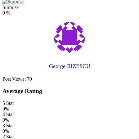
Surprise
0
%
George RIZESCU
Post Views:
70
Average Rating
5 Star
0%
4 Star
0%
3 Star
0%
2 Star