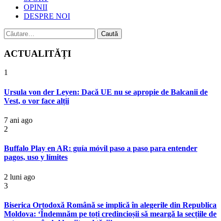
OPINII
DESPRE NOI
Caută
după:
ACTUALITĂȚI
1
Ursula von der Leyen: Dacă UE nu se apropie de Balcanii de
Vest, o vor face alții
7 ani ago
2
Buffalo Play en AR: guía móvil paso a paso para entender
pagos, uso y límites
2 luni ago
3
Biserica Ortodoxă Română se implică în alegerile din Republica
Moldova: ‘Îndemnăm pe toți credincioșii să meargă la secțiile de