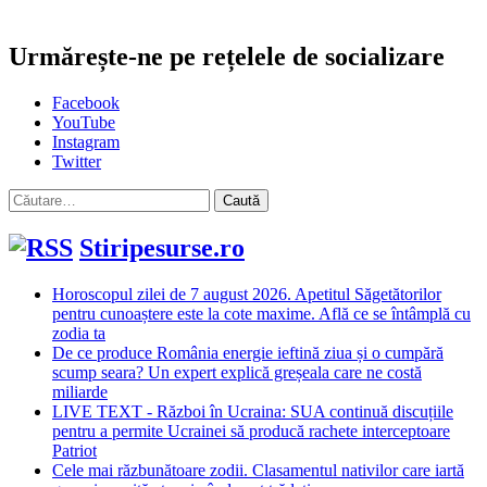
Urmărește-ne pe rețelele de socializare
Facebook
YouTube
Instagram
Twitter
Caută
după:
Stiripesurse.ro
Horoscopul zilei de 7 august 2026. Apetitul Săgetătorilor
pentru cunoaștere este la cote maxime. Află ce se întâmplă cu
zodia ta
De ce produce România energie ieftină ziua și o cumpără
scump seara? Un expert explică greșeala care ne costă
miliarde
LIVE TEXT - Război în Ucraina: SUA continuă discuțiile
pentru a permite Ucrainei să producă rachete interceptoare
Patriot
Cele mai răzbunătoare zodii. Clasamentul nativilor care iartă