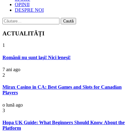
OPINII
DESPRE NOI
Caută
după:
ACTUALITĂȚI
1
Românii nu sunt laşi! Nici leneşi!
7 ani ago
2
Mirax Casino in CA: Best Games and Slots for Canadian
Players
o lună ago
3
Hopa UK Guide: What Beginners Should Know About the
Platform