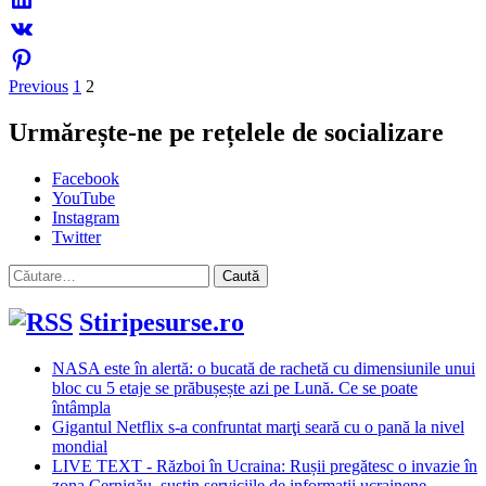
Paginație
Previous
1
2
articole
Urmărește-ne pe rețelele de socializare
Facebook
YouTube
Instagram
Twitter
Caută
după:
Stiripesurse.ro
NASA este în alertă: o bucată de rachetă cu dimensiunile unui
bloc cu 5 etaje se prăbușește azi pe Lună. Ce se poate
întâmpla
Gigantul Netflix s-a confruntat marţi seară cu o pană la nivel
mondial
LIVE TEXT - Război în Ucraina: Rușii pregătesc o invazie în
zona Cernigău, susțin serviciile de informații ucrainene