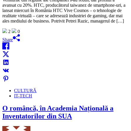
avansat cu 20%. HTC, producătorul taiwanez de smart­phone-uri, a
lansat miercuri în Ro­mânia HTC Vive Cosmos – o tehno­lo­gie de
realitate virtuală – care se adre­sează industriei de gaming, dar mai
ales me­diului de business. Potrivit Petrei Razic, managerul de […]
2
0
Share
CULTURĂ
IT-TECH
O româncă, în Academia Națională a
Inventatorilor din SUA