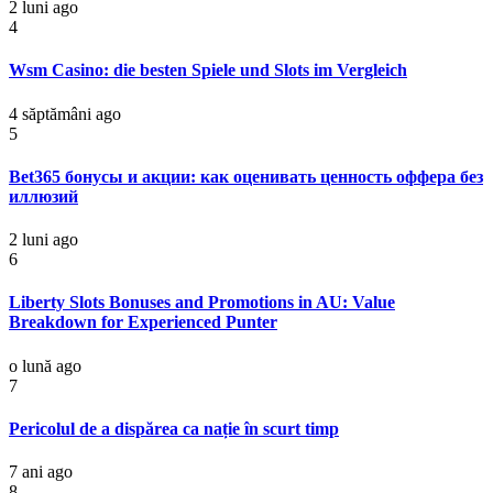
2 luni ago
4
Wsm Casino: die besten Spiele und Slots im Vergleich
4 săptămâni ago
5
Bet365 бонусы и акции: как оценивать ценность оффера без
иллюзий
2 luni ago
6
Liberty Slots Bonuses and Promotions in AU: Value
Breakdown for Experienced Punter
o lună ago
7
Pericolul de a dispărea ca nație în scurt timp
7 ani ago
8