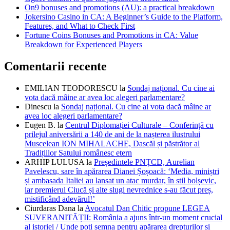
On9 bonuses and promotions (AU): a practical breakdown
Jokersino Casino in CA: A Beginner’s Guide to the Platform,
Features, and What to Check First
Fortune Coins Bonuses and Promotions in CA: Value
Breakdown for Experienced Players
Comentarii recente
EMILIAN TEODORESCU
la
Sondaj național. Cu cine ai
vota dacă mâine ar avea loc alegeri parlamentare?
Dinescu
la
Sondaj național. Cu cine ai vota dacă mâine ar
avea loc alegeri parlamentare?
Eugen B.
la
Centrul Diplomației Culturale – Conferință cu
prilejul aniversării a 140 de ani de la nașterea ilustrului
Muscelean ION MIHALACHE, Dascăl și păstrător al
Tradițiilor Satului românesc etern
ARHIP LULUSA
la
Președintele PNȚCD, Aurelian
Pavelescu, sare în apărarea Dianei Șoșoacă: ‘Media, miniștri
și ambasada Italiei au lansat un atac murdar, în stil bolșevic,
iar premierul Ciucă și alte slugi nevrednice s-au făcut preș,
mistificând adevărul!’
Ciurdaras Dana
la
Avocatul Dan Chitic propune LEGEA
SUVERANITĂȚII: România a ajuns într-un moment crucial
al istoriei / Unde poți semna pentru apărarea drepturilor și