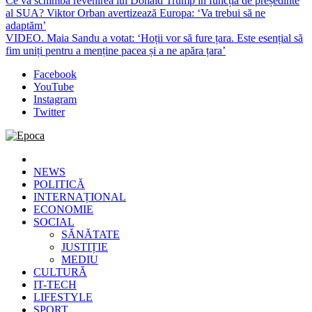
Ce va schimba revenirea lui Donald Trump în funcția de președinte
al SUA? Viktor Orban avertizează Europa: ‘Va trebui să ne
adaptăm’
VIDEO. Maia Sandu a votat: ‘Hoții vor să fure țara. Este esențial să
fim uniți pentru a menține pacea și a ne apăra țara’
Facebook
YouTube
Instagram
Twitter
Epoca
Cele mai noi știri online din România
NEWS
POLITICĂ
INTERNAȚIONAL
ECONOMIE
SOCIAL
SĂNĂTATE
JUSTIȚIE
MEDIU
CULTURĂ
IT-TECH
LIFESTYLE
SPORT