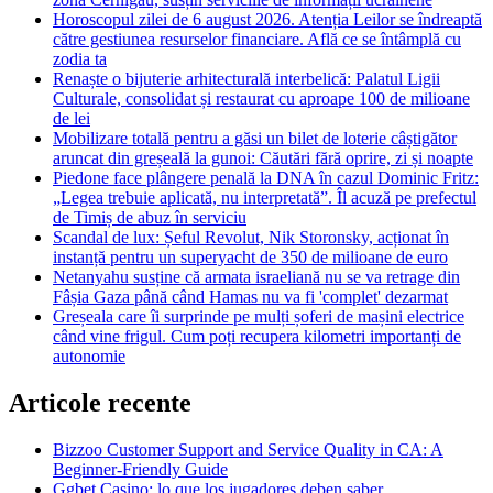
Horoscopul zilei de 6 august 2026. Atenția Leilor se îndreaptă
către gestiunea resurselor financiare. Află ce se întâmplă cu
zodia ta
Renaște o bijuterie arhitecturală interbelică: Palatul Ligii
Culturale, consolidat și restaurat cu aproape 100 de milioane
de lei
Mobilizare totală pentru a găsi un bilet de loterie câștigător
aruncat din greșeală la gunoi: Căutări fără oprire, zi și noapte
Piedone face plângere penală la DNA în cazul Dominic Fritz:
„Legea trebuie aplicată, nu interpretată”. Îl acuză pe prefectul
de Timiș de abuz în serviciu
Scandal de lux: Șeful Revolut, Nik Storonsky, acționat în
instanță pentru un superyacht de 350 de milioane de euro
Netanyahu susține că armata israeliană nu se va retrage din
Fâșia Gaza până când Hamas nu va fi 'complet' dezarmat
Greșeala care îi surprinde pe mulți șoferi de mașini electrice
când vine frigul. Cum poți recupera kilometri importanți de
autonomie
Articole recente
Bizzoo Customer Support and Service Quality in CA: A
Beginner-Friendly Guide
Ggbet Casino: lo que los jugadores deben saber