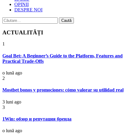
OPINII
DESPRE NOI
Caută
după:
ACTUALITĂȚI
1
Goal Bet: A Beginner’s Guide to the Platform, Features and
Practical Trade-Offs
o lună ago
2
Mostbet bonos y promociones: cómo valorar su utilidad real
3 luni ago
3
1Win: обзор и репутация бренда
o lună ago