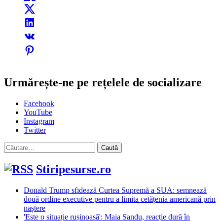
Urmărește-ne pe rețelele de socializare
Facebook
YouTube
Instagram
Twitter
Caută
după:
Stiripesurse.ro
Donald Trump sfidează Curtea Supremă a SUA: semnează
două ordine executive pentru a limita cetățenia americană prin
naștere
'Este o situație rușinoasă': Maia Sandu, reacție dură în