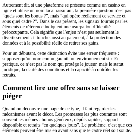
Autrement dit, si une plateforme se présente comme un casino en
ligne et utilise un nom local rassurant, la première question n’est pas
“quels sont les bonus ?”, mais “qui opère réellement ce service et
sous quel cadre ?”. Dans le cas présent, les signaux fournis par les
éléments de référence indiquent une usurpation d’identité
préoccupante. Cela signifie que l’enjeu n’est pas seulement le
divertissement : il touche aussi au paiement, à la protection des
données et à la possibilité réelle de retirer ses gains.
Pour un débutant, cette distinction évite une erreur fréquente :
supposer qu’un nom connu garantit un environnement sûr. En
pratique, ce n’est pas le nom qui protège le joueur, mais le statut
juridique, la clarté des conditions et la capacité à contrôler les
retraits.
Comment lire une offre sans se laisser
piéger
Quand on découvre une page de ce type, il faut regarder les
mécanismes avant le décor. Les promesses les plus courantes sont
souvent les mêmes : bonus généreux, dépôts rapides, support
disponible et retraits “en quelques jours”. Le problème, c’est que ces
éléments peuvent être mis en avant sans que le cadre réel soit solide.