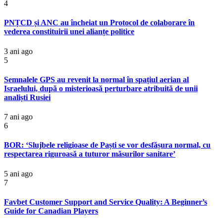
4
PNȚCD și ANC au încheiat un Protocol de colaborare în
vederea constituirii unei alianțe politice
3 ani ago
5
Semnalele GPS au revenit la normal în spațiul aerian al
Israelului, după o misterioasă perturbare atribuită de unii
analiști Rusiei
7 ani ago
6
BOR: ‘Slujbele religioase de Paști se vor desfășura normal, cu
respectarea riguroasă a tuturor măsurilor sanitare’
5 ani ago
7
Favbet Customer Support and Service Quality: A Beginner’s
Guide for Canadian Players