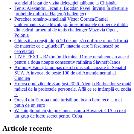
scandalul legat de vizita delegației talibane la Chișinău
Tenis: Alexandru Jecan şi Bogdan Pavel, învinşi în sferturile
probei de dublu la Hagen (challenger)
Perechea româno-israeliană Victor Cornea/Daniel
Cukiermann s-a calificat, joi, în semifinalele probei de dublu
din cadrul turneului de tenis challenger Mazovia Open,
Polonia
Chinezii au reușit, după 50 de ani, să confirme o nouă formă
de materie: ce e „glueball”, materia care îi fascinează pe
cercetători
LIVE TEXT - Război în Ucraina: Drone ucrainene au atacat
pentru a doua noapte consecutiv rafinăria Slavneft-Ianos
Anthony Fauci, la un pas de a fi pus sub acuzare în Senatul
SUA. A invocat de peste 100 de ori Amendamentul al
Cincilea
Horoscopul zilei de 8 august 2026. Atenția Berbecilor se mută
radical de la proiectele personale. Află ce se întâmplă cu zodia
ta
Orașul din Europa unde turiștii pot bea o bere rece la mai
puțin de un euro
Washingtonul creşte presiunea asupra Havanei: CIA a creat
un grup de lucru secret pentru Cuba
Articole recente