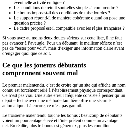
éventuelle activité en ligne ?
Les conditions de retrait sont-elles simples à comprendre ?
Le bonus impose-t-il des conditions de mise lourdes ?
Le support répond-il de manière cohérente quand on pose une
question précise ?
Le cadre proposé est-il compatible avec les règles françaises ?
Si vous avez au moins deux doutes sérieux sur cette liste, il ne faut
pas avancer à l’aveugle. Pour un débutant, le meilleur réflexe n’est
pas de “tester pour voir”, mais d’exiger une information claire avant
d’engager quoi que ce soit.
Ce que les joueurs débutants
comprennent souvent mal
Le premier malentendu, c’est de croire qu’un site qui affiche un nom
connu est forcément relié à l’établissement physique correspondant.
Ce n’est pas vrai. Une autre erreur fréquente consiste à penser qu’un
dépôt effectué avec une méthode familière offre une sécurité
automatique. Là encore, ce n’est pas garanti.
Le troisième malentendu touche les bonus : beaucoup de débutants
voient un pourcentage élevé et l’interprètent comme un avantage
net. En réalité, plus le bonus est généreux, plus les conditions