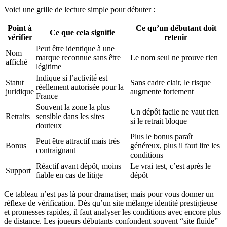
Voici une grille de lecture simple pour débuter :
Point à
Ce qu’un débutant doit
Ce que cela signifie
vérifier
retenir
Peut être identique à une
Nom
marque reconnue sans être
Le nom seul ne prouve rien
affiché
légitime
Indique si l’activité est
Statut
Sans cadre clair, le risque
réellement autorisée pour la
juridique
augmente fortement
France
Souvent la zone la plus
Un dépôt facile ne vaut rien
Retraits
sensible dans les sites
si le retrait bloque
douteux
Plus le bonus paraît
Peut être attractif mais très
Bonus
généreux, plus il faut lire les
contraignant
conditions
Réactif avant dépôt, moins
Le vrai test, c’est après le
Support
fiable en cas de litige
dépôt
Ce tableau n’est pas là pour dramatiser, mais pour vous donner un
réflexe de vérification. Dès qu’un site mélange identité prestigieuse
et promesses rapides, il faut analyser les conditions avec encore plus
de distance. Les joueurs débutants confondent souvent “site fluide”