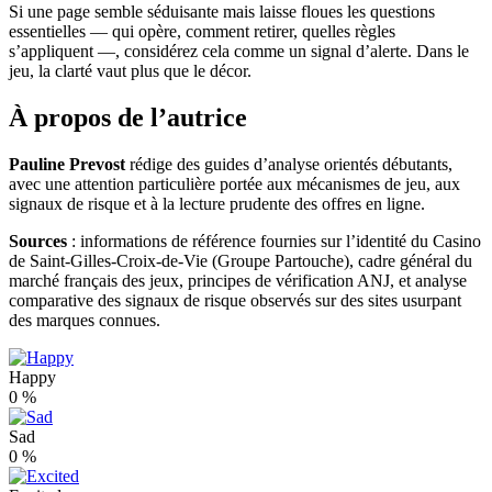
Si une page semble séduisante mais laisse floues les questions
essentielles — qui opère, comment retirer, quelles règles
s’appliquent —, considérez cela comme un signal d’alerte. Dans le
jeu, la clarté vaut plus que le décor.
À propos de l’autrice
Pauline Prevost
rédige des guides d’analyse orientés débutants,
avec une attention particulière portée aux mécanismes de jeu, aux
signaux de risque et à la lecture prudente des offres en ligne.
Sources
: informations de référence fournies sur l’identité du Casino
de Saint-Gilles-Croix-de-Vie (Groupe Partouche), cadre général du
marché français des jeux, principes de vérification ANJ, et analyse
comparative des signaux de risque observés sur des sites usurpant
des marques connues.
Happy
0
%
Sad
0
%