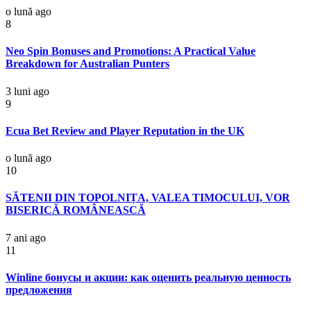
o lună ago
8
Neo Spin Bonuses and Promotions: A Practical Value
Breakdown for Australian Punters
3 luni ago
9
Ecua Bet Review and Player Reputation in the UK
o lună ago
10
SĂTENII DIN TOPOLNIȚA, VALEA TIMOCULUI, VOR
BISERICĂ ROMÂNEASCĂ
7 ani ago
11
Winline бонусы и акции: как оценить реальную ценность
предложения