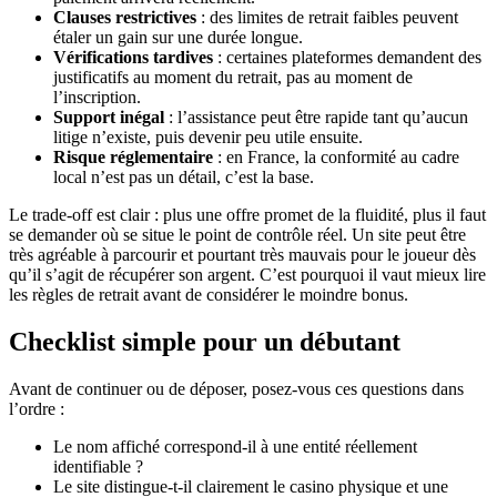
Clauses restrictives
: des limites de retrait faibles peuvent
étaler un gain sur une durée longue.
Vérifications tardives
: certaines plateformes demandent des
justificatifs au moment du retrait, pas au moment de
l’inscription.
Support inégal
: l’assistance peut être rapide tant qu’aucun
litige n’existe, puis devenir peu utile ensuite.
Risque réglementaire
: en France, la conformité au cadre
local n’est pas un détail, c’est la base.
Le trade-off est clair : plus une offre promet de la fluidité, plus il faut
se demander où se situe le point de contrôle réel. Un site peut être
très agréable à parcourir et pourtant très mauvais pour le joueur dès
qu’il s’agit de récupérer son argent. C’est pourquoi il vaut mieux lire
les règles de retrait avant de considérer le moindre bonus.
Checklist simple pour un débutant
Avant de continuer ou de déposer, posez-vous ces questions dans
l’ordre :
Le nom affiché correspond-il à une entité réellement
identifiable ?
Le site distingue-t-il clairement le casino physique et une