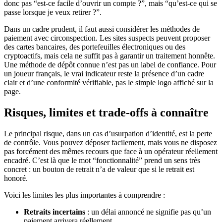
donc pas “est-ce facile d’ouvrir un compte ?”, mais “qu’est-ce qui se
passe lorsque je veux retirer ?”.
Dans un cadre prudent, il faut aussi considérer les méthodes de
paiement avec circonspection. Les sites suspects peuvent proposer
des cartes bancaires, des portefeuilles électroniques ou des
cryptoactifs, mais cela ne suffit pas à garantir un traitement honnête.
Une méthode de dépôt connue n’est pas un label de confiance. Pour
un joueur français, le vrai indicateur reste la présence d’un cadre
clair et d’une conformité vérifiable, pas le simple logo affiché sur la
page.
Risques, limites et trade-offs à connaître
Le principal risque, dans un cas d’usurpation d’identité, est la perte
de contrôle. Vous pouvez déposer facilement, mais vous ne disposez
pas forcément des mêmes recours que face à un opérateur réellement
encadré. C’est là que le mot “fonctionnalité” prend un sens très
concret : un bouton de retrait n’a de valeur que si le retrait est
honoré.
Voici les limites les plus importantes à comprendre :
Retraits incertains
: un délai annoncé ne signifie pas qu’un
paiement arrivera réellement.