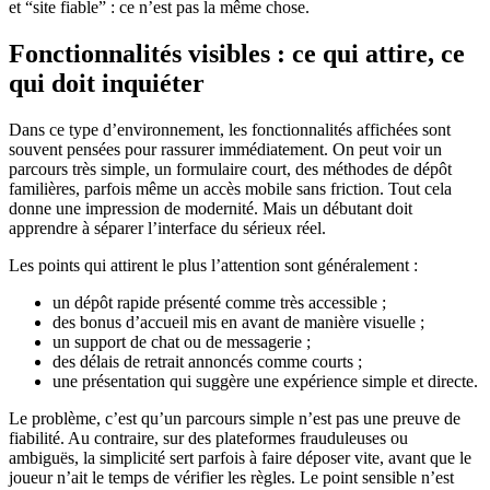
et “site fiable” : ce n’est pas la même chose.
Fonctionnalités visibles : ce qui attire, ce
qui doit inquiéter
Dans ce type d’environnement, les fonctionnalités affichées sont
souvent pensées pour rassurer immédiatement. On peut voir un
parcours très simple, un formulaire court, des méthodes de dépôt
familières, parfois même un accès mobile sans friction. Tout cela
donne une impression de modernité. Mais un débutant doit
apprendre à séparer l’interface du sérieux réel.
Les points qui attirent le plus l’attention sont généralement :
un dépôt rapide présenté comme très accessible ;
des bonus d’accueil mis en avant de manière visuelle ;
un support de chat ou de messagerie ;
des délais de retrait annoncés comme courts ;
une présentation qui suggère une expérience simple et directe.
Le problème, c’est qu’un parcours simple n’est pas une preuve de
fiabilité. Au contraire, sur des plateformes frauduleuses ou
ambiguës, la simplicité sert parfois à faire déposer vite, avant que le
joueur n’ait le temps de vérifier les règles. Le point sensible n’est