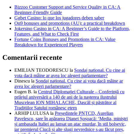
Bizzoo Customer Support and Service Quality in CA: A
Beginner-Friendly Guide
Ggbet Casino: lo que los jugadores deben saber
On9 bonuses and promotions (AU): a practical breakdown
Jokersino Casino in CA: A Beginner’s Guide to the Platform,
Features, and What to Check First
Fortune Coins Bonuses and Promotions in CA: Value
Breakdown for Experienced Players
Comentarii recente
EMILIAN TEODORESCU
la
Sondaj național. Cu cine ai
vota dacă mâine ar avea loc alegeri parlamentare?
Dinescu
la
Sondaj național. Cu cine ai vota dacă mâine ar
avea loc alegeri parlamentare?
Eugen B.
la
Centrul Diplomației Culturale – Conferință cu
prilejul aniversării a 140 de ani de la nașterea ilustrului
Muscelean ION MIHALACHE, Dascăl și păstrător al
Tradițiilor Satului românesc etern
ARHIP LULUSA
la
Președintele PNȚCD, Aurelian
Pavelescu, sare în apărarea Dianei Șoșoacă: ‘Media, miniștri
și ambasada Italiei au lansat un atac murdar, în stil bolșevic,
iar premierul Ciucă și alte slugi nevrednice s-au făcut preș,