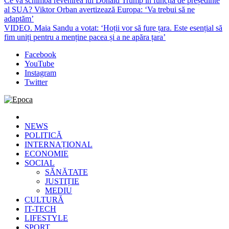
Ce va schimba revenirea lui Donald Trump în funcția de președinte
al SUA? Viktor Orban avertizează Europa: ‘Va trebui să ne
adaptăm’
VIDEO. Maia Sandu a votat: ‘Hoții vor să fure țara. Este esențial să
fim uniți pentru a menține pacea și a ne apăra țara’
Facebook
YouTube
Instagram
Twitter
Epoca
Cele mai noi știri online din România
NEWS
POLITICĂ
INTERNAȚIONAL
ECONOMIE
SOCIAL
SĂNĂTATE
JUSTIȚIE
MEDIU
CULTURĂ
IT-TECH
LIFESTYLE
SPORT