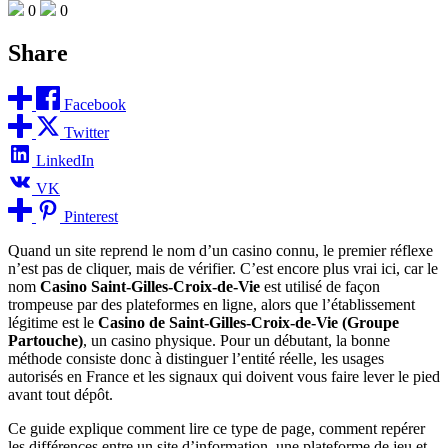
0
0
Share
Facebook
Twitter
LinkedIn
VK
Pinterest
Quand un site reprend le nom d’un casino connu, le premier réflexe
n’est pas de cliquer, mais de vérifier. C’est encore plus vrai ici, car le
nom
Casino Saint-Gilles-Croix-de-Vie
est utilisé de façon
trompeuse par des plateformes en ligne, alors que l’établissement
légitime est le
Casino de Saint-Gilles-Croix-de-Vie (Groupe
Partouche)
, un casino physique. Pour un débutant, la bonne
méthode consiste donc à distinguer l’entité réelle, les usages
autorisés en France et les signaux qui doivent vous faire lever le pied
avant tout dépôt.
Ce guide explique comment lire ce type de page, comment repérer
les différences entre un site d’information, une plateforme de jeu et