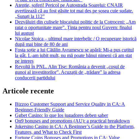
Atenție, șoferi! Pericol pe Autostrada Soarelui: CNAIR
avertizează că au fost găsite tot mai des pe șosea cuie sudate.
„Sunați la 112”
Dezvăluiri din culisele blocajului politic de la Cotroceni: „Am
ratat o oportunitate mare”. Ținta pentru noul Guvern: finalul
lui august
Nicolae Stoica – ultimul mare interbelic / O recuperare istorică
după mai bine de 80 de ani
Fosta soție a lui Cătălin Avramescu se apără: Mi-a pus cuțitul
la gât. L-am iubit mult, nu mă poate bănui nimeni că am stat
pe interes
Revoltă în PNL. Alin Tișe: România a devenit „coșul de
gunoi al investitorilor”. Acuzații de „trădare” la adresa
conducerii partidului
Articole recente
Bizzoo Customer Support and Service Quality in CA: A
Beginner-Friendly Guide
Ggbet Casino: lo que los jugadores deben saber
On9 bonuses and promotions (AU): a practical breakdown
Jokersino Casino in CA: A Beginner’s Guide to the Platform,
Features, and What to Check First
Fortune Coins Bonuses and Promotions in CA: Value