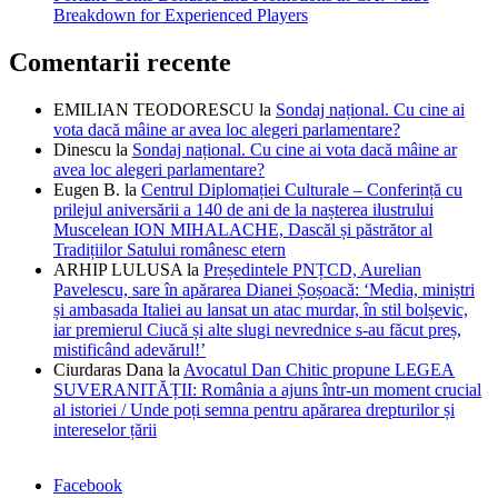
Breakdown for Experienced Players
Comentarii recente
EMILIAN TEODORESCU
la
Sondaj național. Cu cine ai
vota dacă mâine ar avea loc alegeri parlamentare?
Dinescu
la
Sondaj național. Cu cine ai vota dacă mâine ar
avea loc alegeri parlamentare?
Eugen B.
la
Centrul Diplomației Culturale – Conferință cu
prilejul aniversării a 140 de ani de la nașterea ilustrului
Muscelean ION MIHALACHE, Dascăl și păstrător al
Tradițiilor Satului românesc etern
ARHIP LULUSA
la
Președintele PNȚCD, Aurelian
Pavelescu, sare în apărarea Dianei Șoșoacă: ‘Media, miniștri
și ambasada Italiei au lansat un atac murdar, în stil bolșevic,
iar premierul Ciucă și alte slugi nevrednice s-au făcut preș,
mistificând adevărul!’
Ciurdaras Dana
la
Avocatul Dan Chitic propune LEGEA
SUVERANITĂȚII: România a ajuns într-un moment crucial
al istoriei / Unde poți semna pentru apărarea drepturilor și
intereselor țării
Facebook