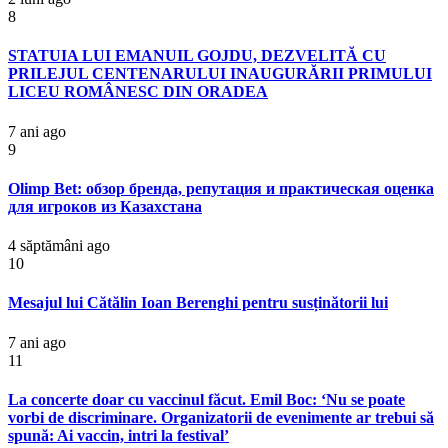
8
STATUIA LUI EMANUIL GOJDU, DEZVELITĂ CU
PRILEJUL CENTENARULUI INAUGURĂRII PRIMULUI
LICEU ROMÂNESC DIN ORADEA
7 ani ago
9
Olimp Bet: обзор бренда, репутация и практическая оценка
для игроков из Казахстана
4 săptămâni ago
10
Mesajul lui Cătălin Ioan Berenghi pentru susținătorii lui
7 ani ago
11
La concerte doar cu vaccinul făcut. Emil Boc: ‘Nu se poate
vorbi de discriminare. Organizatorii de evenimente ar trebui să
spună: Ai vaccin, intri la festival’