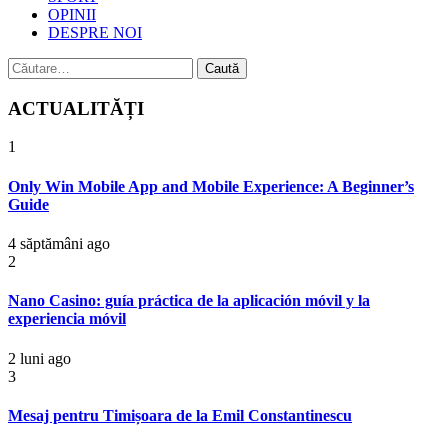
OPINII
DESPRE NOI
Caută
după:
ACTUALITĂȚI
1
Only Win Mobile App and Mobile Experience: A Beginner’s
Guide
4 săptămâni ago
2
Nano Casino: guía práctica de la aplicación móvil y la
experiencia móvil
2 luni ago
3
Mesaj pentru Timișoara de la Emil Constantinescu