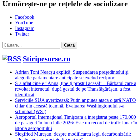
Urmărește-ne pe rețelele de socializare
Facebook
YouTube
Instagram
Twitter
Caută
după:
Stiripesurse.ro
Adrian Toni Neacșu explică: Suspendarea președintelui și
alegerile parlamentare anticipate se exclud reciproc
S-a aflat cine e ”Anna, ţine-ţi prostul acasă!” - Bărbatul care a
revoltat internetul, după gestul de pe Transfăgărășan, a fost
identificat
Serviciile SUA avertizează: Putin ar putea ataca o țară NATO
chiar din această toamnă. Evaluarea Washingtonului s-a
schimbat (WSJ)
Aeroportul Internaţional Timişoara a înregistrat peste 170.000
de pasageri în luna iulie 2026/ Este un record de trafic lunar în
istoria aeroportului
Siegfried Mureșan, despre modificarea legii decarbonizării:
„Poate avea consecințe financiare”