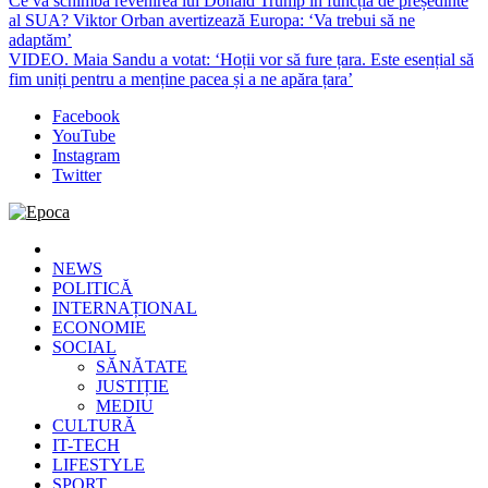
Ce va schimba revenirea lui Donald Trump în funcția de președinte
al SUA? Viktor Orban avertizează Europa: ‘Va trebui să ne
adaptăm’
VIDEO. Maia Sandu a votat: ‘Hoții vor să fure țara. Este esențial să
fim uniți pentru a menține pacea și a ne apăra țara’
Facebook
YouTube
Instagram
Twitter
Epoca
Cele mai noi știri online din România
NEWS
POLITICĂ
INTERNAȚIONAL
ECONOMIE
SOCIAL
SĂNĂTATE
JUSTIȚIE
MEDIU
CULTURĂ
IT-TECH
LIFESTYLE
SPORT