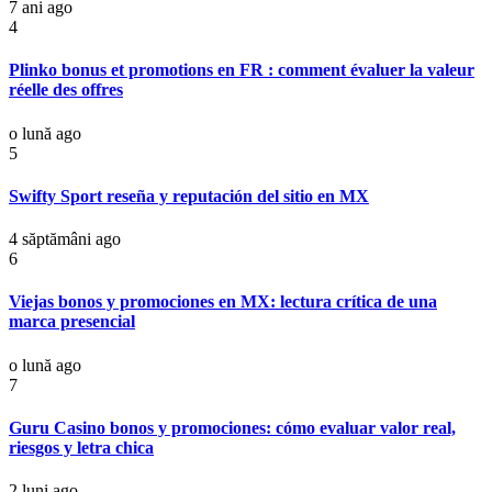
7 ani ago
4
Plinko bonus et promotions en FR : comment évaluer la valeur
réelle des offres
o lună ago
5
Swifty Sport reseña y reputación del sitio en MX
4 săptămâni ago
6
Viejas bonos y promociones en MX: lectura crítica de una
marca presencial
o lună ago
7
Guru Casino bonos y promociones: cómo evaluar valor real,
riesgos y letra chica
2 luni ago