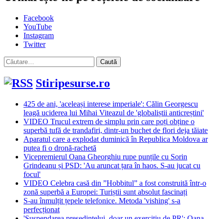
Facebook
YouTube
Instagram
Twitter
Caută
după:
Stiripesurse.ro
425 de ani, 'aceleași interese imperiale': Călin Georgescu
leagă uciderea lui Mihai Viteazul de 'globaliștii anticreștini'
VIDEO Trucul extrem de simplu prin care poți obține o
superbă tufă de trandafiri, dintr-un buchet de flori deja tăiate
Aparatul care a explodat duminică în Republica Moldova ar
putea fi o dronă-rachetă
Vicepremierul Oana Gheorghiu rupe punțile cu Sorin
Grindeanu și PSD: 'Au aruncat țara în haos. S-au jucat cu
focul'
VIDEO Celebra casă din ”Hobbitul” a fost construită într-o
zonă superbă a Europei: Turiștii sunt absolut fascinați
S-au înmulțit țepele telefonice. Metoda 'vishing' s-a
perfecționat
'Suspendarea președintelui, doar un exercițiu de PR': Oana