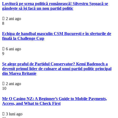
Lovitură pe scena politică românească! Silvestru Șoșoacă se
gândește să își facă un nou partid politic
2 ani ago
8
Echipa de handbal masculin CSM București e în sferturile de
finală la Challenge Cup
6 ani ago
9
Se alege praful de Partidul Conservator? Kemi Badenoch a
devenit primul lider de culoare al unui partid politic principal
din Marea Britanie
2 ani ago
10
Mr O Casino NZ: A Beginner’s Guide to Mobile Payments,
Access, and What to Check First
3 luni ago