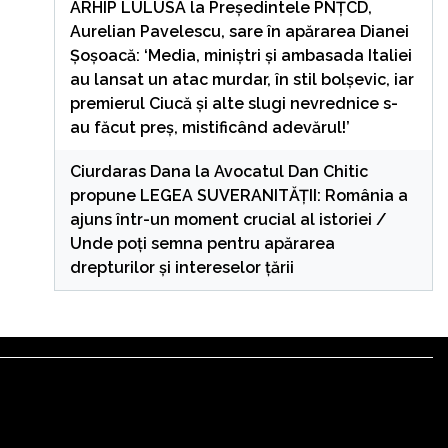
ARHIP LULUSA
la
Președintele PNȚCD,
Aurelian Pavelescu, sare în apărarea Dianei
Șoșoacă: ‘Media, miniștri și ambasada Italiei
au lansat un atac murdar, în stil bolșevic, iar
premierul Ciucă și alte slugi nevrednice s-
au făcut preș, mistificând adevărul!’
Ciurdaras Dana
la
Avocatul Dan Chitic
propune LEGEA SUVERANITĂȚII: România a
ajuns într-un moment crucial al istoriei /
Unde poți semna pentru apărarea
drepturilor și intereselor țării