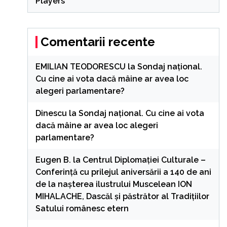
Players
Comentarii recente
EMILIAN TEODORESCU
la
Sondaj național.
Cu cine ai vota dacă mâine ar avea loc
alegeri parlamentare?
Dinescu
la
Sondaj național. Cu cine ai vota
dacă mâine ar avea loc alegeri
parlamentare?
Eugen B.
la
Centrul Diplomației Culturale –
Conferință cu prilejul aniversării a 140 de ani
de la nașterea ilustrului Muscelean ION
MIHALACHE, Dascăl și păstrător al Tradițiilor
Satului românesc etern