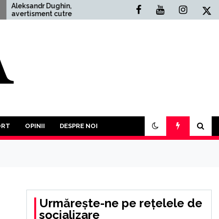
ndr Dughin,
Situația Politică Actuală 
isment cutremurător:
România: O Analiză
 Treilea Război
Comprehensivă
al este mai mult
probabil. În acest an
bui să participăm la o
a tuturor împotriva
r”
ORT
OPINII
DESPRE NOI
Urmărește-ne pe rețelele de
socializare