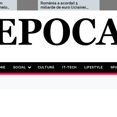
România a acordat 5
Aleksa
miliarde de euro Ucrainei,
avert
adică 1,5% din PIB
”Un Al
Mondi
decât 
va tre
luptă 
tuturo
MIE
SOCIAL
CULTURĂ
IT-TECH
LIFESTYLE
SP