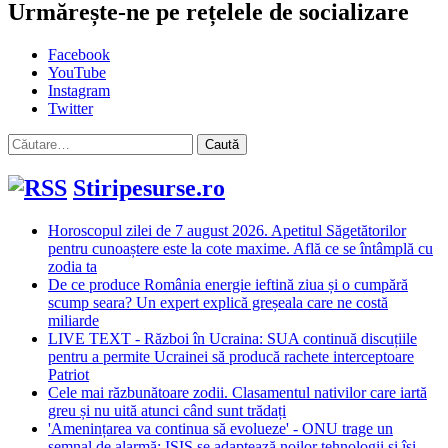
Urmărește-ne pe rețelele de socializare
Facebook
YouTube
Instagram
Twitter
Caută
după:
Stiripesurse.ro
Horoscopul zilei de 7 august 2026. Apetitul Săgetătorilor
pentru cunoaștere este la cote maxime. Află ce se întâmplă cu
zodia ta
De ce produce România energie ieftină ziua și o cumpără
scump seara? Un expert explică greșeala care ne costă
miliarde
LIVE TEXT - Război în Ucraina: SUA continuă discuțiile
pentru a permite Ucrainei să producă rachete interceptoare
Patriot
Cele mai răzbunătoare zodii. Clasamentul nativilor care iartă
greu și nu uită atunci când sunt trădați
'Amenințarea va continua să evolueze' - ONU trage un
semnal de alarmă: ISIS se adaptează noilor tehnologii și își