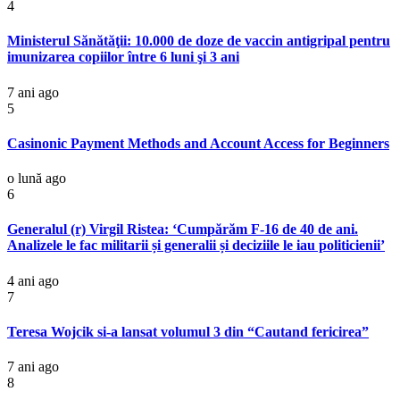
4
Ministerul Sănătăţii: 10.000 de doze de vaccin antigripal pentru
imunizarea copiilor între 6 luni şi 3 ani
7 ani ago
5
Casinonic Payment Methods and Account Access for Beginners
o lună ago
6
Generalul (r) Virgil Ristea: ‘Cumpărăm F-16 de 40 de ani.
Analizele le fac militarii și generalii și deciziile le iau politicienii’
4 ani ago
7
Teresa Wojcik si-a lansat volumul 3 din “Cautand fericirea”
7 ani ago
8