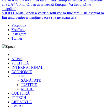
Ce va schimba revenirea lui Donald Trump în funcția de președinte
al SUA? Viktor Orban avertizează Europa: ‘Va trebui să ne
adaptăm’
VIDEO. Maia Sandu a votat: ‘Hoții vor să fure țara. Este esențial să
fim uniți pentru a menține pacea și a ne apăra țara’
Facebook
YouTube
Instagram
Twitter
Epoca
Cele mai noi știri online din România
NEWS
POLITICĂ
INTERNAȚIONAL
ECONOMIE
SOCIAL
SĂNĂTATE
JUSTIȚIE
MEDIU
CULTURĂ
IT-TECH
LIFESTYLE
SPORT