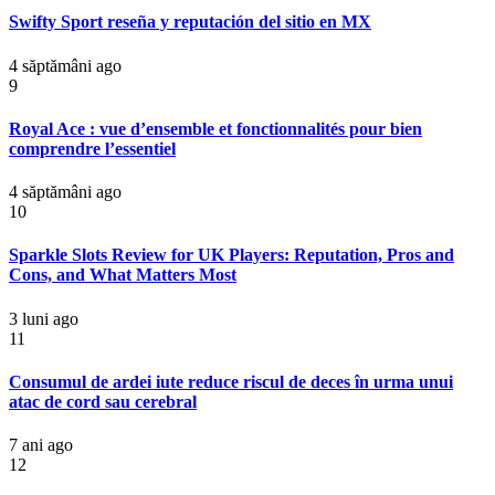
Swifty Sport reseña y reputación del sitio en MX
4 săptămâni ago
9
Royal Ace : vue d’ensemble et fonctionnalités pour bien
comprendre l’essentiel
4 săptămâni ago
10
Sparkle Slots Review for UK Players: Reputation, Pros and
Cons, and What Matters Most
3 luni ago
11
Consumul de ardei iute reduce riscul de deces în urma unui
atac de cord sau cerebral
7 ani ago
12