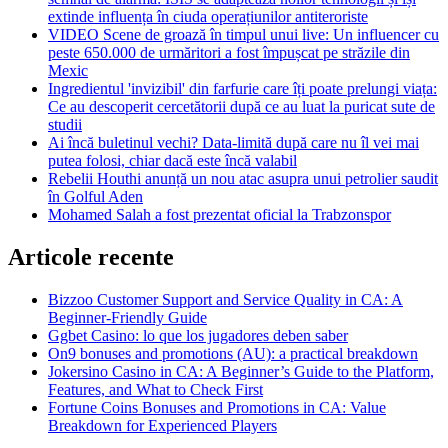
extinde influența în ciuda operațiunilor antiteroriste
VIDEO Scene de groază în timpul unui live: Un influencer cu
peste 650.000 de urmăritori a fost împușcat pe străzile din
Mexic
Ingredientul 'invizibil' din farfurie care îți poate prelungi viața:
Ce au descoperit cercetătorii după ce au luat la puricat sute de
studii
Ai încă buletinul vechi? Data-limită după care nu îl vei mai
putea folosi, chiar dacă este încă valabil
Rebelii Houthi anunță un nou atac asupra unui petrolier saudit
în Golful Aden
Mohamed Salah a fost prezentat oficial la Trabzonspor
Articole recente
Bizzoo Customer Support and Service Quality in CA: A
Beginner-Friendly Guide
Ggbet Casino: lo que los jugadores deben saber
On9 bonuses and promotions (AU): a practical breakdown
Jokersino Casino in CA: A Beginner’s Guide to the Platform,
Features, and What to Check First
Fortune Coins Bonuses and Promotions in CA: Value
Breakdown for Experienced Players