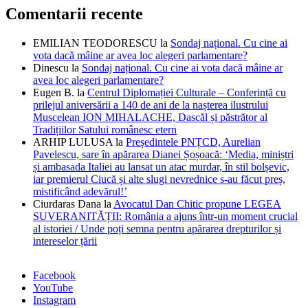
Comentarii recente
EMILIAN TEODORESCU
la
Sondaj național. Cu cine ai
vota dacă mâine ar avea loc alegeri parlamentare?
Dinescu
la
Sondaj național. Cu cine ai vota dacă mâine ar
avea loc alegeri parlamentare?
Eugen B.
la
Centrul Diplomației Culturale – Conferință cu
prilejul aniversării a 140 de ani de la nașterea ilustrului
Muscelean ION MIHALACHE, Dascăl și păstrător al
Tradițiilor Satului românesc etern
ARHIP LULUSA
la
Președintele PNȚCD, Aurelian
Pavelescu, sare în apărarea Dianei Șoșoacă: ‘Media, miniștri
și ambasada Italiei au lansat un atac murdar, în stil bolșevic,
iar premierul Ciucă și alte slugi nevrednice s-au făcut preș,
mistificând adevărul!’
Ciurdaras Dana
la
Avocatul Dan Chitic propune LEGEA
SUVERANITĂȚII: România a ajuns într-un moment crucial
al istoriei / Unde poți semna pentru apărarea drepturilor și
intereselor țării
Facebook
YouTube
Instagram