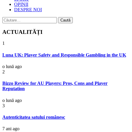
OPINII
DESPRE NOI
Caută
după:
ACTUALITĂȚI
1
Luna UK: Player Safety and Responsible Gambling in the UK
o lună ago
2
Bizzo Review for AU Players: Pros, Cons and Player
Reputation
o lună ago
3
Autenticitatea satului românesc
7 ani ago