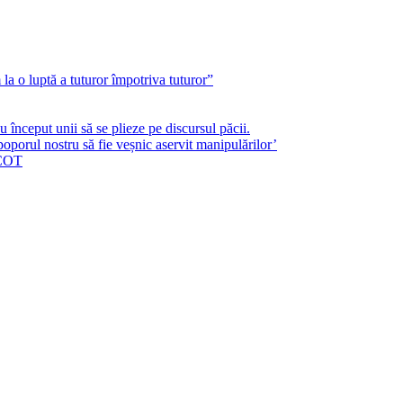
a o luptă a tuturor împotriva tuturor”
început unii să se plieze pe discursul păcii.
poporul nostru să fie veșnic aservit manipulărilor’
ICOT