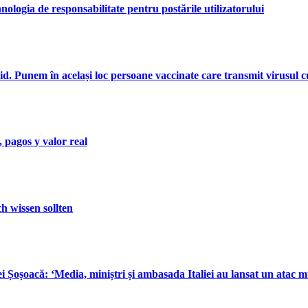
ologia de responsabilitate pentru postările utilizatorului
d. Punem în același loc persoane vaccinate care transmit virusul cu
 pagos y valor real
 wissen sollten
oșoacă: ‘Media, miniștri și ambasada Italiei au lansat un atac murd