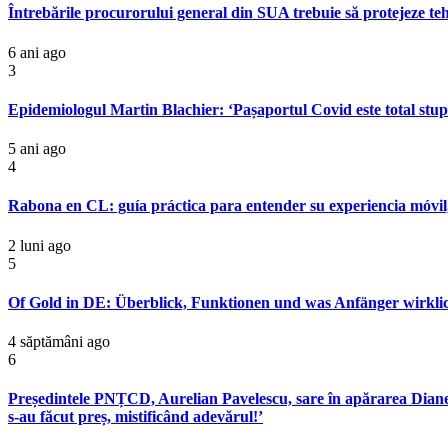
Întrebările procurorului general din SUA trebuie să protejeze tehn
6 ani ago
3
Epidemiologul Martin Blachier: ‘Pașaportul Covid este total stupi
5 ani ago
4
Rabona en CL: guía práctica para entender su experiencia móvil,
2 luni ago
5
Of Gold in DE: Überblick, Funktionen und was Anfänger wirklich
4 săptămâni ago
6
Președintele PNȚCD, Aurelian Pavelescu, sare în apărarea Dianei Ș
s-au făcut preș, mistificând adevărul!’