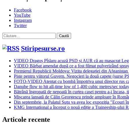
Facebook
YouTube
Instagram
Twitter
Caută
după:
Stiripesurse.ro
VIDEO Dragoș Pîslaru acuză PSD și AUR că au masacrat Legea d
VIDEO Bărbat amendat după ce a fost filmat pulverizând spray s
Premierul Republicii Moldova: Vizita delegației din Afganistan e
Piste pentru viitorul Guvern. Negocieri la două capete (surse P
FOTO-VIDEO Atentat cu bombă împotriva unui director rus care c
Danube flow to hit all-time low of 1,400 cubic metres/sec toda
Bătrână îngropată de nepoată în curtea casei pentru a-i încasa, tim
Mișcarea lansată de Călin Georgescu prinde amploare în Români
Din septembrie, la Palatul Suţu va avea loc expoziţia "Ecouri 
KMG International a început o nouă ediție a Traineeship-ului 
Articole recente