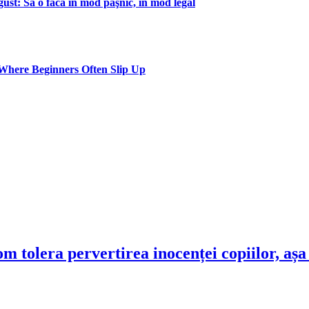
gust: Să o facă în mod paşnic, în mod legal
Where Beginners Often Slip Up
m tolera pervertirea inocenței copiilor, aș