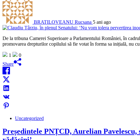
BRATILOVEANU Rucsana
5 ani ago
De la tribuna Camerei Superioare a Parlamentului României, în cadrul șe
promovarea drepturilor copilului să fie votat în forma sa inițială, nu cu
1
0
Share
Uncategorized
Președintele PNȚCD, Aurelian Pavelescu, sa
rădăcini’