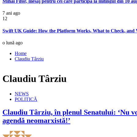
Mihai Fifor, mesaj pentru cei care participă la mitingul din 10 au
7 ani ago
12
Swift UK Guide: How the Platform Works, What to Check, and 
o lună ago
Home
Claudiu Târziu
Claudiu Târziu
NEWS
POLITICĂ
Claudiu Târziu, în plenul Senatului: ‘Nu vo
agendă neomarxistă!’