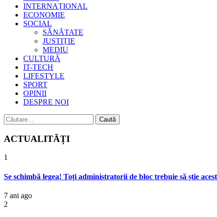
INTERNAȚIONAL
ECONOMIE
SOCIAL
SĂNĂTATE
JUSTIȚIE
MEDIU
CULTURĂ
IT-TECH
LIFESTYLE
SPORT
OPINII
DESPRE NOI
Caută
după:
ACTUALITĂȚI
1
Se schimbă legea! Toți administratorii de bloc trebuie să știe acest
7 ani ago
2