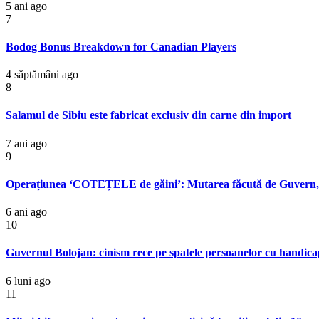
5 ani ago
7
Bodog Bonus Breakdown for Canadian Players
4 săptămâni ago
8
Salamul de Sibiu este fabricat exclusiv din carne din import
7 ani ago
9
Operațiunea ‘COTEȚELE de găini’: Mutarea făcută de Guver
6 ani ago
10
Guvernul Bolojan: cinism rece pe spatele persoanelor cu handic
6 luni ago
11