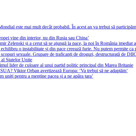
ial este mai mult decât probabil. În acest an va trebui să participăm l
pei vine din interior, nu din Rusia sau China’
r Zelenski și a cerut să se ajungă la pace, la noi în România imediat au 
echilibru o instabilitate și din pace creează furie. Nu putem permite ca 
 scopuri sexuale. Grupare de traficanți de droguri, destructurată de DI
 al Statelor Unite
l lider de culoare al unui partid politic principal din Marea Britanie
l SUA? Viktor Orban avertizează Europa: ‘Va trebui să ne adaptăm’
m uniți pentru a menține pacea și a ne apăra țara’