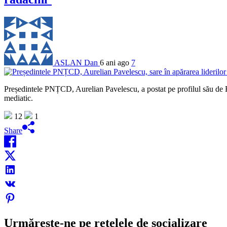
ASLAN Dan
6 ani ago
7
Președintele PNȚCD, Aurelian Pavelescu, a postat pe profilul său de 
mediatic.
12
1
Share
Urmărește-ne pe rețelele de socializare