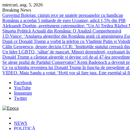
Skip
miercuri, aug. 5, 2026
to
Breaking News
content
Guvernul Bolojan: cinism rece pe spatele persoanelor cu handicap
România a acordat 5 miliarde de euro Ucrainei, adică 1,5% din PIB
Aleksandr Dughin, avertisment cutremurător: ”Un Al Treilea Război Mond
Situația Politică Actuală din România: O Analiză Comprehensivă
J.D.Vance: ‘Anularea alegerilor din România arată că amenințarea Euro
După ce Donald Trump a vorbit la telefon cu Vladimir Putin și Volodimi
Călin Georgescu, despre decizia CCR: ‘Instituțiile statului creează din 
Un lider LGBTQ, ‘săltat’ de mascați. Minori dependenți, exploatați în
Donald Trump a câștigat alegerile și devine cel de-al 47-lea președinte
Se alege praful de Partidul Conservator? Kemi Badenoch a devenit primu
Ce va schimba revenirea lui Donald Trump în funcția de președinte a
VIDEO. Maia Sandu a votat: ‘Hoții vor să fure țara. Este esențial să fi
Facebook
YouTube
Instagram
Twitter
Epoca
Cele mai noi știri online din România
NEWS
POLITICĂ