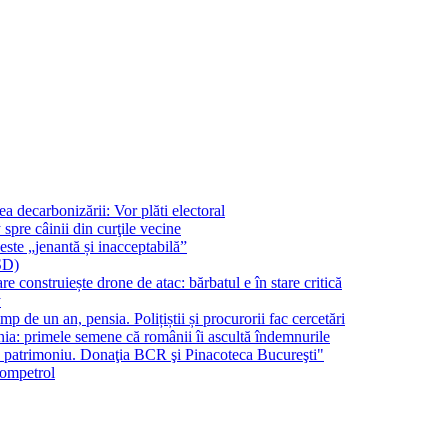
ecarbonizării: Vor plăti electoral
pre câinii din curţile vecine
ste „jenantă și inacceptabilă”
SD)
onstruiește drone de atac: bărbatul e în stare critică
y
p de un an, pensia. Polițiștii și procurorii fac cercetări
a: primele semene că românii îi ascultă îndemnurile
în patrimoniu. Donaţia BCR şi Pinacoteca Bucureşti"
Rompetrol