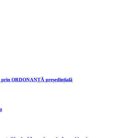
n, prin ORDONANȚĂ președințială
ap