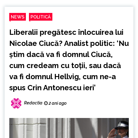
NEWS
POLITICĂ
Liberalii pregătesc înlocuirea lui
Nicolae Ciucă? Analist politic: ‘Nu
știm dacă va fi domnul Ciucă,
cum credeam cu toții, sau dacă
va fi domnul Hellvig, cum ne-a
spus Crin Antonescu ieri’
Redactia
2 ani ago