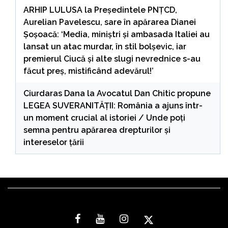
ARHIP LULUSA
la
Președintele PNȚCD,
Aurelian Pavelescu, sare în apărarea Dianei
Șoșoacă: ‘Media, miniștri și ambasada Italiei au
lansat un atac murdar, în stil bolșevic, iar
premierul Ciucă și alte slugi nevrednice s-au
făcut preș, mistificând adevărul!’
Ciurdaras Dana
la
Avocatul Dan Chitic propune
LEGEA SUVERANITĂȚII: România a ajuns într-
un moment crucial al istoriei / Unde poți
semna pentru apărarea drepturilor și
intereselor țării