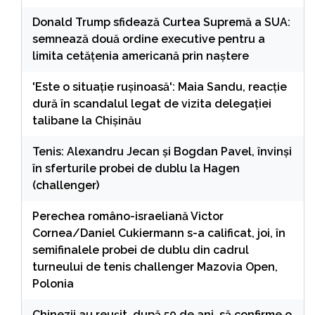
Donald Trump sfidează Curtea Supremă a SUA:
semnează două ordine executive pentru a
limita cetățenia americană prin naștere
'Este o situație rușinoasă': Maia Sandu, reacție
dură în scandalul legat de vizita delegației
talibane la Chișinău
Tenis: Alexandru Jecan şi Bogdan Pavel, învinşi
în sferturile probei de dublu la Hagen
(challenger)
Perechea româno-israeliană Victor
Cornea/Daniel Cukiermann s-a calificat, joi, în
semifinalele probei de dublu din cadrul
turneului de tenis challenger Mazovia Open,
Polonia
Chinezii au reușit, după 50 de ani, să confirme o