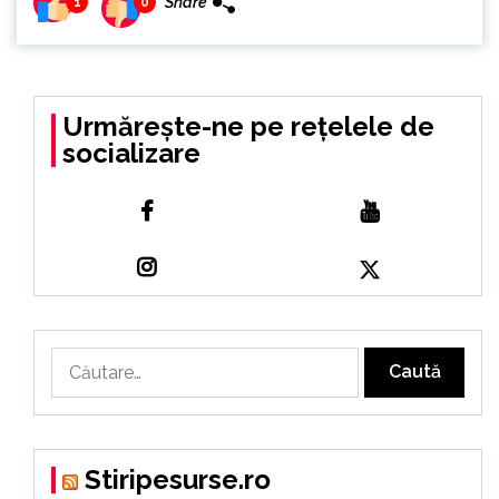
Share
1
0
Urmărește-ne pe rețelele de
socializare
Caută
după:
Stiripesurse.ro