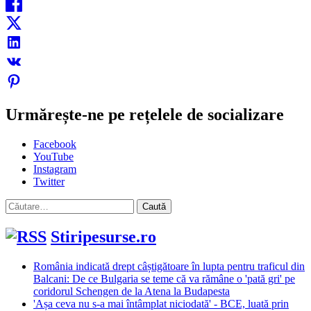
Urmărește-ne pe rețelele de socializare
Facebook
YouTube
Instagram
Twitter
Caută
după:
Stiripesurse.ro
România indicată drept câștigătoare în lupta pentru traficul din
Balcani: De ce Bulgaria se teme că va rămâne o 'pată gri' pe
coridorul Schengen de la Atena la Budapesta
'Așa ceva nu s-a mai întâmplat niciodată' - BCE, luată prin