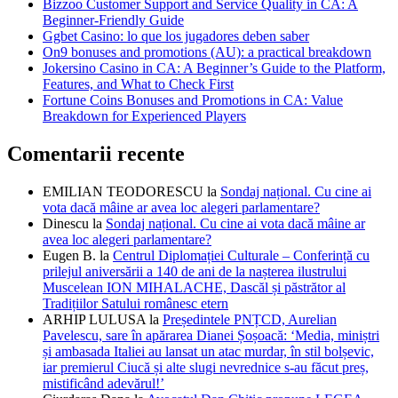
Bizzoo Customer Support and Service Quality in CA: A
Beginner-Friendly Guide
Ggbet Casino: lo que los jugadores deben saber
On9 bonuses and promotions (AU): a practical breakdown
Jokersino Casino in CA: A Beginner’s Guide to the Platform,
Features, and What to Check First
Fortune Coins Bonuses and Promotions in CA: Value
Breakdown for Experienced Players
Comentarii recente
EMILIAN TEODORESCU
la
Sondaj național. Cu cine ai
vota dacă mâine ar avea loc alegeri parlamentare?
Dinescu
la
Sondaj național. Cu cine ai vota dacă mâine ar
avea loc alegeri parlamentare?
Eugen B.
la
Centrul Diplomației Culturale – Conferință cu
prilejul aniversării a 140 de ani de la nașterea ilustrului
Muscelean ION MIHALACHE, Dascăl și păstrător al
Tradițiilor Satului românesc etern
ARHIP LULUSA
la
Președintele PNȚCD, Aurelian
Pavelescu, sare în apărarea Dianei Șoșoacă: ‘Media, miniștri
și ambasada Italiei au lansat un atac murdar, în stil bolșevic,
iar premierul Ciucă și alte slugi nevrednice s-au făcut preș,
mistificând adevărul!’