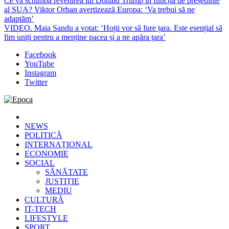
Ce va schimba revenirea lui Donald Trump în funcția de președinte
al SUA? Viktor Orban avertizează Europa: ‘Va trebui să ne
adaptăm’
VIDEO. Maia Sandu a votat: ‘Hoții vor să fure țara. Este esențial să
fim uniți pentru a menține pacea și a ne apăra țara’
Facebook
YouTube
Instagram
Twitter
Epoca
Cele mai noi știri online din România
NEWS
POLITICĂ
INTERNAȚIONAL
ECONOMIE
SOCIAL
SĂNĂTATE
JUSTIȚIE
MEDIU
CULTURĂ
IT-TECH
LIFESTYLE
SPORT