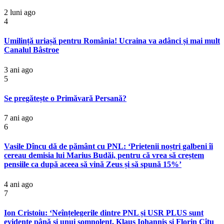
2 luni ago
4
Umilință uriașă pentru România! Ucraina va adânci și mai mult
Canalul Bâstroe
3 ani ago
5
Se pregătește o Primăvară Persană?
7 ani ago
6
Vasile Dîncu dă de pământ cu PNL: ‘Prietenii noștri galbeni îi
cereau demisia lui Marius Budăi, pentru că vrea să creștem
pensiile ca după aceea să vină Zeus și să spună 15%’
4 ani ago
7
Ion Cristoiu: ‘Neînțelegerile dintre PNL și USR PLUS sunt
evidente până și unui somnolent. Klaus Iohannis și Florin Cîțu