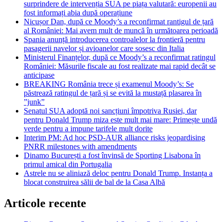
surprindere de intervenția SUA pe piața valutară: europenii au
fost informați abia după operațiune
Nicușor Dan, după ce Moody’s a reconfirmat rantigul de țară
al României: Mai avem mult de muncă în următoarea perioadă
Spania anunță introducerea controalelor la frontieră pentru
pasagerii navelor și avioanelor care sosesc din Italia
Ministerul Finanțelor, după ce Moody’s a reconfirmat ratingul
României: Măsurile fiscale au fost realizate mai rapid decât se
anticipase
BREAKING România trece și examenul Moody’s: Se
păstrează ratingul de țară și se evită la mustață plasarea în
”junk”
Senatul SUA adoptă noi sancțiuni împotriva Rusiei, dar
pentru Donald Trump miza este mult mai mare: Primește undă
verde pentru a impune tarifele mult dorite
Interim PM: Ad hoc PSD-AUR alliance risks jeopardising
PNRR milestones with amendments
Dinamo București a fost învinsă de Sporting Lisabona în
primul amical din Portugalia
Astrele nu se aliniază deloc pentru Donald Trump. Instanța a
blocat construirea sălii de bal de la Casa Albă
Articole recente