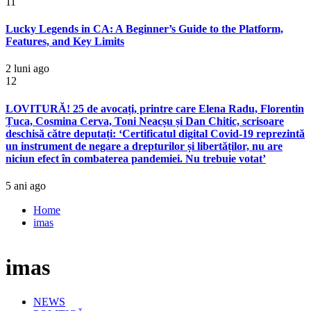
11
Lucky Legends in CA: A Beginner’s Guide to the Platform,
Features, and Key Limits
2 luni ago
12
LOVITURĂ! 25 de avocați, printre care Elena Radu, Florentin
Țuca, Cosmina Cerva, Toni Neacșu și Dan Chitic, scrisoare
deschisă către deputați: ‘Certificatul digital Covid-19 reprezintă
un instrument de negare a drepturilor și libertăților, nu are
niciun efect în combaterea pandemiei. Nu trebuie votat’
5 ani ago
Home
imas
imas
NEWS