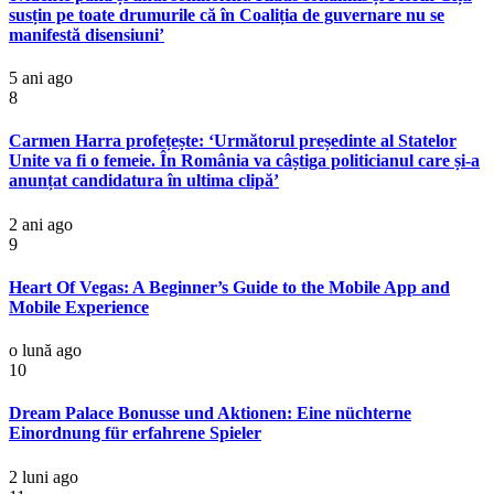
susțin pe toate drumurile că în Coaliția de guvernare nu se
manifestă disensiuni’
5 ani ago
8
Carmen Harra profețește: ‘Următorul președinte al Statelor
Unite va fi o femeie. În România va câștiga politicianul care și-a
anunțat candidatura în ultima clipă’
2 ani ago
9
Heart Of Vegas: A Beginner’s Guide to the Mobile App and
Mobile Experience
o lună ago
10
Dream Palace Bonusse und Aktionen: Eine nüchterne
Einordnung für erfahrene Spieler
2 luni ago