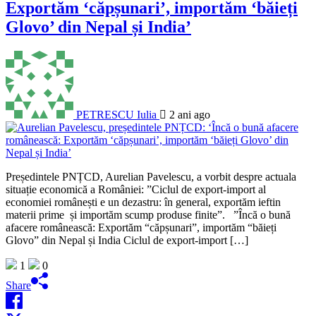
Exportăm ‘căpșunari’, importăm ‘băieți
Glovo’ din Nepal și India’
PETRESCU Iulia
2 ani ago
Președintele PNȚCD, Aurelian Pavelescu, a vorbit despre actuala
situație economică a României: ”Ciclul de export-import al
economiei românești e un dezastru: în general, exportăm ieftin
materii prime și importăm scump produse finite”. ”Încă o bună
afacere românească: Exportăm “căpșunari”, importăm “băieți
Glovo” din Nepal și India Ciclul de export-import […]
1
0
Share