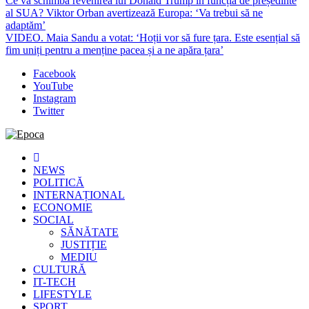
Ce va schimba revenirea lui Donald Trump în funcția de președinte
al SUA? Viktor Orban avertizează Europa: ‘Va trebui să ne
adaptăm’
VIDEO. Maia Sandu a votat: ‘Hoții vor să fure țara. Este esențial să
fim uniți pentru a menține pacea și a ne apăra țara’
Facebook
YouTube
Instagram
Twitter
Epoca
Cele mai noi știri online din România
NEWS
POLITICĂ
INTERNAȚIONAL
ECONOMIE
SOCIAL
SĂNĂTATE
JUSTIȚIE
MEDIU
CULTURĂ
IT-TECH
LIFESTYLE
SPORT