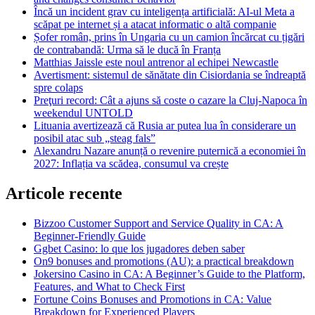
Încă un incident grav cu inteligența artificială: AI-ul Meta a
scăpat pe internet și a atacat informatic o altă companie
Șofer român, prins în Ungaria cu un camion încărcat cu țigări
de contrabandă: Urma să le ducă în Franța
Matthias Jaissle este noul antrenor al echipei Newcastle
Avertisment: sistemul de sănătate din Cisiordania se îndreaptă
spre colaps
Preţuri record: Cât a ajuns să coste o cazare la Cluj-Napoca în
weekendul UNTOLD
Lituania avertizează că Rusia ar putea lua în considerare un
posibil atac sub „steag fals”
Alexandru Nazare anunță o revenire puternică a economiei în
2027: Inflația va scădea, consumul va crește
Articole recente
Bizzoo Customer Support and Service Quality in CA: A
Beginner-Friendly Guide
Ggbet Casino: lo que los jugadores deben saber
On9 bonuses and promotions (AU): a practical breakdown
Jokersino Casino in CA: A Beginner’s Guide to the Platform,
Features, and What to Check First
Fortune Coins Bonuses and Promotions in CA: Value
Breakdown for Experienced Players