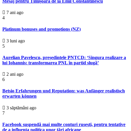
Mesaj pentru Timișoara de la Emil Constantinescu
7 ani ago
4
Platinum bonuses and promotions (NZ)
3 luni ago
5
Aurelian Pavelescu, președintele PNȚCD: ‘Singura realizare a
lui Iohannis: transformarea PNL în partid slugă’
2 ani ago
6
Betsio Erfahrungen und Reputation: was Anfänger realistisch
erwarten können
3 săptămâni ago
7
Facebook suspendă mai multe conturi ruseşti, pentru tentative
de a influenţa politica unor ţări africane