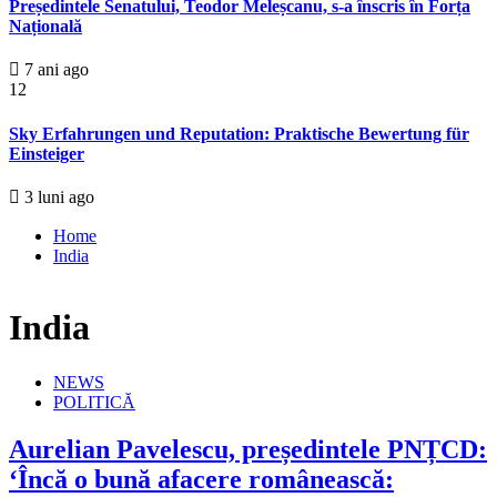
Președintele Senatului, Teodor Meleșcanu, s-a înscris în Forța
Națională
7 ani ago
12
Sky Erfahrungen und Reputation: Praktische Bewertung für
Einsteiger
3 luni ago
Home
India
India
NEWS
POLITICĂ
Aurelian Pavelescu, președintele PNȚCD:
‘Încă o bună afacere românească: