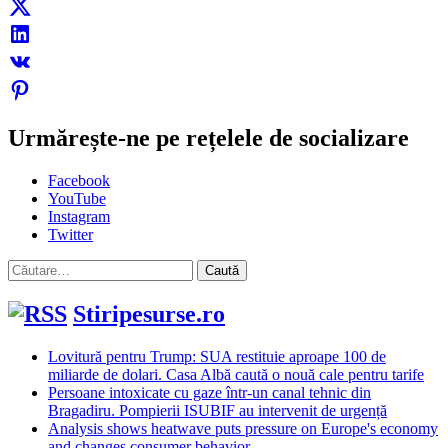
Urmărește-ne pe rețelele de socializare
Facebook
YouTube
Instagram
Twitter
Caută
după:
Stiripesurse.ro
Lovitură pentru Trump: SUA restituie aproape 100 de
miliarde de dolari. Casa Albă caută o nouă cale pentru tarife
Persoane intoxicate cu gaze într-un canal tehnic din
Bragadiru. Pompierii ISUBIF au intervenit de urgență
Analysis shows heatwave puts pressure on Europe's economy
and changes consumer behavior