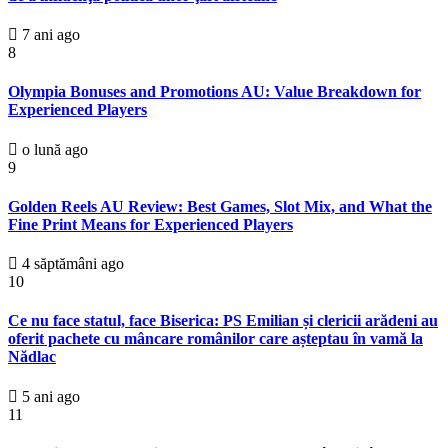
7 ani ago
8
Olympia Bonuses and Promotions AU: Value Breakdown for
Experienced Players
o lună ago
9
Golden Reels AU Review: Best Games, Slot Mix, and What the
Fine Print Means for Experienced Players
4 săptămâni ago
10
Ce nu face statul, face Biserica: PS Emilian și clericii arădeni au
oferit pachete cu mâncare românilor care așteptau în vamă la
Nădlac
5 ani ago
11