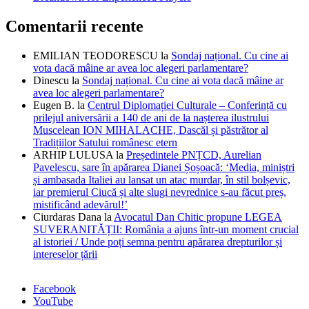
Comentarii recente
EMILIAN TEODORESCU
la
Sondaj național. Cu cine ai
vota dacă mâine ar avea loc alegeri parlamentare?
Dinescu
la
Sondaj național. Cu cine ai vota dacă mâine ar
avea loc alegeri parlamentare?
Eugen B.
la
Centrul Diplomației Culturale – Conferință cu
prilejul aniversării a 140 de ani de la nașterea ilustrului
Muscelean ION MIHALACHE, Dascăl și păstrător al
Tradițiilor Satului românesc etern
ARHIP LULUSA
la
Președintele PNȚCD, Aurelian
Pavelescu, sare în apărarea Dianei Șoșoacă: ‘Media, miniștri
și ambasada Italiei au lansat un atac murdar, în stil bolșevic,
iar premierul Ciucă și alte slugi nevrednice s-au făcut preș,
mistificând adevărul!’
Ciurdaras Dana
la
Avocatul Dan Chitic propune LEGEA
SUVERANITĂȚII: România a ajuns într-un moment crucial
al istoriei / Unde poți semna pentru apărarea drepturilor și
intereselor țării
Facebook
YouTube