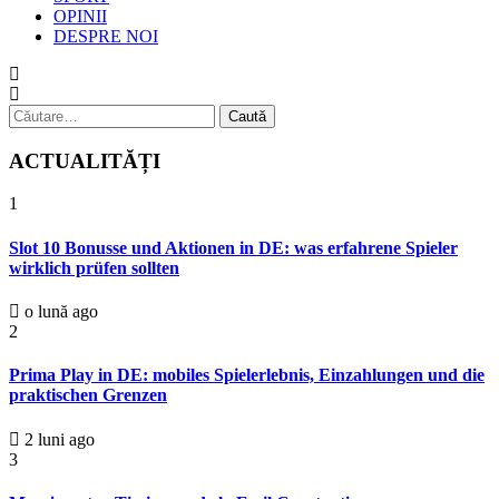
OPINII
DESPRE NOI
Caută
după:
ACTUALITĂȚI
1
Slot 10 Bonusse und Aktionen in DE: was erfahrene Spieler
wirklich prüfen sollten
o lună ago
2
Prima Play in DE: mobiles Spielerlebnis, Einzahlungen und die
praktischen Grenzen
2 luni ago
3