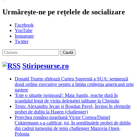
Urmărește-ne pe rețelele de socializare
Facebook
YouTube
Instagram
Twitter
Caută
după:
Stiripesurse.ro
Donald Trump sfidează Curtea Supremă a SUA: semnează
două ordine executive pentru a limita cetățenia americană prin
naștere
'Este o situație rușinoasă': Maia Sandu, reacție dură în
scandalul legat de vizita delegației talibane la Chișinău
Tenis: Alexandru Jecan şi Bogdan Pavel, învinşi în sferturile
probei de dublu la Hagen (challenger)
Perechea româno-israeliană Victor Cornea/Daniel
Cukiermann s-a calificat, joi, în semifinalele probei de dublu
din cadrul turneului de tenis challenger Mazovia Open,
Polonia