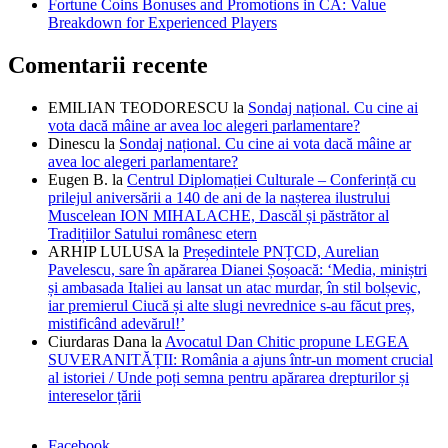
Fortune Coins Bonuses and Promotions in CA: Value
Breakdown for Experienced Players
Comentarii recente
EMILIAN TEODORESCU
la
Sondaj național. Cu cine ai
vota dacă mâine ar avea loc alegeri parlamentare?
Dinescu
la
Sondaj național. Cu cine ai vota dacă mâine ar
avea loc alegeri parlamentare?
Eugen B.
la
Centrul Diplomației Culturale – Conferință cu
prilejul aniversării a 140 de ani de la nașterea ilustrului
Muscelean ION MIHALACHE, Dascăl și păstrător al
Tradițiilor Satului românesc etern
ARHIP LULUSA
la
Președintele PNȚCD, Aurelian
Pavelescu, sare în apărarea Dianei Șoșoacă: ‘Media, miniștri
și ambasada Italiei au lansat un atac murdar, în stil bolșevic,
iar premierul Ciucă și alte slugi nevrednice s-au făcut preș,
mistificând adevărul!’
Ciurdaras Dana
la
Avocatul Dan Chitic propune LEGEA
SUVERANITĂȚII: România a ajuns într-un moment crucial
al istoriei / Unde poți semna pentru apărarea drepturilor și
intereselor țării
Facebook