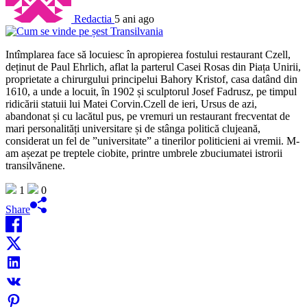
Redactia
5 ani ago
Intîmplarea face să locuiesc în apropierea fostului restaurant Czell,
deținut de Paul Ehrlich, aflat la parterul Casei Rosas din Piața Unirii,
proprietate a chirurgului principelui Bahory Kristof, casa datând din
1610, a unde a locuit, în 1902 și sculptorul Josef Fadrusz, pe timpul
ridicării statuii lui Matei Corvin.Czell de ieri, Ursus de azi,
abandonat și cu lacătul pus, pe vremuri un restaurant frecventat de
mari personalități universitare și de stânga politică clujeană,
considerat un fel de ”universitate” a tinerilor politicieni ai vremii. M-
am așezat pe treptele ciobite, printre umbrele zbuciumatei istrorii
transilvănene.
1
0
Share