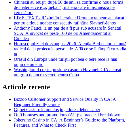
Chinezii au reușit, după 50 de ani, să confirme o nouă formă
de materie: ce e „glueball”, materia care îi fascinează pe
cercetători
LIVE TEXT - Război în Ucraina: Drone ucrainene au atacat
pentru a doua noapte consecutiv rafinăria Slavneft-Ianos
Anthony Fauci, la un pas de a fi pus sub acuzare în Senatul
SUA. A invocat de peste 100 de ori Amendamentul al
Cincilea
Horoscopul zilei de 8 august 2026. Atenția Berbecilor se mută
radical de la proiectele personale. Află ce se întâmplă cu zodia
ta
Orașul din Europa unde turiștii pot bea o bere rece la mai
puțin de un euro
Washingtonul creşte presiunea asupra Havanei: CIA a creat
un grup de lucru secret pentru Cuba
Articole recente
Bizzoo Customer Support and Service Quality in CA: A
Beginner-Friendly Guide
Ggbet Casino: lo que los jugadores deben saber
On9 bonuses and promotions (AU): a practical breakdown
Jokersino Casino in CA: A Beginner’s Guide to the Platform,
Features, and What to Check First