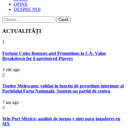
OPINII
DESPRE NOI
Caută
după:
ACTUALITĂȚI
1
Fortune Coins Bonuses and Promotions in CA: Value
Breakdown for Experienced Players
3 zile ago
2
Teodor Meleşcanu, validat în funcţia de preşedinte interimar al
Partidului Forţa Naţională: Suntem un partid de centru
7 ani ago
3
Win Port México: análisis de juegos y slots para jugadores en
MX