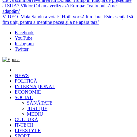
Ce va schimba revenirea lui Donald Trump în funcția de președinte
al SUA? Viktor Orban avertizează Europa: ‘Va trebui să ne
adaptăm’
VIDEO. Maia Sandu a votat: ‘Hoții vor să fure țara. Este esențial să
fim uniți pentru a menține pacea și a ne apăra țara’
Facebook
YouTube
Instagram
Twitter
Epoca
Cele mai noi știri online din România
NEWS
POLITICĂ
INTERNAȚIONAL
ECONOMIE
SOCIAL
SĂNĂTATE
JUSTIȚIE
MEDIU
CULTURĂ
IT-TECH
LIFESTYLE
SPORT