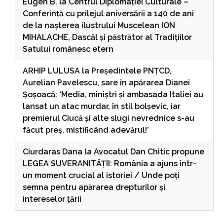
Eugen B.
la
Centrul Diplomației Culturale –
Conferință cu prilejul aniversării a 140 de ani
de la nașterea ilustrului Muscelean ION
MIHALACHE, Dascăl și păstrător al Tradițiilor
Satului românesc etern
ARHIP LULUSA
la
Președintele PNȚCD,
Aurelian Pavelescu, sare în apărarea Dianei
Șoșoacă: ‘Media, miniștri și ambasada Italiei au
lansat un atac murdar, în stil bolșevic, iar
premierul Ciucă și alte slugi nevrednice s-au
făcut preș, mistificând adevărul!’
Ciurdaras Dana
la
Avocatul Dan Chitic propune
LEGEA SUVERANITĂȚII: România a ajuns într-
un moment crucial al istoriei / Unde poți
semna pentru apărarea drepturilor și
intereselor țării