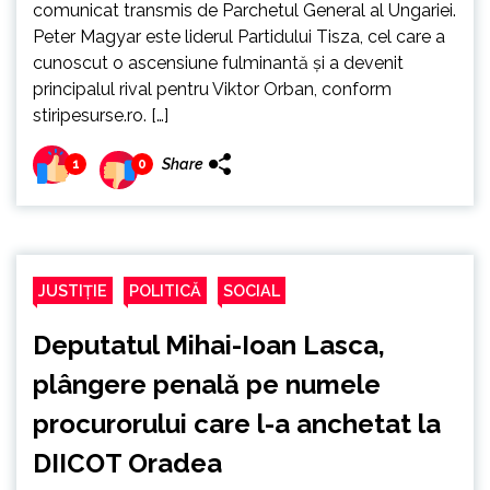
comunicat transmis de Parchetul General al Ungariei.
Peter Magyar este liderul Partidului Tisza, cel care a
cunoscut o ascensiune fulminantă și a devenit
principalul rival pentru Viktor Orban, conform
stiripesurse.ro. […]
Share
1
0
JUSTIȚIE
POLITICĂ
SOCIAL
Deputatul Mihai-Ioan Lasca,
plângere penală pe numele
procurorului care l-a anchetat la
DIICOT Oradea