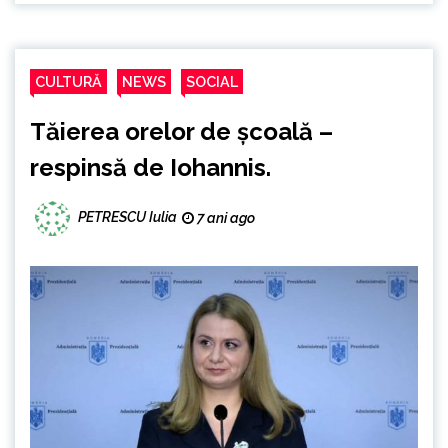
CULTURĂ
NEWS
SOCIAL
Tăierea orelor de școală –
respinsă de Iohannis.
PETRESCU Iulia
7 ani ago