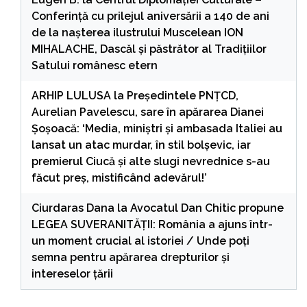
Conferință cu prilejul aniversării a 140 de ani
de la nașterea ilustrului Muscelean ION
MIHALACHE, Dascăl și păstrător al Tradițiilor
Satului românesc etern
ARHIP LULUSA
la
Președintele PNȚCD,
Aurelian Pavelescu, sare în apărarea Dianei
Șoșoacă: ‘Media, miniștri și ambasada Italiei au
lansat un atac murdar, în stil bolșevic, iar
premierul Ciucă și alte slugi nevrednice s-au
făcut preș, mistificând adevărul!’
Ciurdaras Dana
la
Avocatul Dan Chitic propune
LEGEA SUVERANITĂȚII: România a ajuns într-
un moment crucial al istoriei / Unde poți
semna pentru apărarea drepturilor și
intereselor țării