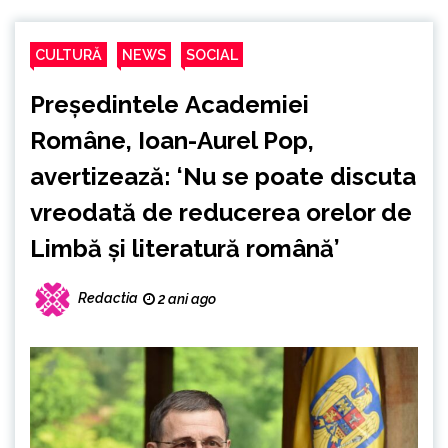
CULTURĂ
NEWS
SOCIAL
Președintele Academiei
Române, Ioan-Aurel Pop,
avertizează: ‘Nu se poate discuta
vreodată de reducerea orelor de
Limbă și literatură română’
Redactia
2 ani ago