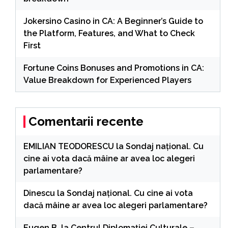
Jokersino Casino in CA: A Beginner’s Guide to
the Platform, Features, and What to Check
First
Fortune Coins Bonuses and Promotions in CA:
Value Breakdown for Experienced Players
Comentarii recente
EMILIAN TEODORESCU
la
Sondaj național. Cu
cine ai vota dacă mâine ar avea loc alegeri
parlamentare?
Dinescu
la
Sondaj național. Cu cine ai vota
dacă mâine ar avea loc alegeri parlamentare?
Eugen B.
la
Centrul Diplomației Culturale –