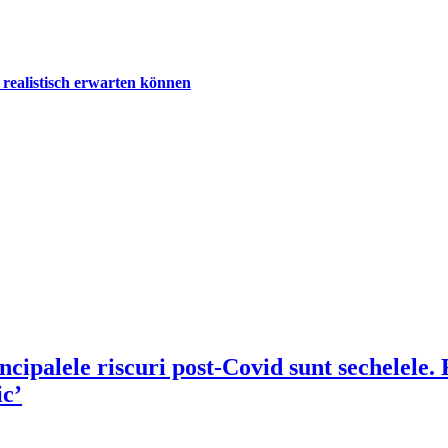
realistisch erwarten können
ipalele riscuri post-Covid sunt sechelele. R
ic’