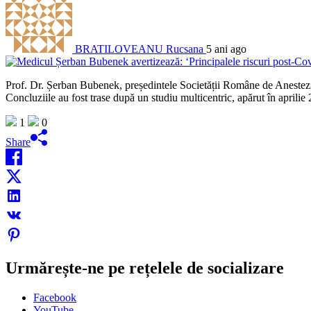
BRATILOVEANU Rucsana
5 ani ago
Prof. Dr. Șerban Bubenek, președintele Societății Române de Anestezie 
Concluziile au fost trase după un studiu multicentric, apărut în aprili
1
0
Share
Urmărește-ne pe rețelele de socializare
Facebook
YouTube