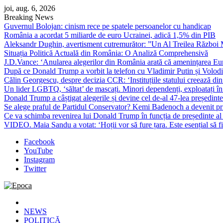
Skip
joi, aug. 6, 2026
to
Breaking News
content
Guvernul Bolojan: cinism rece pe spatele persoanelor cu handicap
România a acordat 5 miliarde de euro Ucrainei, adică 1,5% din PIB
Aleksandr Dughin, avertisment cutremurător: ”Un Al Treilea Război Mond
Situația Politică Actuală din România: O Analiză Comprehensivă
J.D.Vance: ‘Anularea alegerilor din România arată că amenințarea Euro
După ce Donald Trump a vorbit la telefon cu Vladimir Putin și Volodimi
Călin Georgescu, despre decizia CCR: ‘Instituțiile statului creează din 
Un lider LGBTQ, ‘săltat’ de mascați. Minori dependenți, exploatați în
Donald Trump a câștigat alegerile și devine cel de-al 47-lea președinte
Se alege praful de Partidul Conservator? Kemi Badenoch a devenit primu
Ce va schimba revenirea lui Donald Trump în funcția de președinte a
VIDEO. Maia Sandu a votat: ‘Hoții vor să fure țara. Este esențial să fi
Facebook
YouTube
Instagram
Twitter
Epoca
Cele mai noi știri online din România
NEWS
POLITICĂ