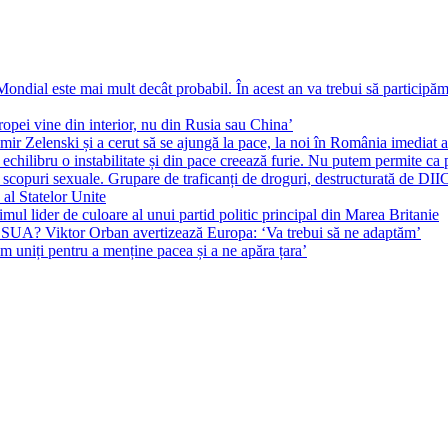
ial este mai mult decât probabil. În acest an va trebui să participăm l
pei vine din interior, nu din Rusia sau China’
r Zelenski și a cerut să se ajungă la pace, la noi în România imediat au 
echilibru o instabilitate și din pace creează furie. Nu putem permite ca 
 scopuri sexuale. Grupare de traficanți de droguri, destructurată de DI
 al Statelor Unite
l lider de culoare al unui partid politic principal din Marea Britanie
l SUA? Viktor Orban avertizează Europa: ‘Va trebui să ne adaptăm’
m uniți pentru a menține pacea și a ne apăra țara’