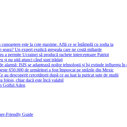
 cunoaștere este la cote maxime. Află ce se întâmplă cu zodia ta
seara? Un expert explică greșeala care ne costă miliarde
 a permite Ucrainei să producă rachete interceptoare Patriot
u și nu uită atunci când sunt trădați
larmă: ISIS se adaptează noilor tehnologii și își extinde influența în c
ste 650.000 de urmăritori a fost împușcat pe străzile din Mexic
 Ce au descoperit cercetătorii după ce au luat la puricat sute de studii
 folosi, chiar dacă este încă valabil
 în Golful Aden
ner-Friendly Guide