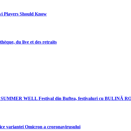
wi Players Should Know
hèque, du live et des retraits
și SUMMER WELL Festival din Buftea, festivaluri cu BULINĂ R
fice variantei Omicron a croronavirusului