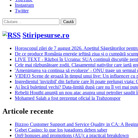
Instagram
Twitter
Caută
după:
Stiripesurse.ro
Horoscopul zilei de 7 august 2026. Apetitul Săgetătorilor pentru
De ce produce România energie ieftină ziua și o cumpără scump 
LIVE TEXT - Război în Ucraina: SUA continuă discuțiile pentru
Cele mai răzbunătoare zodii. Clasamentul nativilor care iartă gre
'Amenințarea va continua să evolueze' - ONU trage un semnal de a
VIDEO Scene de groază în timpul unui live: Un influencer cu pe
Ingredientul 'invizibil' din farfurie care îți poate prelungi viața:
Ai încă buletinul vechi? Data-limită după care nu îl vei mai putea
Rebelii Houthi anunță un nou atac asupra unui petrolier saudit
Mohamed Salah a fost prezentat oficial la Trabzonspor
Articole recente
Bizzoo Customer Support and Service Quality in CA: A Begin
Ggbet Casino: lo que los jugadores deben saber
On9 bonuses and promotions (AU): a practical breakdown