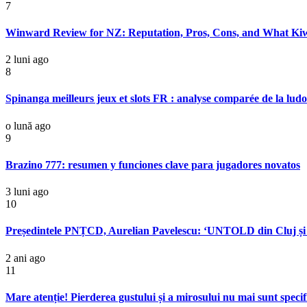
7
Winward Review for NZ: Reputation, Pros, Cons, and What Ki
2 luni ago
8
Spinanga meilleurs jeux et slots FR : analyse comparée de la ludot
o lună ago
9
Brazino 777: resumen y funciones clave para jugadores novatos
3 luni ago
10
Președintele PNȚCD, Aurelian Pavelescu: ‘UNTOLD din Cluj 
2 ani ago
11
Mare atenție! Pierderea gustului și a mirosului nu mai sunt speci