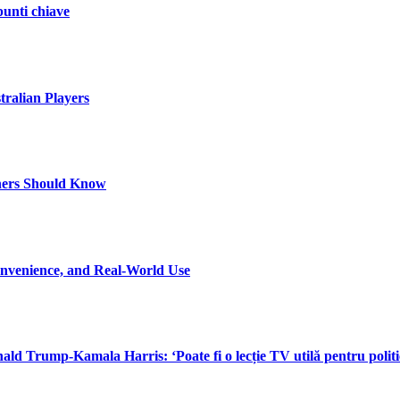
punti chiave
tralian Players
nners Should Know
onvenience, and Real-World Use
d Trump-Kamala Harris: ‘Poate fi o lecție TV utilă pentru politi