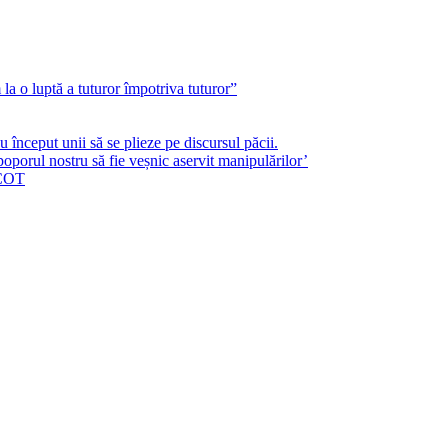
a o luptă a tuturor împotriva tuturor”
început unii să se plieze pe discursul păcii.
poporul nostru să fie veșnic aservit manipulărilor’
ICOT