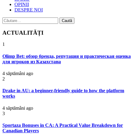
OPINII
DESPRE NOI
Caută
după:
ACTUALITĂȚI
1
Olimp Bet: обзор бренда, репутация и практическая оценка
для игроков из Казахстана
4 săptămâni ago
2
Drake in AU: a beginner-friendly guide to how the platform
works
4 săptămâni ago
3
Sportaza Bonuses in CA: A Practical Value Breakdown for
Canadian Players