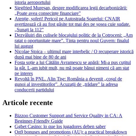
istoria aeroportului
Siegfried Mureșan, despre modificarea legii decarbonizării:
„Poate avea consecințe financiare”
Atenție, șoferi! Pericol pe Autostrada Soarelui: CNAIR
avertizează că au fost găsite tot mai des pe șosea cuie sudate.
„Sunați la 112”
Dezvăluiri din culisele blocajului politic de la Cotroceni: „Am
ratat o oportunitate mare”. Ținta pentru noul Guvern: finalul
lui august
Nicolae Stoica – ultimul mare interbelic / O recuperare istorică
după mai bine de 80 de ani
Fosta soție a lui Cătălin Avramescu se apără: Mi-a pus cuțitul
la gât. L-am iubit mult, nu mă poate bănui nimeni că am stat
pe interes
Revoltă în PNL. Alin Tișe: România a devenit „coșul de
gunoi al investitorilor”. Acuzații de „trădare” la adresa
conducerii partidului
Articole recente
Bizzoo Customer Support and Service Quality in CA: A
Beginner-Friendly Guide
Ggbet Casino: lo que los jugadores deben saber
On9 bonuses and promotions (AU): a practical breakdown