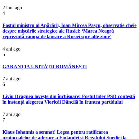
2 luni ago
4
Fostul ministru al Apărării, Ioan Mircea Pașcu, observație-cheie
despre mișcările strategice ale Rusiei: ‘Marea Neagră
reprezintă rampa de lansare a Rusiei spre alte zone’
4 ani ago
5
GARANȚIA UNITĂȚII ROMÂNEȘTI
7 ani ago
6
Liviu Dragnea lovește din închisoare! Fostul lider PSD contestă
în instanță alegerea Vioricăi Dăncilă în fruntea partidului
7 ani ago
7
Klaus Iohannis a semnat! Legea pentru ratificarea
protocoalelor de aderare a Finlandei şi Regatului Suediei la