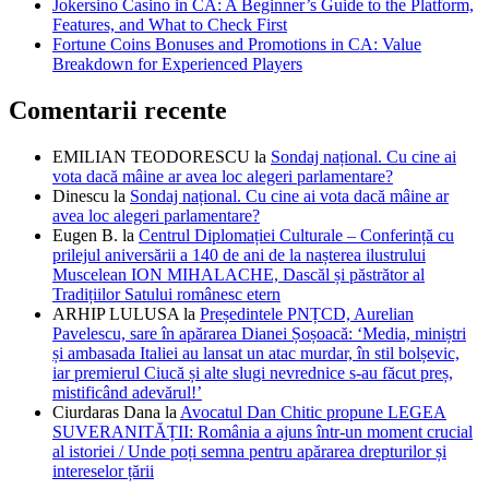
Jokersino Casino in CA: A Beginner’s Guide to the Platform,
Features, and What to Check First
Fortune Coins Bonuses and Promotions in CA: Value
Breakdown for Experienced Players
Comentarii recente
EMILIAN TEODORESCU
la
Sondaj național. Cu cine ai
vota dacă mâine ar avea loc alegeri parlamentare?
Dinescu
la
Sondaj național. Cu cine ai vota dacă mâine ar
avea loc alegeri parlamentare?
Eugen B.
la
Centrul Diplomației Culturale – Conferință cu
prilejul aniversării a 140 de ani de la nașterea ilustrului
Muscelean ION MIHALACHE, Dascăl și păstrător al
Tradițiilor Satului românesc etern
ARHIP LULUSA
la
Președintele PNȚCD, Aurelian
Pavelescu, sare în apărarea Dianei Șoșoacă: ‘Media, miniștri
și ambasada Italiei au lansat un atac murdar, în stil bolșevic,
iar premierul Ciucă și alte slugi nevrednice s-au făcut preș,
mistificând adevărul!’
Ciurdaras Dana
la
Avocatul Dan Chitic propune LEGEA
SUVERANITĂȚII: România a ajuns într-un moment crucial
al istoriei / Unde poți semna pentru apărarea drepturilor și
intereselor țării