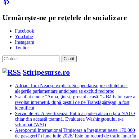
Urmărește-ne pe rețelele de socializare
Facebook
YouTube
Instagram
Twitter
Caută
după:
Stiripesurse.ro
Adrian Toni Neacșu explică: Suspendarea președintelui și
alegerile parlamentare anticipate se exclud reciproc
S-a aflat cine e ”Anna, ţine-ţi prostul acasă!” - Bărbatul care a
revoltat internetul, după gestul de pe Transfăgărășan, a fost
identificat
Serviciile SUA avertizează: Putin ar putea ataca o țară NATO
chiar din această toamnă. Evaluarea Washingtonului s-a
schimbat (WSJ)
Aeroportul Internaţional Timişoara a înregistrat peste 170.000
de pasageri în luna iulie 2026/ Este un record de trafic lunar în