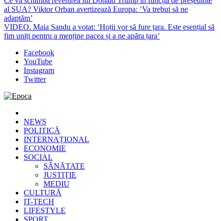
Ce va schimba revenirea lui Donald Trump în funcția de președinte
al SUA? Viktor Orban avertizează Europa: ‘Va trebui să ne
adaptăm’
VIDEO. Maia Sandu a votat: ‘Hoții vor să fure țara. Este esențial să
fim uniți pentru a menține pacea și a ne apăra țara’
Facebook
YouTube
Instagram
Twitter
Epoca
Cele mai noi știri online din România
NEWS
POLITICĂ
INTERNAȚIONAL
ECONOMIE
SOCIAL
SĂNĂTATE
JUSTIȚIE
MEDIU
CULTURĂ
IT-TECH
LIFESTYLE
SPORT