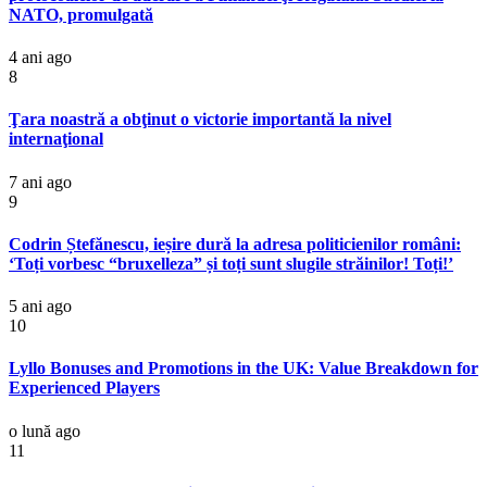
NATO, promulgată
4 ani ago
8
Ţara noastră a obţinut o victorie importantă la nivel
internaţional
7 ani ago
9
Codrin Ștefănescu, ieșire dură la adresa politicienilor români:
‘Toți vorbesc “bruxelleza” și toți sunt slugile străinilor! Toți!’
5 ani ago
10
Lyllo Bonuses and Promotions in the UK: Value Breakdown for
Experienced Players
o lună ago
11