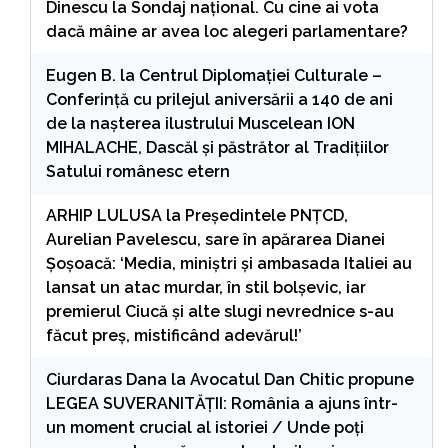
Dinescu
la
Sondaj național. Cu cine ai vota
dacă mâine ar avea loc alegeri parlamentare?
Eugen B.
la
Centrul Diplomației Culturale –
Conferință cu prilejul aniversării a 140 de ani
de la nașterea ilustrului Muscelean ION
MIHALACHE, Dascăl și păstrător al Tradițiilor
Satului românesc etern
ARHIP LULUSA
la
Președintele PNȚCD,
Aurelian Pavelescu, sare în apărarea Dianei
Șoșoacă: ‘Media, miniștri și ambasada Italiei au
lansat un atac murdar, în stil bolșevic, iar
premierul Ciucă și alte slugi nevrednice s-au
făcut preș, mistificând adevărul!’
Ciurdaras Dana
la
Avocatul Dan Chitic propune
LEGEA SUVERANITĂȚII: România a ajuns într-
un moment crucial al istoriei / Unde poți