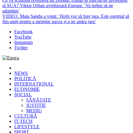
Ce va schimba revenirea lui Donald Trump în funcția de președinte
al SUA? Viktor Orban avertizează Europa: ‘Va trebui să ne
adaptăm’
VIDEO. Maia Sandu a votat: ‘Hoții vor să fure țara. Este esențial să
fim uniți pentru a menține pacea și a ne apăra țara’
Facebook
YouTube
Instagram
Twitter
Epoca
Cele mai noi știri online din România
NEWS
POLITICĂ
INTERNAȚIONAL
ECONOMIE
SOCIAL
SĂNĂTATE
JUSTIȚIE
MEDIU
CULTURĂ
IT-TECH
LIFESTYLE
SPORT