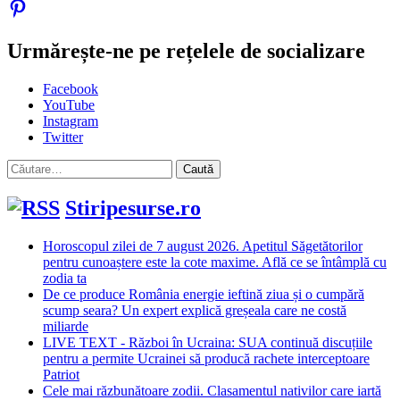
Urmărește-ne pe rețelele de socializare
Facebook
YouTube
Instagram
Twitter
Caută
după:
Stiripesurse.ro
Horoscopul zilei de 7 august 2026. Apetitul Săgetătorilor
pentru cunoaștere este la cote maxime. Află ce se întâmplă cu
zodia ta
De ce produce România energie ieftină ziua și o cumpără
scump seara? Un expert explică greșeala care ne costă
miliarde
LIVE TEXT - Război în Ucraina: SUA continuă discuțiile
pentru a permite Ucrainei să producă rachete interceptoare
Patriot
Cele mai răzbunătoare zodii. Clasamentul nativilor care iartă