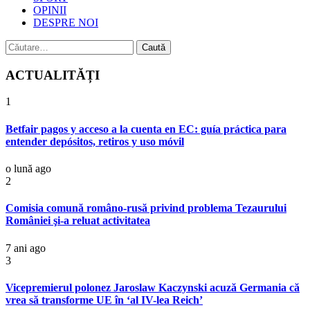
OPINII
DESPRE NOI
Caută
după:
ACTUALITĂȚI
1
Betfair pagos y acceso a la cuenta en EC: guía práctica para
entender depósitos, retiros y uso móvil
o lună ago
2
Comisia comună româno-rusă privind problema Tezaurului
României şi-a reluat activitatea
7 ani ago
3
Vicepremierul polonez Jaroslaw Kaczynski acuză Germania că
vrea să transforme UE în ‘al IV-lea Reich’