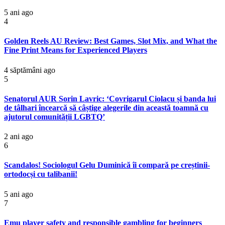
5 ani ago
4
Golden Reels AU Review: Best Games, Slot Mix, and What the
Fine Print Means for Experienced Players
4 săptămâni ago
5
Senatorul AUR Sorin Lavric: ‘Covrigarul Ciolacu și banda lui
de tâlhari încearcă să câștige alegerile din această toamnă cu
ajutorul comunității LGBTQ’
2 ani ago
6
Scandalos! Sociologul Gelu Duminică îi compară pe creștinii-
ortodocși cu talibanii!
5 ani ago
7
Emu player safety and responsible gambling for beginners