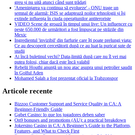
greu și nu uită atunci când sunt trădați
'Amenințarea va continua să evolueze' - ONU trage un
semnal de alarmă: ISIS se adaptează noilor tehnologii și își
extinde influența în ciuda operațiunilor antiteroriste
VIDEO Scene de groază în timpul unui live: Un influencer cu
peste 650.000 de urmăritori a fost împușcat pe străzile din
Mexic
Ingredientul 'invizibil' din farfurie care îți poate prelungi viața:
Ce au descoperit cercetătorii după ce au luat la puricat sute de
studii
Ai încă buletinul vechi? Data-limită după care nu îl vei mai
putea folosi, chiar dacă este încă valabil
Rebelii Houthi anunță un nou atac asupra unui petrolier saudit
în Golful Aden
Mohamed Salah a fost prezentat oficial la Trabzonspor
Articole recente
Bizzoo Customer Support and Service Quality in CA: A
Beginner-Friendly Guide
Ggbet Casino: lo que los jugadores deben saber
On9 bonuses and promotions (AU): a practical breakdown
Jokersino Casino in CA: A Beginner’s Guide to the Platform,
Features, and What to Check First