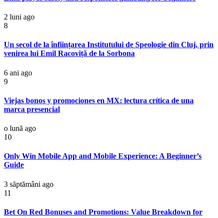
2 luni ago
8
Un secol de la înființarea Institutului de Speologie din Cluj, prin
venirea lui Emil Racoviță de la Sorbona
6 ani ago
9
Viejas bonos y promociones en MX: lectura crítica de una
marca presencial
o lună ago
10
Only Win Mobile App and Mobile Experience: A Beginner’s
Guide
3 săptămâni ago
11
Bet On Red Bonuses and Promotions: Value Breakdown for