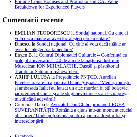
Fortune Coins Bonuses and Promotions in CA: Value
Breakdown for Experienced Players
Comentarii recente
EMILIAN TEODORESCU
la
Sondaj național. Cu cine ai
vota dacă mâine ar avea loc alegeri parlamentare?
Dinescu
la
Sondaj național. Cu cine ai vota dacă mâine ar
avea loc alegeri parlamentare?
Eugen B.
la
Centrul Diplomației Culturale – Conferință cu
prilejul aniversării a 140 de ani de la nașterea ilustrului
Muscelean ION MIHALACHE, Dascăl și păstrător al
Tradițiilor Satului românesc etern
ARHIP LULUSA
la
Președintele PNȚCD, Aurelian
Pavelescu, sare în apărarea Dianei Șoșoacă: ‘Media, miniștri
și ambasada Italiei au lansat un atac murdar, în stil bolșevic,
iar premierul Ciucă și alte slugi nevrednice s-au făcut preș,
mistificând adevărul!’
Ciurdaras Dana
la
Avocatul Dan Chitic propune LEGEA
SUVERANITĂȚII: România a ajuns într-un moment crucial
al istoriei / Unde poți semna pentru apărarea drepturilor și
intereselor țării
Facebook