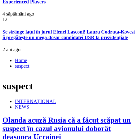
Experienced Players
4 săptămâni ago
12
Se strânge lațul în jurul Elenei Lasconi! Laura Codruța-Kovesi
îi pregătește un mega-dosar candidatei USR la prezidențiale
2 ani ago
Home
suspect
suspect
INTERNAȚIONAL
NEWS
Olanda acuză Rusia că a făcut scăpat un
suspect în cazul avionului doborât
deasupra Ucrainei