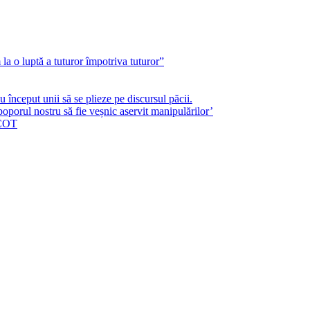
a o luptă a tuturor împotriva tuturor”
început unii să se plieze pe discursul păcii.
poporul nostru să fie veșnic aservit manipulărilor’
ICOT