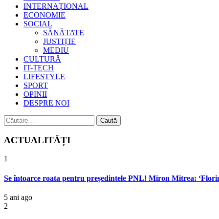
INTERNAȚIONAL
ECONOMIE
SOCIAL
SĂNĂTATE
JUSTIȚIE
MEDIU
CULTURĂ
IT-TECH
LIFESTYLE
SPORT
OPINII
DESPRE NOI
Caută
după:
ACTUALITĂȚI
1
Se întoarce roata pentru președintele PNL! Miron Mitrea: ‘Florin 
5 ani ago
2