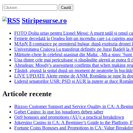
Caută
după:
Stiripesurse.ro
FOTO Doliu uriaș pentru Lionel Messi: A murit tatăl și omul car
Femeie decedată la Oradea într-un incendiu care i-a cuprins ap
MApN îl contrazice pe premierul bulgar, după explozia dronei l
Universitatea Craiova l-a transferat definitiv pe Juraj Badelj la
Mărturie-cheie în celebrul asasinat din Malta: „Mi-a spus: 'Sunt
Una dintre cele mai periculoase și răspândite alergii ar putea fi 
Abrudean: Moody's assessment confirms that when making resp
Tânără, ajunsă la spital după un moment de neatenție în bucătăr
LIVE UPDATE Alerte emise de ANM. România se rupe în două: Cani
Liderul senatorilor USR: PSD şi AUR la putere ar duce România
Articole recente
Bizzoo Customer Support and Service Quality in CA: A Begin
Ggbet Casino: lo que los jugadores deben saber
On9 bonuses and promotions (AU): a practical breakdown
Jokersino Casino in CA: A Beginner’s Guide to the Platform, F
Fortune Coins Bonuses and Promotions in CA: Value Breakdow