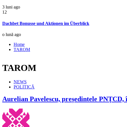
3 luni ago
12
Dachbet Bonusse und Aktionen im Überblick
o lună ago
Home
TAROM
TAROM
NEWS
POLITICĂ
Aurelian Pavelescu, președintele PNȚCD, î