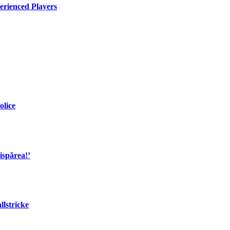
rienced Players
olice
ispărea!’
lstricke