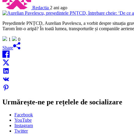
Redactia
2 ani ago
Președintele PNȚCD, Aurelian Pavelescu, a vorbit despre situația grav
Tarom într-o aripă? În toată lumea, transporturile și companiile aeriene
1
0
Share
Urmărește-ne pe rețelele de socializare
Facebook
YouTube
Instagram
Twitter