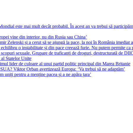
ial este mai mult decât probabil. În acest an va trebui să participăm l
pei vine din interior, nu din Rusia sau China’
r Zelenski și a cerut să se ajungă la pace, la noi în România imediat au 
echilibru o instabilitate și din pace creează furie. Nu putem permite ca 
 scopuri sexuale. Grupare de traficanți de droguri, destructurată de DI
 al Statelor Unite
l lider de culoare al unui partid politic principal din Marea Britanie
l SUA? Viktor Orban avertizează Europa: ‘Va trebui să ne adaptăm’
m uniți pentru a menține pacea și a ne apăra țara’