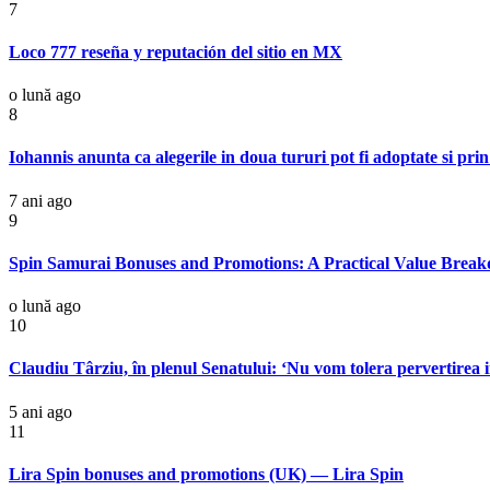
7
Loco 777 reseña y reputación del sitio en MX
o lună ago
8
Iohannis anunta ca alegerile in doua tururi pot fi adoptate si pr
7 ani ago
9
Spin Samurai Bonuses and Promotions: A Practical Value Brea
o lună ago
10
Claudiu Târziu, în plenul Senatului: ‘Nu vom tolera pervertirea i
5 ani ago
11
Lira Spin bonuses and promotions (UK) — Lira Spin