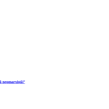
dă neomarxistă!’