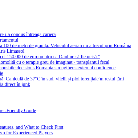
e i-a condus întreaga carieră
artamentul
a 100 de metri de graniță: Vehiculul aerian nu a trecut prin România
 Aris Limassol
 cei 150.000 de euro pentru ca Daphne să fie ucisă'”
domolită cu o terapie greu de imaginat - transplantul fecal
onsbile decisions Romania strengthens external confidence
ie
culă de 37°C în sud, vijelii și ploi torențiale în restul țării
 direct în junk
ner-Friendly Guide
eatures, and What to Check First
n for Experienced Players