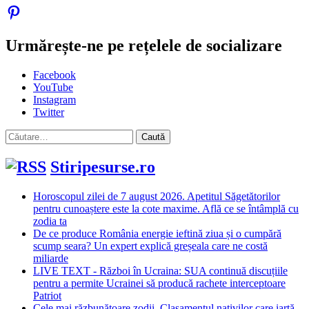
Urmărește-ne pe rețelele de socializare
Facebook
YouTube
Instagram
Twitter
Caută
după:
Stiripesurse.ro
Horoscopul zilei de 7 august 2026. Apetitul Săgetătorilor
pentru cunoaștere este la cote maxime. Află ce se întâmplă cu
zodia ta
De ce produce România energie ieftină ziua și o cumpără
scump seara? Un expert explică greșeala care ne costă
miliarde
LIVE TEXT - Război în Ucraina: SUA continuă discuțiile
pentru a permite Ucrainei să producă rachete interceptoare
Patriot
Cele mai răzbunătoare zodii. Clasamentul nativilor care iartă