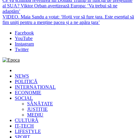
Ce va schimba revenirea lui Donald Trump în funcția de președinte
al SUA? Viktor Orban avertizează Europa: ‘Va trebui să ne
adaptăm’
VIDEO. Maia Sandu a votat: ‘Hoții vor să fure țara. Este esențial să
fim uniți pentru a menține pacea și a ne apăra țara’
Facebook
YouTube
Instagram
Twitter
Epoca
Cele mai noi știri online din România
NEWS
POLITICĂ
INTERNAȚIONAL
ECONOMIE
SOCIAL
SĂNĂTATE
JUSTIȚIE
MEDIU
CULTURĂ
IT-TECH
LIFESTYLE
SPORT