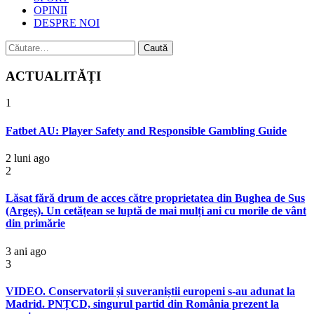
OPINII
DESPRE NOI
Caută
după:
ACTUALITĂȚI
1
Fatbet AU: Player Safety and Responsible Gambling Guide
2 luni ago
2
Lăsat fără drum de acces către proprietatea din Bughea de Sus
(Argeș). Un cetățean se luptă de mai mulți ani cu morile de vânt
din primărie
3 ani ago
3
VIDEO. Conservatorii și suveraniștii europeni s-au adunat la
Madrid. PNȚCD, singurul partid din România prezent la