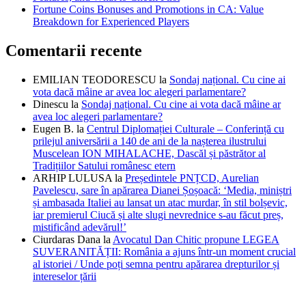
Fortune Coins Bonuses and Promotions in CA: Value
Breakdown for Experienced Players
Comentarii recente
EMILIAN TEODORESCU
la
Sondaj național. Cu cine ai
vota dacă mâine ar avea loc alegeri parlamentare?
Dinescu
la
Sondaj național. Cu cine ai vota dacă mâine ar
avea loc alegeri parlamentare?
Eugen B.
la
Centrul Diplomației Culturale – Conferință cu
prilejul aniversării a 140 de ani de la nașterea ilustrului
Muscelean ION MIHALACHE, Dascăl și păstrător al
Tradițiilor Satului românesc etern
ARHIP LULUSA
la
Președintele PNȚCD, Aurelian
Pavelescu, sare în apărarea Dianei Șoșoacă: ‘Media, miniștri
și ambasada Italiei au lansat un atac murdar, în stil bolșevic,
iar premierul Ciucă și alte slugi nevrednice s-au făcut preș,
mistificând adevărul!’
Ciurdaras Dana
la
Avocatul Dan Chitic propune LEGEA
SUVERANITĂȚII: România a ajuns într-un moment crucial
al istoriei / Unde poți semna pentru apărarea drepturilor și
intereselor țării