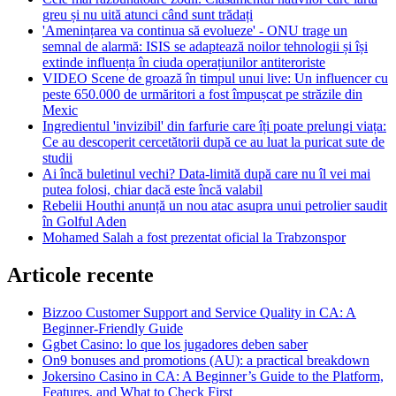
greu și nu uită atunci când sunt trădați
'Amenințarea va continua să evolueze' - ONU trage un
semnal de alarmă: ISIS se adaptează noilor tehnologii și își
extinde influența în ciuda operațiunilor antiteroriste
VIDEO Scene de groază în timpul unui live: Un influencer cu
peste 650.000 de urmăritori a fost împușcat pe străzile din
Mexic
Ingredientul 'invizibil' din farfurie care îți poate prelungi viața:
Ce au descoperit cercetătorii după ce au luat la puricat sute de
studii
Ai încă buletinul vechi? Data-limită după care nu îl vei mai
putea folosi, chiar dacă este încă valabil
Rebelii Houthi anunță un nou atac asupra unui petrolier saudit
în Golful Aden
Mohamed Salah a fost prezentat oficial la Trabzonspor
Articole recente
Bizzoo Customer Support and Service Quality in CA: A
Beginner-Friendly Guide
Ggbet Casino: lo que los jugadores deben saber
On9 bonuses and promotions (AU): a practical breakdown
Jokersino Casino in CA: A Beginner’s Guide to the Platform,
Features, and What to Check First