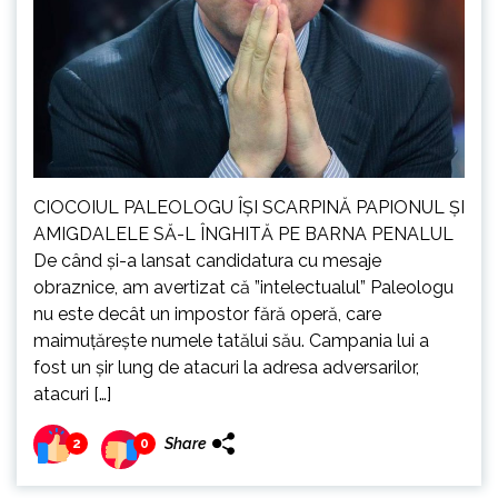
CIOCOIUL PALEOLOGU ÎȘI SCARPINĂ PAPIONUL ȘI
AMIGDALELE SĂ-L ÎNGHITĂ PE BARNA PENALUL
De când și-a lansat candidatura cu mesaje
obraznice, am avertizat că ”intelectualul” Paleologu
nu este decât un impostor fără operă, care
maimuțărește numele tatălui său. Campania lui a
fost un șir lung de atacuri la adresa adversarilor,
atacuri […]
Share
2
0