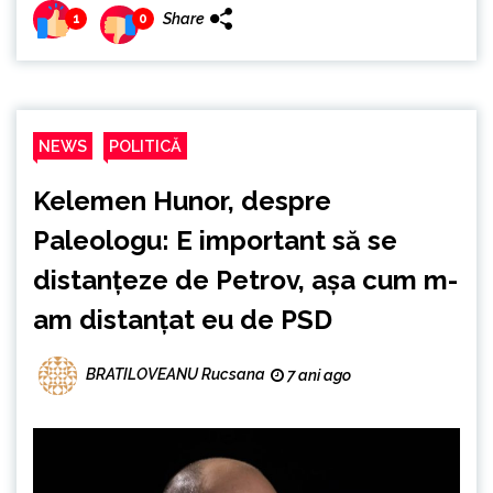
Share
1
0
NEWS
POLITICĂ
Kelemen Hunor, despre
Paleologu: E important să se
distanțeze de Petrov, așa cum m-
am distanțat eu de PSD
BRATILOVEANU Rucsana
7 ani ago