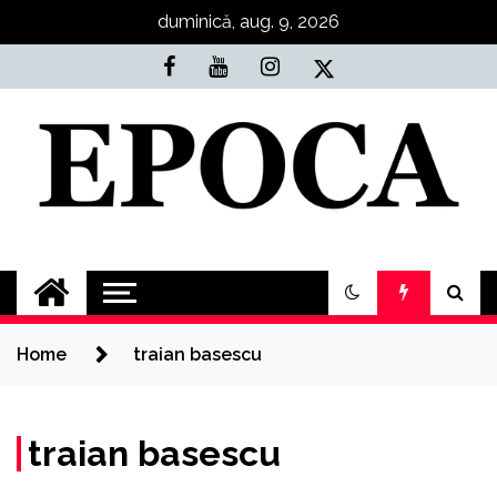
Skip
duminică, aug. 9, 2026
to
content
Epoca
Cele mai noi știri online din România
Home
traian basescu
traian basescu