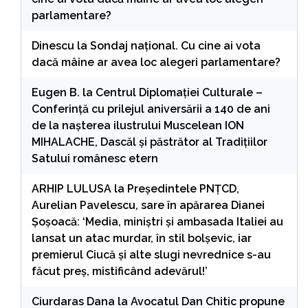
parlamentare?
Dinescu
la
Sondaj național. Cu cine ai vota
dacă mâine ar avea loc alegeri parlamentare?
Eugen B.
la
Centrul Diplomației Culturale –
Conferință cu prilejul aniversării a 140 de ani
de la nașterea ilustrului Muscelean ION
MIHALACHE, Dascăl și păstrător al Tradițiilor
Satului românesc etern
ARHIP LULUSA
la
Președintele PNȚCD,
Aurelian Pavelescu, sare în apărarea Dianei
Șoșoacă: ‘Media, miniștri și ambasada Italiei au
lansat un atac murdar, în stil bolșevic, iar
premierul Ciucă și alte slugi nevrednice s-au
făcut preș, mistificând adevărul!’
Ciurdaras Dana
la
Avocatul Dan Chitic propune