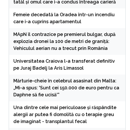
tatăl și omul care i-a condus întreaga carieră
Femeie decedată la Oradea într-un incendiu
care i-a cuprins apartamentul
MApN îl contrazice pe premierul bulgar, după
explozia dronei la 100 de metri de graniță:
Vehiculul aerian nu a trecut prin România
Universitatea Craiova l-a transferat definitiv
pe Juraj Badelj la Aris Limassol
Mărturie-cheie în celebrul asasinat din Malta:
„Mi-a spus: 'Sunt cei 150.000 de euro pentru ca
Daphne să fie ucisă'”
Una dintre cele mai periculoase și răspândite
alergii ar putea fi domolită cu o terapie greu
de imaginat - transplantul fecal