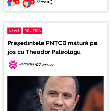
Share
3
0
NEWS
POLITICĂ
Președintele PNȚCD mătură pe
jos cu Theodor Paleologu
Redactia
7 ani ago