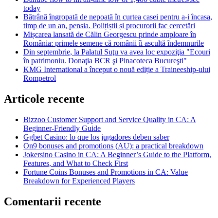
today
Bătrână îngropată de nepoată în curtea casei pentru a-i încasa,
timp de un an, pensia. Polițiștii și procurorii fac cercetări
Mișcarea lansată de Călin Georgescu prinde amploare în
România: primele semene că românii îi ascultă îndemnurile
Din septembrie, la Palatul Suţu va avea loc expoziţia "Ecouri
în patrimoniu. Donaţia BCR şi Pinacoteca Bucureşti"
KMG International a început o nouă ediție a Traineeship-ului
Rompetrol
Articole recente
Bizzoo Customer Support and Service Quality in CA: A
Beginner-Friendly Guide
Ggbet Casino: lo que los jugadores deben saber
On9 bonuses and promotions (AU): a practical breakdown
Jokersino Casino in CA: A Beginner’s Guide to the Platform,
Features, and What to Check First
Fortune Coins Bonuses and Promotions in CA: Value
Breakdown for Experienced Players
Comentarii recente