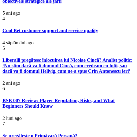
obiectivele strategice ale țării
5 ani ago
4
Cool Bet customer support and service quality
4 săptămâni ago
5
Liberalii pregătesc înlocuirea lui Nicolae Ciucă? Analist politic:
‘Nu știm dacă va fi domnul Ciucă, cum credeam cu toții, sau
dacă va fi domnul Hellvig, cum ne-a spus Crin Antonescu ieri’
2 ani ago
6
BSB 007 Review: Player Reputation, Risks, and What
Beginners Should Know
2 luni ago
7
Se pregătește o Primăvară Persană?