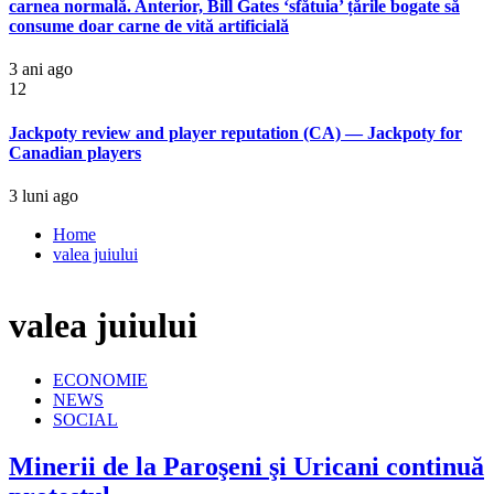
carnea normală. Anterior, Bill Gates ‘sfătuia’ țările bogate să
consume doar carne de vită artificială
3 ani ago
12
Jackpoty review and player reputation (CA) — Jackpoty for
Canadian players
3 luni ago
Home
valea juiului
valea juiului
ECONOMIE
NEWS
SOCIAL
Minerii de la Paroşeni şi Uricani continuă