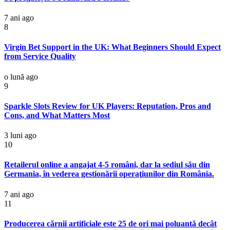
7 ani ago
8
Virgin Bet Support in the UK: What Beginners Should Expect
from Service Quality
o lună ago
9
Sparkle Slots Review for UK Players: Reputation, Pros and
Cons, and What Matters Most
3 luni ago
10
Retailerul online a angajat 4-5 români, dar la sediul său din
Germania, în vederea gestionării operaţiunilor din România.
7 ani ago
11
Producerea cărnii artificiale este 25 de ori mai poluantă decât