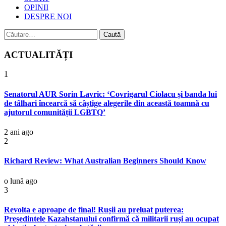
OPINII
DESPRE NOI
Caută
după:
ACTUALITĂȚI
1
Senatorul AUR Sorin Lavric: ‘Covrigarul Ciolacu și banda lui
de tâlhari încearcă să câștige alegerile din această toamnă cu
ajutorul comunității LGBTQ’
2 ani ago
2
Richard Review: What Australian Beginners Should Know
o lună ago
3
Revolta e aproape de final! Rușii au preluat puterea:
Președintele Kazahstanului confirmă că militarii ruși au ocupat