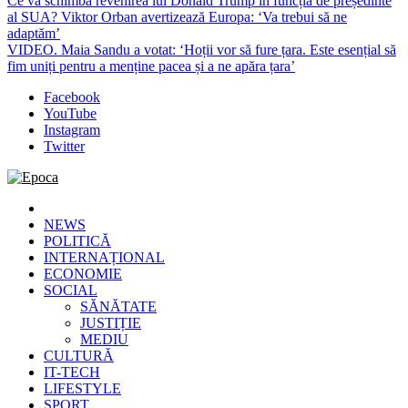
Ce va schimba revenirea lui Donald Trump în funcția de președinte
al SUA? Viktor Orban avertizează Europa: ‘Va trebui să ne
adaptăm’
VIDEO. Maia Sandu a votat: ‘Hoții vor să fure țara. Este esențial să
fim uniți pentru a menține pacea și a ne apăra țara’
Facebook
YouTube
Instagram
Twitter
Epoca
Cele mai noi știri online din România
NEWS
POLITICĂ
INTERNAȚIONAL
ECONOMIE
SOCIAL
SĂNĂTATE
JUSTIȚIE
MEDIU
CULTURĂ
IT-TECH
LIFESTYLE
SPORT