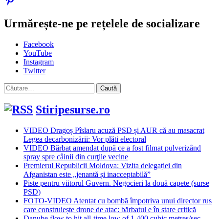
Urmărește-ne pe rețelele de socializare
Facebook
YouTube
Instagram
Twitter
Caută
după:
Stiripesurse.ro
VIDEO Dragoș Pîslaru acuză PSD și AUR că au masacrat
Legea decarbonizării: Vor plăti electoral
VIDEO Bărbat amendat după ce a fost filmat pulverizând
spray spre câinii din curţile vecine
Premierul Republicii Moldova: Vizita delegației din
Afganistan este „jenantă și inacceptabilă”
Piste pentru viitorul Guvern. Negocieri la două capete (surse
PSD)
FOTO-VIDEO Atentat cu bombă împotriva unui director rus
care construiește drone de atac: bărbatul e în stare critică
Danube flow to hit all-time low of 1,400 cubic metres/sec