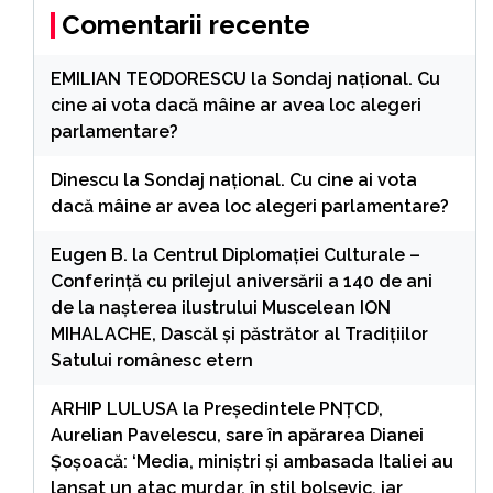
Comentarii recente
EMILIAN TEODORESCU
la
Sondaj național. Cu
cine ai vota dacă mâine ar avea loc alegeri
parlamentare?
Dinescu
la
Sondaj național. Cu cine ai vota
dacă mâine ar avea loc alegeri parlamentare?
Eugen B.
la
Centrul Diplomației Culturale –
Conferință cu prilejul aniversării a 140 de ani
de la nașterea ilustrului Muscelean ION
MIHALACHE, Dascăl și păstrător al Tradițiilor
Satului românesc etern
ARHIP LULUSA
la
Președintele PNȚCD,
Aurelian Pavelescu, sare în apărarea Dianei
Șoșoacă: ‘Media, miniștri și ambasada Italiei au
lansat un atac murdar, în stil bolșevic, iar