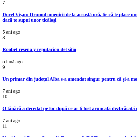
7
Dorel Vișan: Drumul omenirii de la această oră, fie că le place uno
dacă te supui unor ticăloşi
5 ani ago
8
Roobet reseña y reputación del sitio
o lună ago
9
Un primar din județul Alba s-a amendat singur pentru că și-a modi
7 ani ago
10
O tânără a decedat pe loc după ce ar fi fost aruncată dezbrăcată d
7 ani ago
11