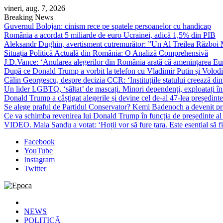
Skip
vineri, aug. 7, 2026
to
Breaking News
content
Guvernul Bolojan: cinism rece pe spatele persoanelor cu handicap
România a acordat 5 miliarde de euro Ucrainei, adică 1,5% din PIB
Aleksandr Dughin, avertisment cutremurător: ”Un Al Treilea Război Mond
Situația Politică Actuală din România: O Analiză Comprehensivă
J.D.Vance: ‘Anularea alegerilor din România arată că amenințarea Euro
După ce Donald Trump a vorbit la telefon cu Vladimir Putin și Volodimi
Călin Georgescu, despre decizia CCR: ‘Instituțiile statului creează din 
Un lider LGBTQ, ‘săltat’ de mascați. Minori dependenți, exploatați în
Donald Trump a câștigat alegerile și devine cel de-al 47-lea președinte
Se alege praful de Partidul Conservator? Kemi Badenoch a devenit primu
Ce va schimba revenirea lui Donald Trump în funcția de președinte a
VIDEO. Maia Sandu a votat: ‘Hoții vor să fure țara. Este esențial să fi
Facebook
YouTube
Instagram
Twitter
Epoca
Cele mai noi știri online din România
NEWS
POLITICĂ