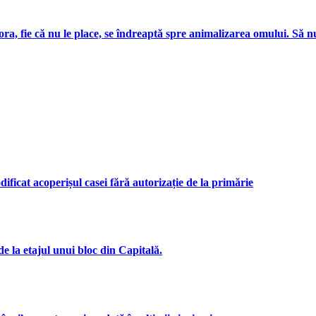
ra, fie că nu le place, se îndreaptă spre animalizarea omului. Să nu
ficat acoperișul casei fără autorizație de la primărie
e la etajul unui bloc din Capitală.