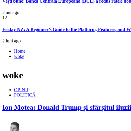
Vești bune! Banca Centrală Europeană (BCE) a redus ratele dobân
2 ani ago
12
Friday NZ: A Beginner’s Guide to the Platform, Features, and W
2 luni ago
Home
woke
woke
OPINII
POLITICĂ
Ion Motea: Donald Trump și sfârșitul iluzii