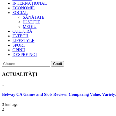
INTERNAȚIONAL
ECONOMIE
SOCIAL
SĂNĂTATE
JUSTIȚIE
MEDIU
CULTURĂ
IT-TECH
LIFESTYLE
SPORT
OPINII
DESPRE NOI
Caută
după:
ACTUALITĂȚI
1
Betway CA Games and Slots Review: Comparing Value, Variety,
3 luni ago
2