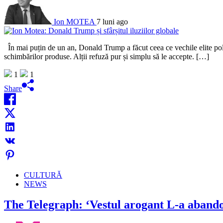
Ion MOTEA
7 luni ago
În mai puțin de un an, Donald Trump a făcut ceea ce vechile elite politi
schimbărilor produse. Alții refuză pur și simplu să le accepte. […]
1
1
Share
CULTURĂ
NEWS
The Telegraph: ‘Vestul arogant L-a abandon