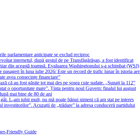
ile parlamentare anticipate se exclud reciproc
evoltat internetul, după gestul de pe Transfăgărășan, a fost identificat
chiar din această toamnă. Evaluarea Washingtonului s-a schimbat (WSJ)
 pasageri în luna iulie 2026/ Este un record de trafic lunar în istoria ae
ate avea consecințe financiare”
ză că au fost găsite tot mai des pe șosea cuie sudate. „Sunați la 112”
atat o oportunitate mare”. Ținta pentru noul Guvern: finalul lui august
 după mai bine de 80 de ani
a gât. L-am iubit mult, nu mă poate bănui nimeni că am stat pe interes
investitorilor”. Acuzații de „trădare” la adresa conducerii partidului
ner-Friendly Guide