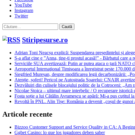
YouTube
Instagram
Twitter
Caută
după:
Stiripesurse.ro
Adrian Toni Neacșu explică: Suspendarea președintelui și aleger
S-a aflat cine e ”Anna, ţine-ţi prostul acasă!” - Bărbatul care a r
Serviciile SUA avertizează: Putin ar putea ataca o țară NATO 
Aeroportul Internaţional Timişoara a înregistrat peste 170.000 de
Siegfried Mureșan, despre modificarea legii decarbonizării: „Po
Atenție, șoferi! Pericol pe Autostrada Soarelui: CNAIR avertizea
Dezvăluiri din culisele blocajului politic de la Cotroceni: „Am r
Nicolae Stoica – ultimul mare interbelic / O recuperare istorică
Fosta soție a lui Cătălin Avramescu se apără: Mi-a pus cuțitul l
Revoltă în PNL. Alin Tișe: România a devenit „coșul de gunoi al 
Articole recente
Bizzoo Customer Support and Service Quality in CA: A Begin
Ggbet Casino: lo que los jugadores deben saber