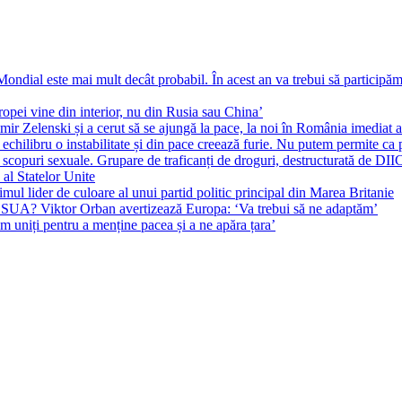
ial este mai mult decât probabil. În acest an va trebui să participăm l
pei vine din interior, nu din Rusia sau China’
r Zelenski și a cerut să se ajungă la pace, la noi în România imediat au 
echilibru o instabilitate și din pace creează furie. Nu putem permite ca 
 scopuri sexuale. Grupare de traficanți de droguri, destructurată de DI
 al Statelor Unite
l lider de culoare al unui partid politic principal din Marea Britanie
l SUA? Viktor Orban avertizează Europa: ‘Va trebui să ne adaptăm’
m uniți pentru a menține pacea și a ne apăra țara’