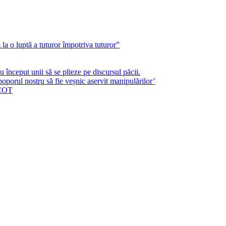
a o luptă a tuturor împotriva tuturor”
început unii să se plieze pe discursul păcii.
poporul nostru să fie veșnic aservit manipulărilor’
ICOT