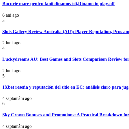
Bucurie mare pentru fanii dinamovisti,Dinamo in play-off
6 ani ago
3
Slots Gallery Review Australia (AU): Player Reputation, Pros a
2 luni ago
4
Luckydreams AU: Best Games and Slots Comparison Review for
2 luni ago
5
1Xbet reseña y reputación del sitio en EC: análisis claro para ju
4 săptămâni ago
6
Sky Crown Bonuses and Promotions: A Practical Breakdown for
4 săptămâni ago