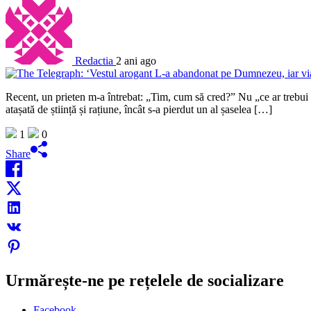
Redactia
2 ani ago
Recent, un prieten m-a întrebat: „Tim, cum să cred?” Nu „ce ar trebui s
atașată de știință și rațiune, încât s-a pierdut un al șaselea […]
1
0
Share
Urmărește-ne pe rețelele de socializare
Facebook