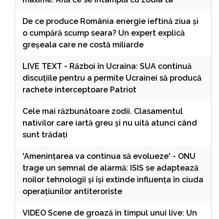
De ce produce România energie ieftină ziua și
o cumpără scump seara? Un expert explică
greșeala care ne costă miliarde
LIVE TEXT - Război în Ucraina: SUA continuă
discuțiile pentru a permite Ucrainei să producă
rachete interceptoare Patriot
Cele mai răzbunătoare zodii. Clasamentul
nativilor care iartă greu și nu uită atunci când
sunt trădați
'Amenințarea va continua să evolueze' - ONU
trage un semnal de alarmă: ISIS se adaptează
noilor tehnologii și își extinde influența în ciuda
operațiunilor antiteroriste
VIDEO Scene de groază în timpul unui live: Un