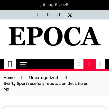
Skip
joi, aug. 6, 2026
to
content
Epoca
Cele mai noi știri online din România
Home
Uncategorized
Swifty Sport reseña y reputación del sitio en
MX