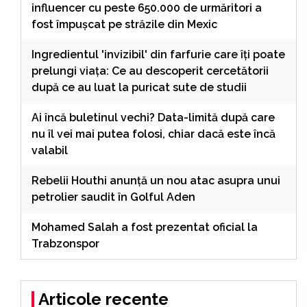
influencer cu peste 650.000 de urmăritori a
fost împușcat pe străzile din Mexic
Ingredientul 'invizibil' din farfurie care îți poate
prelungi viața: Ce au descoperit cercetătorii
după ce au luat la puricat sute de studii
Ai încă buletinul vechi? Data-limită după care
nu îl vei mai putea folosi, chiar dacă este încă
valabil
Rebelii Houthi anunță un nou atac asupra unui
petrolier saudit în Golful Aden
Mohamed Salah a fost prezentat oficial la
Trabzonspor
Articole recente