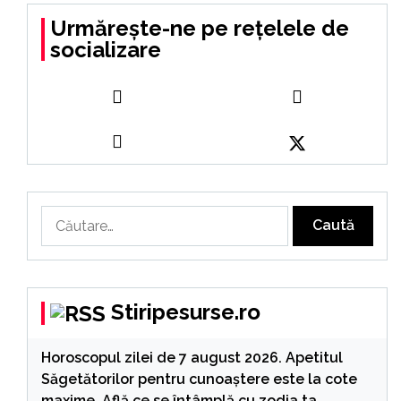
Urmărește-ne pe rețelele de
socializare
Caută
după:
Stiripesurse.ro
Horoscopul zilei de 7 august 2026. Apetitul
Săgetătorilor pentru cunoaștere este la cote
maxime. Află ce se întâmplă cu zodia ta