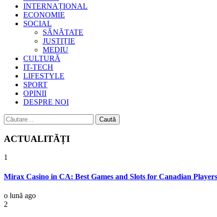
INTERNAȚIONAL
ECONOMIE
SOCIAL
SĂNĂTATE
JUSTIȚIE
MEDIU
CULTURĂ
IT-TECH
LIFESTYLE
SPORT
OPINII
DESPRE NOI
Caută
după:
ACTUALITĂȚI
1
Mirax Casino in CA: Best Games and Slots for Canadian Player
o lună ago
2