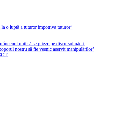
a o luptă a tuturor împotriva tuturor”
început unii să se plieze pe discursul păcii.
poporul nostru să fie veșnic aservit manipulărilor’
ICOT