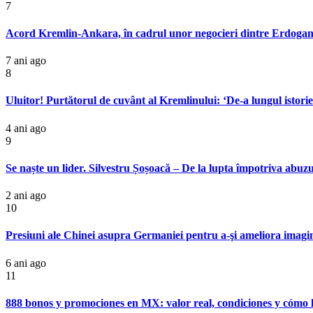
7
Acord Kremlin-Ankara, în cadrul unor negocieri dintre Erdogan și 
7 ani ago
8
Uluitor! Purtătorul de cuvânt al Kremlinului: ‘De-a lungul istorie
4 ani ago
9
Se naște un lider. Silvestru Șoșoacă – De la lupta împotriva abu
2 ani ago
10
Presiuni ale Chinei asupra Germaniei pentru a-şi ameliora imagi
6 ani ago
11
888 bonos y promociones en MX: valor real, condiciones y cómo le