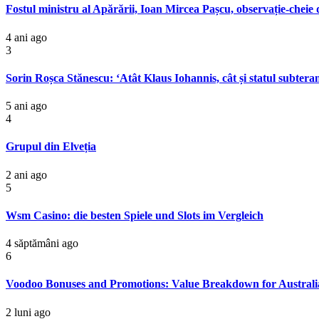
Fostul ministru al Apărării, Ioan Mircea Pașcu, observație-cheie 
4 ani ago
3
Sorin Roșca Stănescu: ‘Atât Klaus Iohannis, cât și statul subtera
5 ani ago
4
Grupul din Elveția
2 ani ago
5
Wsm Casino: die besten Spiele und Slots im Vergleich
4 săptămâni ago
6
Voodoo Bonuses and Promotions: Value Breakdown for Australi
2 luni ago