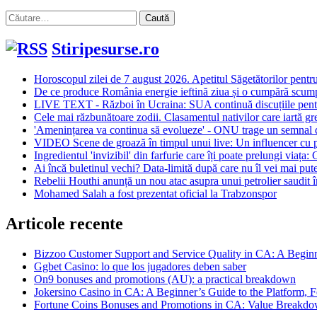
Caută
după:
Stiripesurse.ro
Horoscopul zilei de 7 august 2026. Apetitul Săgetătorilor pentru
De ce produce România energie ieftină ziua și o cumpără scump 
LIVE TEXT - Război în Ucraina: SUA continuă discuțiile pentru
Cele mai răzbunătoare zodii. Clasamentul nativilor care iartă gre
'Amenințarea va continua să evolueze' - ONU trage un semnal de a
VIDEO Scene de groază în timpul unui live: Un influencer cu pe
Ingredientul 'invizibil' din farfurie care îți poate prelungi viața:
Ai încă buletinul vechi? Data-limită după care nu îl vei mai putea
Rebelii Houthi anunță un nou atac asupra unui petrolier saudit
Mohamed Salah a fost prezentat oficial la Trabzonspor
Articole recente
Bizzoo Customer Support and Service Quality in CA: A Begin
Ggbet Casino: lo que los jugadores deben saber
On9 bonuses and promotions (AU): a practical breakdown
Jokersino Casino in CA: A Beginner’s Guide to the Platform, F
Fortune Coins Bonuses and Promotions in CA: Value Breakdow