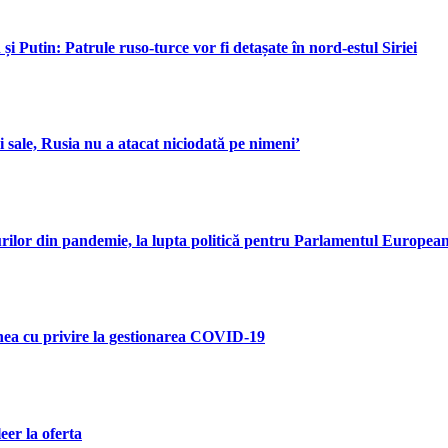
Putin: Patrule ruso-turce vor fi detașate în nord-estul Siriei
i sale, Rusia nu a atacat niciodată pe nimeni’
zurilor din pandemie, la lupta politică pentru Parlamentul Europea
nea cu privire la gestionarea COVID-19
er la oferta