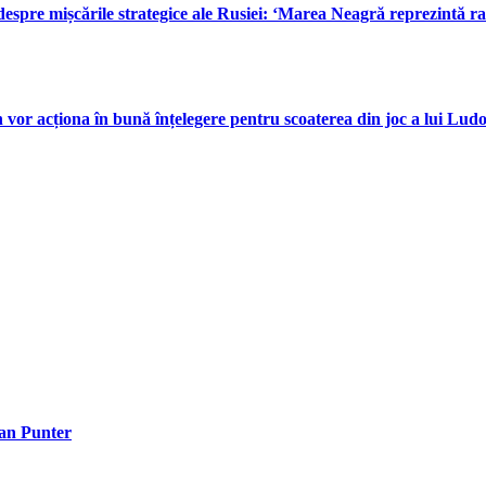
despre mișcările strategice ale Rusiei: ‘Marea Neagră reprezintă ra
n vor acționa în bună înțelegere pentru scoaterea din joc a lui Lud
an Punter