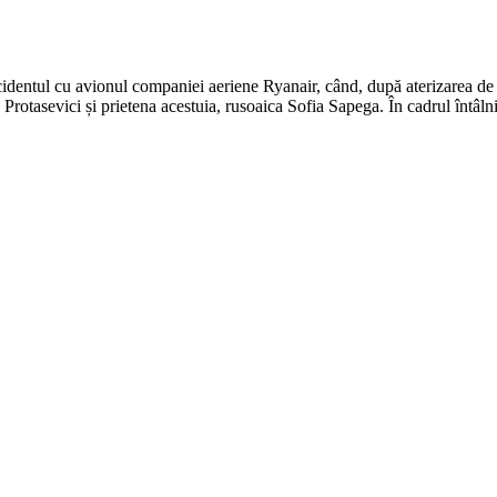
cidentul cu avionul companiei aeriene Ryanair, când, după aterizarea de 
otasevici și prietena acestuia, rusoaica Sofia Sapega. În cadrul întâln