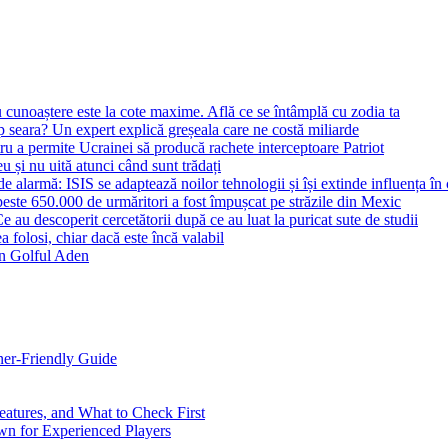
 cunoaștere este la cote maxime. Află ce se întâmplă cu zodia ta
seara? Un expert explică greșeala care ne costă miliarde
 a permite Ucrainei să producă rachete interceptoare Patriot
u și nu uită atunci când sunt trădați
larmă: ISIS se adaptează noilor tehnologii și își extinde influența în c
ste 650.000 de urmăritori a fost împușcat pe străzile din Mexic
 Ce au descoperit cercetătorii după ce au luat la puricat sute de studii
 folosi, chiar dacă este încă valabil
 în Golful Aden
ner-Friendly Guide
eatures, and What to Check First
n for Experienced Players