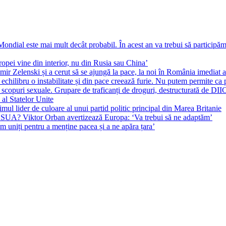
ial este mai mult decât probabil. În acest an va trebui să participăm l
pei vine din interior, nu din Rusia sau China’
r Zelenski și a cerut să se ajungă la pace, la noi în România imediat au 
echilibru o instabilitate și din pace creează furie. Nu putem permite ca 
 scopuri sexuale. Grupare de traficanți de droguri, destructurată de DI
 al Statelor Unite
l lider de culoare al unui partid politic principal din Marea Britanie
l SUA? Viktor Orban avertizează Europa: ‘Va trebui să ne adaptăm’
m uniți pentru a menține pacea și a ne apăra țara’