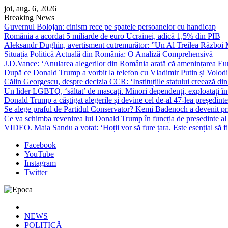
Skip
joi, aug. 6, 2026
to
Breaking News
content
Guvernul Bolojan: cinism rece pe spatele persoanelor cu handicap
România a acordat 5 miliarde de euro Ucrainei, adică 1,5% din PIB
Aleksandr Dughin, avertisment cutremurător: ”Un Al Treilea Război Mond
Situația Politică Actuală din România: O Analiză Comprehensivă
J.D.Vance: ‘Anularea alegerilor din România arată că amenințarea Euro
După ce Donald Trump a vorbit la telefon cu Vladimir Putin și Volodimi
Călin Georgescu, despre decizia CCR: ‘Instituțiile statului creează din 
Un lider LGBTQ, ‘săltat’ de mascați. Minori dependenți, exploatați în
Donald Trump a câștigat alegerile și devine cel de-al 47-lea președinte
Se alege praful de Partidul Conservator? Kemi Badenoch a devenit primu
Ce va schimba revenirea lui Donald Trump în funcția de președinte a
VIDEO. Maia Sandu a votat: ‘Hoții vor să fure țara. Este esențial să fi
Facebook
YouTube
Instagram
Twitter
Epoca
Cele mai noi știri online din România
NEWS
POLITICĂ