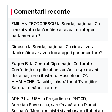
Comentarii recente
EMILIAN TEODORESCU
la
Sondaj național. Cu
cine ai vota dacă mâine ar avea loc alegeri
parlamentare?
Dinescu
la
Sondaj național. Cu cine ai vota
dacă mâine ar avea loc alegeri parlamentare?
Eugen B.
la
Centrul Diplomației Culturale –
Conferință cu prilejul aniversării a 140 de ani
de la nașterea ilustrului Muscelean ION
MIHALACHE, Dascăl și păstrător al Tradițiilor
Satului românesc etern
ARHIP LULUSA
la
Președintele PNȚCD,
Aurelian Pavelescu, sare în apărarea Dianei
Șoșoacă: ‘Media, miniștri și ambasada Italiei au