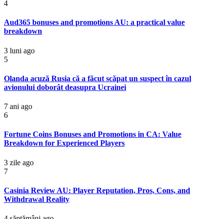
4
Aud365 bonuses and promotions AU: a practical value
breakdown
3 luni ago
5
Olanda acuză Rusia că a făcut scăpat un suspect în cazul
avionului doborât deasupra Ucrainei
7 ani ago
6
Fortune Coins Bonuses and Promotions in CA: Value
Breakdown for Experienced Players
3 zile ago
7
Casinia Review AU: Player Reputation, Pros, Cons, and
Withdrawal Reality
4 săptămâni ago