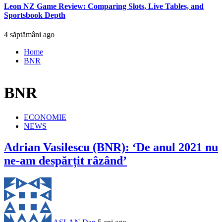
Leon NZ Game Review: Comparing Slots, Live Tables, and
Sportsbook Depth
4 săptămâni ago
Home
BNR
BNR
ECONOMIE
NEWS
Adrian Vasilescu (BNR): ‘De anul 2021 nu
ne-am despărțit râzând’