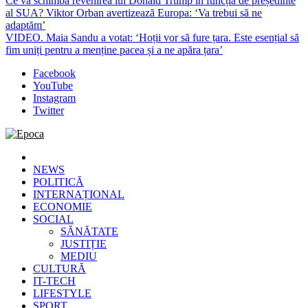
Ce va schimba revenirea lui Donald Trump în funcția de președinte
al SUA? Viktor Orban avertizează Europa: ‘Va trebui să ne
adaptăm’
VIDEO. Maia Sandu a votat: ‘Hoții vor să fure țara. Este esențial să
fim uniți pentru a menține pacea și a ne apăra țara’
Facebook
YouTube
Instagram
Twitter
Epoca
Cele mai noi știri online din România
NEWS
POLITICĂ
INTERNAȚIONAL
ECONOMIE
SOCIAL
SĂNĂTATE
JUSTIȚIE
MEDIU
CULTURĂ
IT-TECH
LIFESTYLE
SPORT