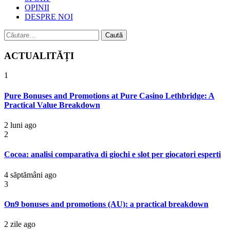
OPINII
DESPRE NOI
Caută
după:
ACTUALITĂȚI
1
Pure Bonuses and Promotions at Pure Casino Lethbridge: A
Practical Value Breakdown
2 luni ago
2
Cocoa: analisi comparativa di giochi e slot per giocatori esperti
4 săptămâni ago
3
On9 bonuses and promotions (AU): a practical breakdown
2 zile ago