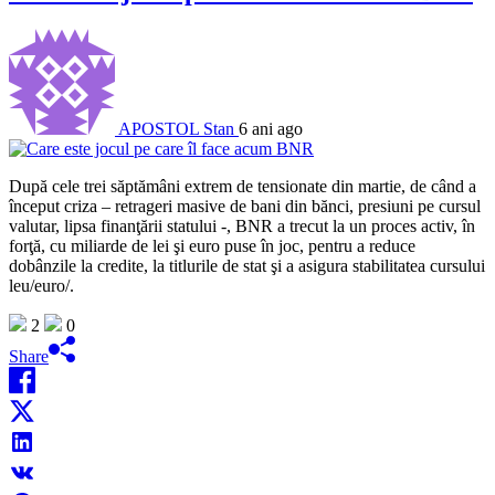
APOSTOL Stan
6 ani ago
După cele trei săptămâni extrem de tensionate din martie, de când a
început criza – retrageri masive de bani din bănci, presiuni pe cursul
valutar, lipsa finanţării statului -, BNR a trecut la un proces activ, în
forţă, cu miliarde de lei şi euro puse în joc, pentru a reduce
dobânzile la credite, la titlurile de stat şi a asigura stabilitatea cursului
leu/euro/.
2
0
Share