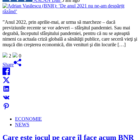
ASLAN Dan
5 ani ago
”Anul 2022, prin aprilie-mai, ar urma să marcheze – dacă
previziunile recente se vor adeveri – sfârşitul pandemiei. Sau mai
degrabă, începutul sfârşitului pandemiei, pentru că nu se aşteaptă
nimeni ca actuala criză globală a sănătăţii publice, care seceră vieţi şi
muşcă din creşterea economică, din venituri şi din locurile […]
2
0
Share
ECONOMIE
NEWS
Care este jocul pe care îl face acum BNR