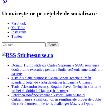
Urmărește-ne pe rețelele de socializare
Facebook
YouTube
Instagram
Twitter
Caută
după:
Stiripesurse.ro
Donald Trump sfidează Curtea Supremă a SUA: semnează
două ordine executive pentru a limita cetățenia americană prin
naștere
'Este o situație rușinoasă': Maia Sandu, reacție dură în
scandalul legat de vizita delegației talibane la Chișinău
Tenis: Alexandru Jecan şi Bogdan Pavel, învinşi în sferturile
probei de dublu la Hagen (challenger)
Perechea româno-israeliană Victor Cornea/Daniel
Cukiermann s-a calificat, joi, în semifinalele probei de dublu
din cadrul turneului de tenis challenger Mazovia Open,