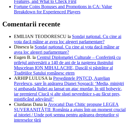
Features, and What to Check First
Fortune Coins Bonuses and Promotions in CA: Value
Breakdown for Experienced Players
Comentarii recente
EMILIAN TEODORESCU
la
Sondaj național. Cu cine ai
vota dacă mâine ar avea loc alegeri parlamentare?
Dinescu
la
Sondaj național. Cu cine ai vota dacă mâine ar
avea loc alegeri parlamentare?
Eugen B.
la
Centrul Diplomației Culturale – Conferință cu
prilejul aniversării a 140 de ani de la nașterea ilustrului
Muscelean ION MIHALACHE, Dascăl și păstrător al
Tradițiilor Satului românesc etern
ARHIP LULUSA
la
Președintele PNȚCD, Aurelian
Pavelescu, sare în apărarea Dianei Șoșoacă: ‘Media, miniștri
și ambasada Italiei au lansat un atac murdar, în stil bolșevic,
iar premierul Ciucă și alte slugi nevrednice s-au făcut preș,
mistificând adevărul!’
Ciurdaras Dana
la
Avocatul Dan Chitic propune LEGEA
SUVERANITĂȚII: România a ajuns într-un moment crucial
al istoriei / Unde poți semna pentru apărarea drepturilor și
intereselor țării