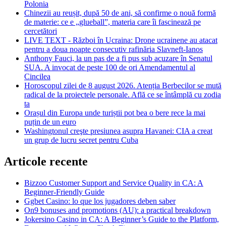
Polonia
Chinezii au reușit, după 50 de ani, să confirme o nouă formă
de materie: ce e „glueball”, materia care îi fascinează pe
cercetători
LIVE TEXT - Război în Ucraina: Drone ucrainene au atacat
pentru a doua noapte consecutiv rafinăria Slavneft-Ianos
Anthony Fauci, la un pas de a fi pus sub acuzare în Senatul
SUA. A invocat de peste 100 de ori Amendamentul al
Cincilea
Horoscopul zilei de 8 august 2026. Atenția Berbecilor se mută
radical de la proiectele personale. Află ce se întâmplă cu zodia
ta
Orașul din Europa unde turiștii pot bea o bere rece la mai
puțin de un euro
Washingtonul creşte presiunea asupra Havanei: CIA a creat
un grup de lucru secret pentru Cuba
Articole recente
Bizzoo Customer Support and Service Quality in CA: A
Beginner-Friendly Guide
Ggbet Casino: lo que los jugadores deben saber
On9 bonuses and promotions (AU): a practical breakdown
Jokersino Casino in CA: A Beginner’s Guide to the Platform,