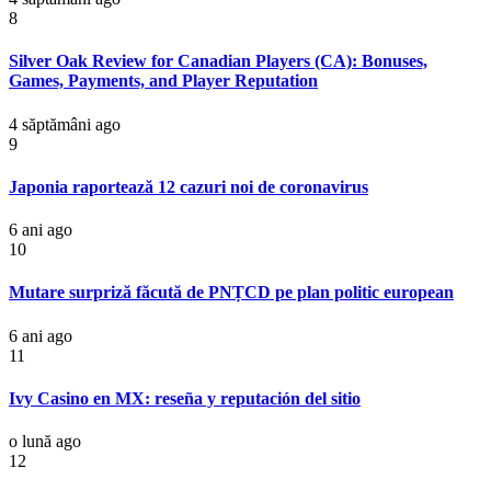
8
Silver Oak Review for Canadian Players (CA): Bonuses,
Games, Payments, and Player Reputation
4 săptămâni ago
9
Japonia raportează 12 cazuri noi de coronavirus
6 ani ago
10
Mutare surpriză făcută de PNȚCD pe plan politic european
6 ani ago
11
Ivy Casino en MX: reseña y reputación del sitio
o lună ago
12