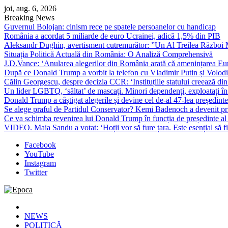
Skip
joi, aug. 6, 2026
to
Breaking News
content
Guvernul Bolojan: cinism rece pe spatele persoanelor cu handicap
România a acordat 5 miliarde de euro Ucrainei, adică 1,5% din PIB
Aleksandr Dughin, avertisment cutremurător: ”Un Al Treilea Război Mond
Situația Politică Actuală din România: O Analiză Comprehensivă
J.D.Vance: ‘Anularea alegerilor din România arată că amenințarea Euro
După ce Donald Trump a vorbit la telefon cu Vladimir Putin și Volodimi
Călin Georgescu, despre decizia CCR: ‘Instituțiile statului creează din 
Un lider LGBTQ, ‘săltat’ de mascați. Minori dependenți, exploatați în
Donald Trump a câștigat alegerile și devine cel de-al 47-lea președinte
Se alege praful de Partidul Conservator? Kemi Badenoch a devenit primu
Ce va schimba revenirea lui Donald Trump în funcția de președinte a
VIDEO. Maia Sandu a votat: ‘Hoții vor să fure țara. Este esențial să fi
Facebook
YouTube
Instagram
Twitter
Epoca
Cele mai noi știri online din România
NEWS
POLITICĂ