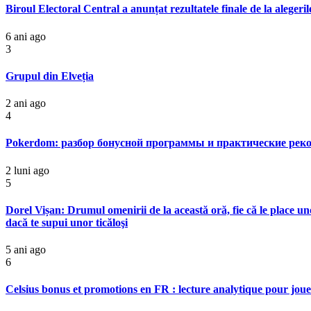
Biroul Electoral Central a anunțat rezultatele finale de la aleger
6 ani ago
3
Grupul din Elveția
2 ani ago
4
Pokerdom: разбор бонусной программы и практические реко
2 luni ago
5
Dorel Vișan: Drumul omenirii de la această oră, fie că le place uno
dacă te supui unor ticăloşi
5 ani ago
6
Celsius bonus et promotions en FR : lecture analytique pour jou