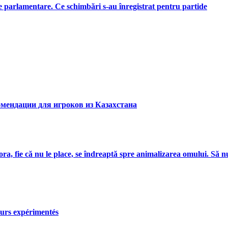
ile parlamentare. Ce schimbări s-au înregistrat pentru partide
мендации для игроков из Казахстана
ra, fie că nu le place, se îndreaptă spre animalizarea omului. Să nu
eurs expérimentés