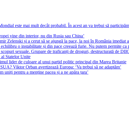
ial este mai mult decât probabil. În acest an va trebui să participăm l
pei vine din interior, nu din Rusia sau China’
r Zelenski și a cerut să se ajungă la pace, la noi în România imediat au 
echilibru o instabilitate și din pace creează furie. Nu putem permite ca 
 scopuri sexuale. Grupare de traficanți de droguri, destructurată de DI
 al Statelor Unite
l lider de culoare al unui partid politic principal din Marea Britanie
l SUA? Viktor Orban avertizează Europa: ‘Va trebui să ne adaptăm’
m uniți pentru a menține pacea și a ne apăra țara’