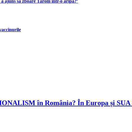
 a ajuns să zboare Tarom într-o aripă?’
vaccinurile
IONALISM în România? În Europa și SUA înf