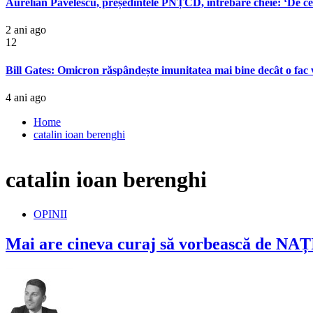
Aurelian Pavelescu, președintele PNȚCD, întrebare cheie: ‘De ce
2 ani ago
12
Bill Gates: Omicron răspândește imunitatea mai bine decât o fac 
4 ani ago
Home
catalin ioan berenghi
catalin ioan berenghi
OPINII
Mai are cineva curaj să vorbească de NAȚ