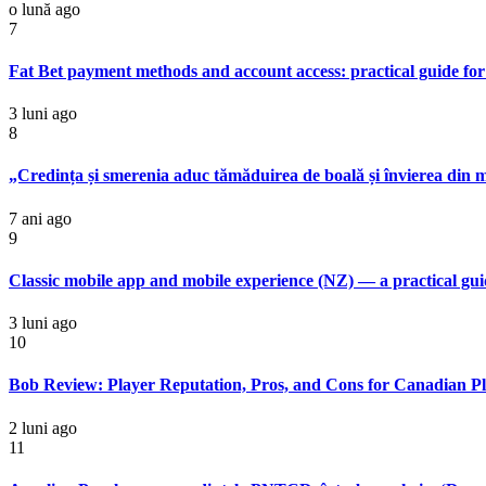
o lună ago
7
Fat Bet payment methods and account access: practical guide for
3 luni ago
8
„Credința și smerenia aduc tămăduirea de boală și învierea din m
7 ani ago
9
Classic mobile app and mobile experience (NZ) — a practical gu
3 luni ago
10
Bob Review: Player Reputation, Pros, and Cons for Canadian Pl
2 luni ago
11