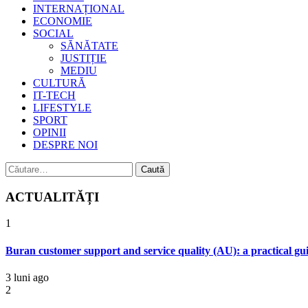
INTERNAȚIONAL
ECONOMIE
SOCIAL
SĂNĂTATE
JUSTIȚIE
MEDIU
CULTURĂ
IT-TECH
LIFESTYLE
SPORT
OPINII
DESPRE NOI
Caută
după:
ACTUALITĂȚI
1
Buran customer support and service quality (AU): a practical gui
3 luni ago
2