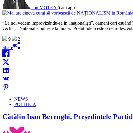
Ion MOTEA
6 ani ago
”La noi vedem improvizându-se în „naţionalişti”, oameni cari eşuând în 
vechi”. Naţionalismul este la modă. Pretutindeni este o recrudescență
9
2
Share
NEWS
POLITICĂ
Cătălin Ioan Berenghi, Președintele Partid