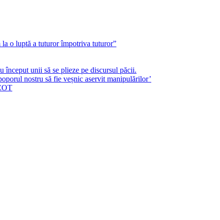
a o luptă a tuturor împotriva tuturor”
început unii să se plieze pe discursul păcii.
poporul nostru să fie veșnic aservit manipulărilor’
ICOT