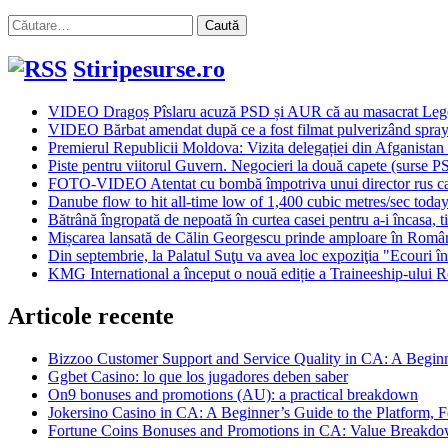
Caută
după:
Stiripesurse.ro
VIDEO Dragoș Pîslaru acuză PSD și AUR că au masacrat Legea d
VIDEO Bărbat amendat după ce a fost filmat pulverizând spray s
Premierul Republicii Moldova: Vizita delegației din Afganistan e
Piste pentru viitorul Guvern. Negocieri la două capete (surse P
FOTO-VIDEO Atentat cu bombă împotriva unui director rus care c
Danube flow to hit all-time low of 1,400 cubic metres/sec toda
Bătrână îngropată de nepoată în curtea casei pentru a-i încasa, tim
Mișcarea lansată de Călin Georgescu prinde amploare în Români
Din septembrie, la Palatul Suţu va avea loc expoziţia "Ecouri 
KMG International a început o nouă ediție a Traineeship-ului 
Articole recente
Bizzoo Customer Support and Service Quality in CA: A Begin
Ggbet Casino: lo que los jugadores deben saber
On9 bonuses and promotions (AU): a practical breakdown
Jokersino Casino in CA: A Beginner’s Guide to the Platform, F
Fortune Coins Bonuses and Promotions in CA: Value Breakdow