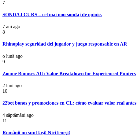
7
SONDAJ CURS – cel mai nou sondaj de opinie.
7 ani ago
8
Rhinoplay seguridad del jugador y juego responsable en AR
o lună ago
9
Zoome Bonuses AU: Value Breakdown for Experienced Punters
2 luni ago
10
22bet bonos y promociones en CL: cómo evaluar valor real antes
4 săptămâni ago
11
Românii nu sunt laşi! Nici leneşi!