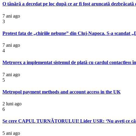
O tânără a decedat pe loc după ce ar fi fost aruncată dezbrăcată d
7 ani ago
3
Protest fata de „chiriile nebune” din Cluj-Napoca. S-a scandat 
7 ani ago
4
Metrorex a implementat sistemul de plată cu cardul contactless în
7 ani ago
5
Metropol payment methods and account access in the UK
2 luni ago
6
Se cere CAPUL TURNĂTORULUI! Lider USR: ‘Nu aveți ce căut
5 ani ago