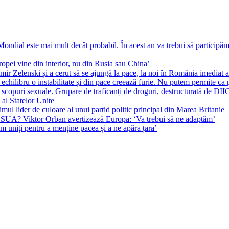
ial este mai mult decât probabil. În acest an va trebui să participăm l
pei vine din interior, nu din Rusia sau China’
r Zelenski și a cerut să se ajungă la pace, la noi în România imediat au 
echilibru o instabilitate și din pace creează furie. Nu putem permite ca 
 scopuri sexuale. Grupare de traficanți de droguri, destructurată de DI
 al Statelor Unite
l lider de culoare al unui partid politic principal din Marea Britanie
l SUA? Viktor Orban avertizează Europa: ‘Va trebui să ne adaptăm’
m uniți pentru a menține pacea și a ne apăra țara’