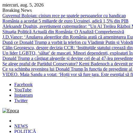
Skip
miercuri, aug. 5, 2026
to
Breaking News
content
Guvernul Bolojan: cinism rece pe spatele persoanelor cu handicap
România a acordat 5 miliarde de euro Ucrainei, adică 1,5% din PIB
Aleksandr Dughin, avertisment cutremurător: ”Un Al Treilea Război Mond
Situația Politică Actuală din România: O Analiză Comprehensivă
J.D.Vance: ‘Anularea alegerilor din România arată că amenințarea Euro
După ce Donald Trump a vorbit la telefon cu Vladimir Putin și Volodimi
Călin Georgescu, despre decizia CCR: ‘Instituțiile statului creează din 
Un lider LGBTQ, ‘săltat’ de mascați. Minori dependenți, exploatați în
Donald Trump a câștigat alegerile și devine cel de-al 47-lea președinte
Se alege praful de Partidul Conservator? Kemi Badenoch a devenit primu
Ce va schimba revenirea lui Donald Trump în funcția de președinte a
VIDEO. Maia Sandu a votat: ‘Hoții vor să fure țara. Este esențial să fi
Facebook
YouTube
Instagram
Twitter
Epoca
Cele mai noi știri online din România
NEWS
POLITICĂ