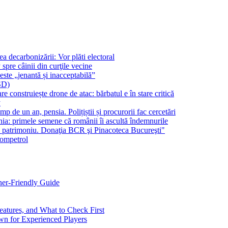
ecarbonizării: Vor plăti electoral
pre câinii din curţile vecine
ste „jenantă și inacceptabilă”
SD)
onstruiește drone de atac: bărbatul e în stare critică
y
p de un an, pensia. Polițiștii și procurorii fac cercetări
a: primele semene că românii îi ascultă îndemnurile
în patrimoniu. Donaţia BCR şi Pinacoteca Bucureşti"
Rompetrol
ner-Friendly Guide
eatures, and What to Check First
n for Experienced Players