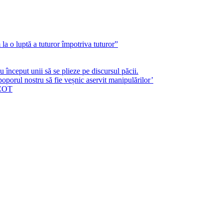
a o luptă a tuturor împotriva tuturor”
început unii să se plieze pe discursul păcii.
poporul nostru să fie veșnic aservit manipulărilor’
ICOT