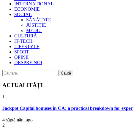
INTERNAȚIONAL
ECONOMIE
SOCIAL
SĂNĂTATE
JUSTIȚIE
MEDIU
CULTURĂ
IT-TECH
LIFESTYLE
SPORT
OPINII
DESPRE NOI
Caută
după:
ACTUALITĂȚI
1
Jackpot Capital bonuses in CA: a practical breakdown for exper
4 săptămâni ago
2