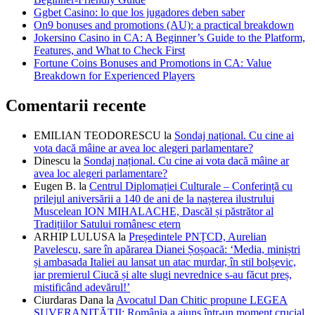
Ggbet Casino: lo que los jugadores deben saber
On9 bonuses and promotions (AU): a practical breakdown
Jokersino Casino in CA: A Beginner’s Guide to the Platform,
Features, and What to Check First
Fortune Coins Bonuses and Promotions in CA: Value
Breakdown for Experienced Players
Comentarii recente
EMILIAN TEODORESCU
la
Sondaj național. Cu cine ai
vota dacă mâine ar avea loc alegeri parlamentare?
Dinescu
la
Sondaj național. Cu cine ai vota dacă mâine ar
avea loc alegeri parlamentare?
Eugen B.
la
Centrul Diplomației Culturale – Conferință cu
prilejul aniversării a 140 de ani de la nașterea ilustrului
Muscelean ION MIHALACHE, Dascăl și păstrător al
Tradițiilor Satului românesc etern
ARHIP LULUSA
la
Președintele PNȚCD, Aurelian
Pavelescu, sare în apărarea Dianei Șoșoacă: ‘Media, miniștri
și ambasada Italiei au lansat un atac murdar, în stil bolșevic,
iar premierul Ciucă și alte slugi nevrednice s-au făcut preș,
mistificând adevărul!’
Ciurdaras Dana
la
Avocatul Dan Chitic propune LEGEA
SUVERANITĂȚII: România a ajuns într-un moment crucial