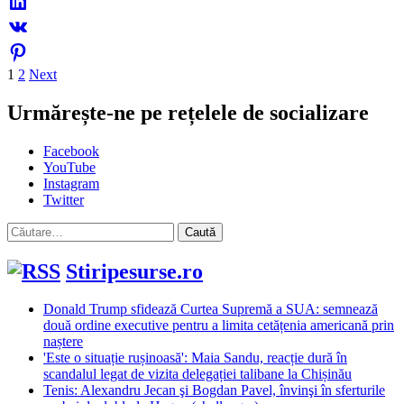
Paginație
1
2
Next
articole
Urmărește-ne pe rețelele de socializare
Facebook
YouTube
Instagram
Twitter
Caută
după:
Stiripesurse.ro
Donald Trump sfidează Curtea Supremă a SUA: semnează
două ordine executive pentru a limita cetățenia americană prin
naștere
'Este o situație rușinoasă': Maia Sandu, reacție dură în
scandalul legat de vizita delegației talibane la Chișinău
Tenis: Alexandru Jecan şi Bogdan Pavel, învinşi în sferturile