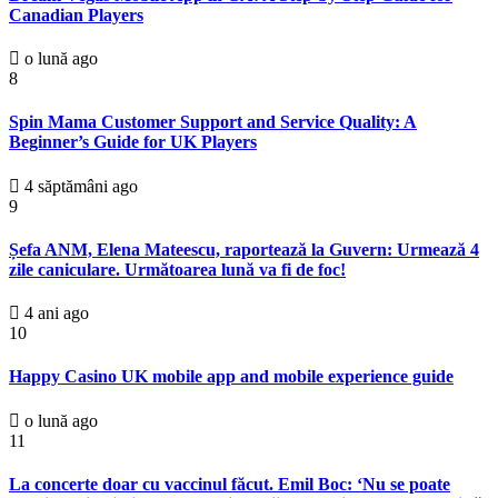
Canadian Players
o lună ago
8
Spin Mama Customer Support and Service Quality: A
Beginner’s Guide for UK Players
4 săptămâni ago
9
Șefa ANM, Elena Mateescu, raportează la Guvern: Urmează 4
zile caniculare. Următoarea lună va fi de foc!
4 ani ago
10
Happy Casino UK mobile app and mobile experience guide
o lună ago
11
La concerte doar cu vaccinul făcut. Emil Boc: ‘Nu se poate