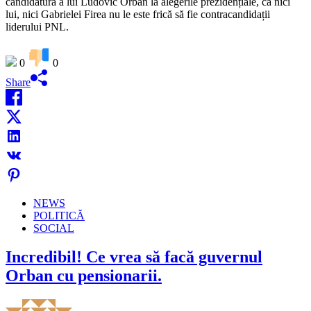
candidatură a lui Ludovic Orban la alegerile prezidențiale, că nici
lui, nici Gabrielei Firea nu le este frică să fie contracandidații
liderului PNL.
0
0
Share
NEWS
POLITICĂ
SOCIAL
Incredibil! Ce vrea să facă guvernul
Orban cu pensionarii.