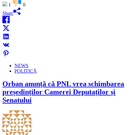
1
0
Share
NEWS
POLITICĂ
Orban anunță că PNL vrea schimbarea
președinților Camerei Deputaților și
Senatului