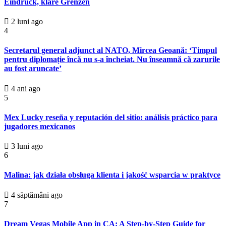
Eindruck, klare Grenzen
2 luni ago
4
Secretarul general adjunct al NATO, Mircea Geoană: ‘Timpul
pentru diplomație încă nu s-a încheiat. Nu înseamnă că zarurile
au fost aruncate’
4 ani ago
5
Mex Lucky reseña y reputación del sitio: análisis práctico para
jugadores mexicanos
3 luni ago
6
Malina: jak działa obsługa klienta i jakość wsparcia w praktyce
4 săptămâni ago
7
Dream Vegas Mobile App in CA: A Step-by-Step Guide for