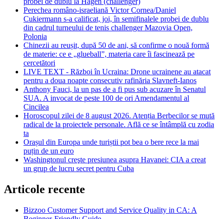
probei de dublu la Hagen (challenger)
Perechea româno-israeliană Victor Cornea/Daniel
Cukiermann s-a calificat, joi, în semifinalele probei de dublu
din cadrul turneului de tenis challenger Mazovia Open,
Polonia
Chinezii au reușit, după 50 de ani, să confirme o nouă formă
de materie: ce e „glueball”, materia care îi fascinează pe
cercetători
LIVE TEXT - Război în Ucraina: Drone ucrainene au atacat
pentru a doua noapte consecutiv rafinăria Slavneft-Ianos
Anthony Fauci, la un pas de a fi pus sub acuzare în Senatul
SUA. A invocat de peste 100 de ori Amendamentul al
Cincilea
Horoscopul zilei de 8 august 2026. Atenția Berbecilor se mută
radical de la proiectele personale. Află ce se întâmplă cu zodia
ta
Orașul din Europa unde turiștii pot bea o bere rece la mai
puțin de un euro
Washingtonul creşte presiunea asupra Havanei: CIA a creat
un grup de lucru secret pentru Cuba
Articole recente
Bizzoo Customer Support and Service Quality in CA: A
Beginner-Friendly Guide