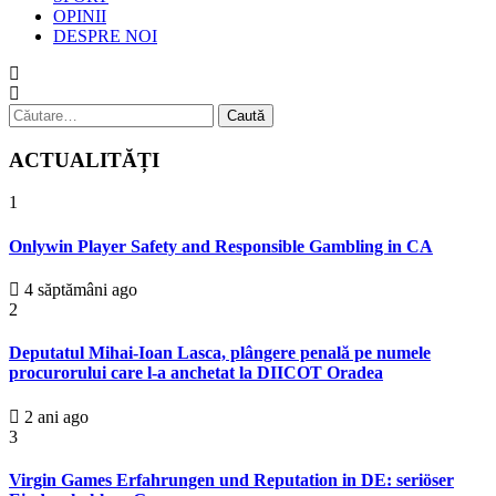
OPINII
DESPRE NOI
Caută
după:
ACTUALITĂȚI
1
Onlywin Player Safety and Responsible Gambling in CA
4 săptămâni ago
2
Deputatul Mihai-Ioan Lasca, plângere penală pe numele
procurorului care l-a anchetat la DIICOT Oradea
2 ani ago
3
Virgin Games Erfahrungen und Reputation in DE: seriöser