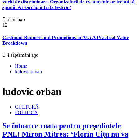
vorbi de discriminare. Organizatorii de evenimente ar trebui să
spună: Ai vaccin, intri la festival’
5 ani ago
12
Cashman Bonuses and Promotions in AU: A Practical Value
Breakdown
4 săptămâni ago
Home
ludovic orban
ludovic orban
CULTURĂ
POLITICĂ
Se întoarce roata pentru președintele
PNL! Miron Mitrea: ‘Florin Cîțu nu va