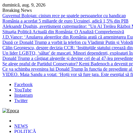
Skip
duminică, aug. 9, 2026
to
Breaking News
content
Guvernul Bolojan: cinism rece pe spatele persoanelor cu handicap
România a acordat 5 miliarde de euro Ucrainei, adică 1,5% din PIB
Aleksandr Dughin, avertisment cutremurător: ”Un Al Treilea Război Mond
Situația Politică Actuală din România: O Analiză Comprehensivă
J.D.Vance: ‘Anularea alegerilor din România arată că amenințarea Euro
După ce Donald Trump a vorbit la telefon cu Vladimir Putin și Volodimi
Călin Georgescu, despre decizia CCR: ‘Instituțiile statului creează din 
Un lider LGBTQ, ‘săltat’ de mascați. Minori dependenți, exploatați în
Donald Trump a câștigat alegerile și devine cel de-al 47-lea președinte
Se alege praful de Partidul Conservator? Kemi Badenoch a devenit primu
Ce va schimba revenirea lui Donald Trump în funcția de președinte a
VIDEO. Maia Sandu a votat: ‘Hoții vor să fure țara. Este esențial să fi
Facebook
YouTube
Instagram
Twitter
Epoca
Cele mai noi știri online din România
NEWS
POLITICĂ