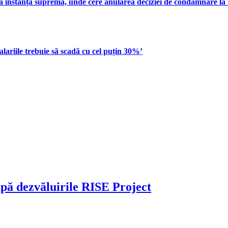
la instanța supremă, unde cere anularea deciziei de condamnare la 
ariile trebuie să scadă cu cel puțin 30%’
pă dezvăluirile RISE Project