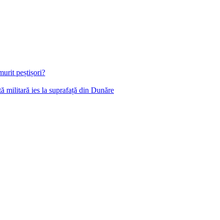
urit peștișori?
 militară ies la suprafață din Dunăre