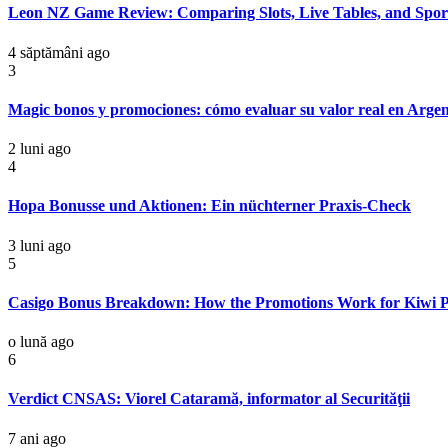
Leon NZ Game Review: Comparing Slots, Live Tables, and Spo
4 săptămâni ago
3
Magic bonos y promociones: cómo evaluar su valor real en Argen
2 luni ago
4
Hopa Bonusse und Aktionen: Ein nüchterner Praxis-Check
3 luni ago
5
Casigo Bonus Breakdown: How the Promotions Work for Kiwi P
o lună ago
6
Verdict CNSAS: Viorel Cataramă, informator al Securităţii
7 ani ago