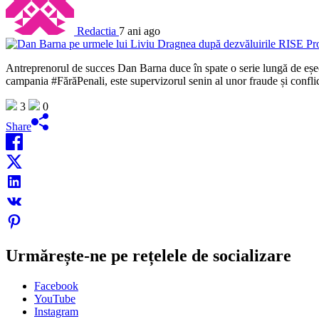
Redactia
7 ani ago
Antreprenorul de succes Dan Barna duce în spate o serie lungă de eșecur
campania #FărăPenali, este supervizorul senin al unor fraude și confl
3
0
Share
Urmărește-ne pe rețelele de socializare
Facebook
YouTube
Instagram