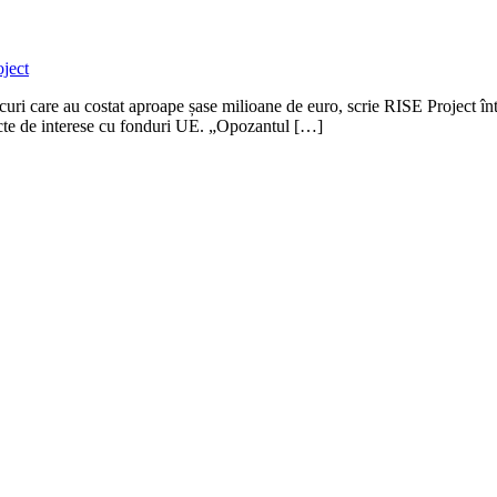
i care au costat aproape șase milioane de euro, scrie RISE Project într-
icte de interese cu fonduri UE. „Opozantul […]