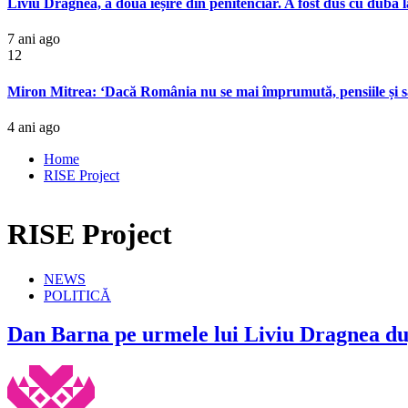
Liviu Dragnea, a doua ieșire din penitenciar. A fost dus cu duba 
7 ani ago
12
Miron Mitrea: ‘Dacă România nu se mai împrumută, pensiile și sal
4 ani ago
Home
RISE Project
RISE Project
NEWS
POLITICĂ
Dan Barna pe urmele lui Liviu Dragnea du