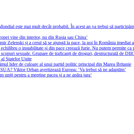
ial este mai mult decât probabil. În acest an va trebui să participăm l
pei vine din interior, nu din Rusia sau China’
r Zelenski și a cerut să se ajungă la pace, la noi în România imediat au 
echilibru o instabilitate și din pace creează furie. Nu putem permite ca 
 scopuri sexuale. Grupare de traficanți de droguri, destructurată de DI
 al Statelor Unite
l lider de culoare al unui partid politic principal din Marea Britanie
l SUA? Viktor Orban avertizează Europa: ‘Va trebui să ne adaptăm’
m uniți pentru a menține pacea și a ne apăra țara’