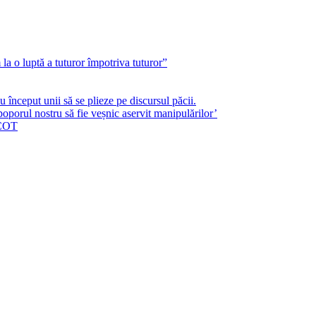
a o luptă a tuturor împotriva tuturor”
început unii să se plieze pe discursul păcii.
poporul nostru să fie veșnic aservit manipulărilor’
ICOT