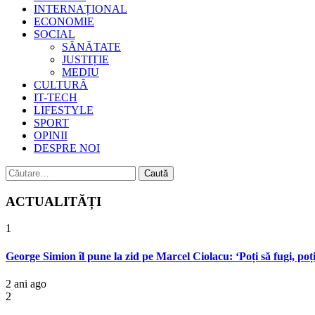
INTERNAȚIONAL
ECONOMIE
SOCIAL
SĂNĂTATE
JUSTIȚIE
MEDIU
CULTURĂ
IT-TECH
LIFESTYLE
SPORT
OPINII
DESPRE NOI
Caută
după:
ACTUALITĂȚI
1
George Simion îl pune la zid pe Marcel Ciolacu: ‘Poți să fugi, poț
2 ani ago
2