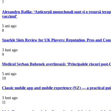
7
Alexandru Rafila: ‘Anticorpii monoclonali sunt și o resursă terap
vaccinul’
5 ani ago
8
Sparkle Slots Review for UK Players: Reputation, Pros and Con
3 luni ago
9
Medicul Șerban Bubenek avertizează: ‘Principalele riscuri post-Co
5 ani ago
10
Classic mobile app and mobile experience (NZ) — a practical gu
3 luni ago
11