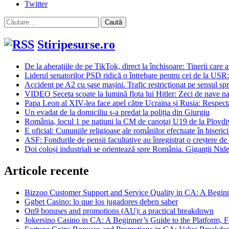
Twitter
Caută
după:
Stiripesurse.ro
De la aberațiile de pe TikTok, direct la închisoare: Tinerii care 
Liderul senatorilor PSD ridică o întrebare pentru cei de la USR
Accident pe A2 cu șase mașini. Trafic restricţionat pe sensul sp
VIDEO Seceta scoate la lumină flota lui Hitler: Zeci de nave na
Papa Leon al XIV-lea face apel către Ucraina și Rusia: Respectați
Un evadat de la domiciliu s-a predat la poliția din Giurgiu
România, locul 1 pe naţiuni la CM de canotaj U19 de la Plovdiv
E oficial: Cununiile religioase ale românilor efectuate în biserici
ASF: Fondurile de pensii facultative au înregistrat o creștere de 
Doi coloși industriali se orientează spre România. Giganții Nide
Articole recente
Bizzoo Customer Support and Service Quality in CA: A Begin
Ggbet Casino: lo que los jugadores deben saber
On9 bonuses and promotions (AU): a practical breakdown
Jokersino Casino in CA: A Beginner’s Guide to the Platform, F