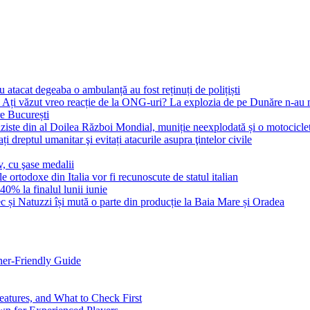
au atacat degeaba o ambulanță au fost reținuți de polițiști
: Ați văzut vreo reacție de la ONG-uri? La explozia de pe Dunăre n-au m
re București
ziste din al Doilea Război Mondial, muniție neexplodată și o motocicletă
 dreptul umanitar şi evitați atacurile asupra ţintelor civile
, cu şase medalii
le ortodoxe din Italia vor fi recunoscute de statul italian
40% la finalul lunii iunie
c și Natuzzi își mută o parte din producție la Baia Mare și Oradea
ner-Friendly Guide
eatures, and What to Check First