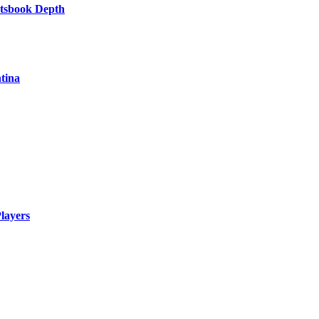
rtsbook Depth
tina
layers