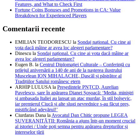
Features, and What to Check First
Fortune Coins Bonuses and Promotions in CA: Value
Breakdown for Experienced Players
Comentarii recente
EMILIAN TEODORESCU
la
Sondaj național. Cu cine ai
vota dacă mâine ar avea loc alegeri parlamentare?
Dinescu
la
Sondaj național. Cu cine ai vota dacă mâine ar
avea loc alegeri parlamentare?
Eugen B.
la
Centrul Diplomației Culturale – Conferință cu
prilejul aniversării a 140 de ani de la nașterea ilustrului
Muscelean ION MIHALACHE, Dascăl și păstrător al
Tradițiilor Satului românesc etern
ARHIP LULUSA
la
Președintele PNȚCD, Aurelian
Pavelescu, sare în apărarea Dianei Șoșoacă: ‘Media, miniștri
și ambasada Italiei au lansat un atac murdar, în stil bolșevic,
iar premierul Ciucă și alte slugi nevrednice s-au făcut preș,
mistificând adevărul!’
Ciurdaras Dana
la
Avocatul Dan Chitic propune LEGEA
SUVERANITĂȚII: România a ajuns într-un moment crucial
al istoriei / Unde poți semna pentru apărarea drepturilor și
intereselor țării