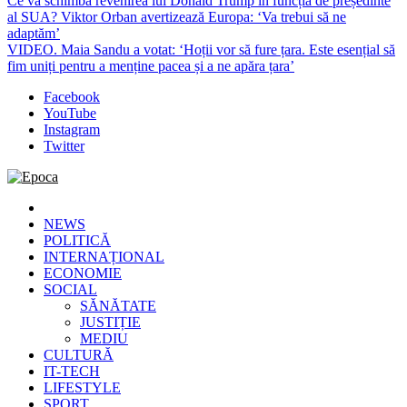
Ce va schimba revenirea lui Donald Trump în funcția de președinte
al SUA? Viktor Orban avertizează Europa: ‘Va trebui să ne
adaptăm’
VIDEO. Maia Sandu a votat: ‘Hoții vor să fure țara. Este esențial să
fim uniți pentru a menține pacea și a ne apăra țara’
Facebook
YouTube
Instagram
Twitter
Epoca
Cele mai noi știri online din România
NEWS
POLITICĂ
INTERNAȚIONAL
ECONOMIE
SOCIAL
SĂNĂTATE
JUSTIȚIE
MEDIU
CULTURĂ
IT-TECH
LIFESTYLE
SPORT