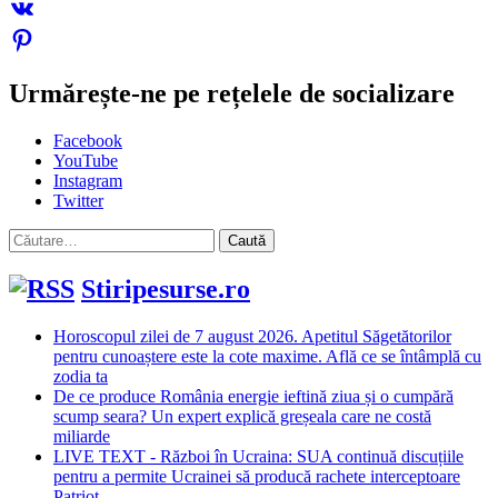
Urmărește-ne pe rețelele de socializare
Facebook
YouTube
Instagram
Twitter
Caută
după:
Stiripesurse.ro
Horoscopul zilei de 7 august 2026. Apetitul Săgetătorilor
pentru cunoaștere este la cote maxime. Află ce se întâmplă cu
zodia ta
De ce produce România energie ieftină ziua și o cumpără
scump seara? Un expert explică greșeala care ne costă
miliarde
LIVE TEXT - Război în Ucraina: SUA continuă discuțiile
pentru a permite Ucrainei să producă rachete interceptoare
Patriot