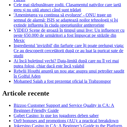
Cele mai răzbunătoare zodii. Clasamentul nativilor care iartă
greu și nu uită atunci când sunt trădați
'Amenințarea va continua să evolueze' - ONU trage un
semnal de alarmă: ISIS se adaptează noilor tehnologii și își
extinde influența în ciuda operațiunilor antiteroriste
VIDEO Scene de groază în timpul unui live: Un influencer cu
peste 650.000 de urmăritori a fost împușcat pe străzile din
Mexic
Ingredientul 'invizibil' din farfurie care îți poate prelungi viața:
Ce au descoperit cercetătorii după ce au luat la puricat sute de
studii
Ai încă buletinul vechi? Data-limită după care nu îl vei mai
putea folosi, chiar dacă este încă valabil
Rebelii Houthi anunță un nou atac asupra unui petrolier saudit
în Golful Aden
Mohamed Salah a fost prezentat oficial la Trabzonspor
Articole recente
Bizzoo Customer Support and Service Quality in CA: A
Beginner-Friendly Guide
Ggbet Casino: lo que los jugadores deben saber
On9 bonuses and promotions (AU): a practical breakdown
Jokersino Casino in CA: A Beginner’s Guide to the Platform,