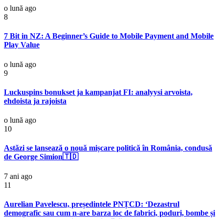
o lună ago
8
7 Bit in NZ: A Beginner’s Guide to Mobile Payment and Mobile
Play Value
o lună ago
9
Luckuspins bonukset ja kampanjat FI: analyysi arvoista,
ehdoista ja rajoista
o lună ago
10
Astăzi se lansează o nouă mișcare politică în România, condusă
de George Simion🇹🇩
7 ani ago
11
Aurelian Pavelescu, președintele PNȚCD: ‘Dezastrul
demografic sau cum n-are barza loc de fabrici, poduri, bombe și