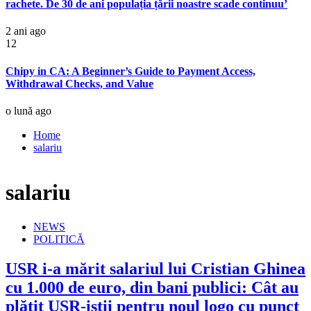
rachete. De 30 de ani populația țării noastre scade continuu’
2 ani ago
12
Chipy in CA: A Beginner’s Guide to Payment Access,
Withdrawal Checks, and Value
o lună ago
Home
salariu
salariu
NEWS
POLITICĂ
USR i-a mărit salariul lui Cristian Ghinea
cu 1.000 de euro, din bani publici: Cât au
plătit USR-iștii pentru noul logo cu punct