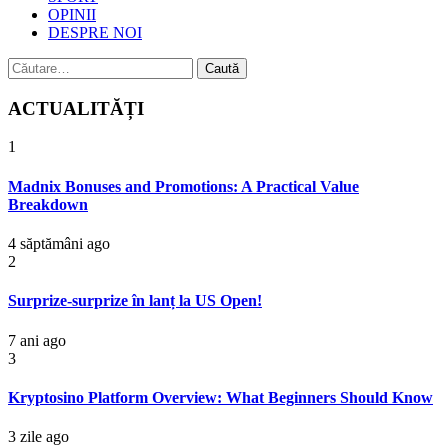
OPINII
DESPRE NOI
Caută
după:
ACTUALITĂȚI
1
Madnix Bonuses and Promotions: A Practical Value
Breakdown
4 săptămâni ago
2
Surprize-surprize în lanț la US Open!
7 ani ago
3
Kryptosino Platform Overview: What Beginners Should Know
3 zile ago