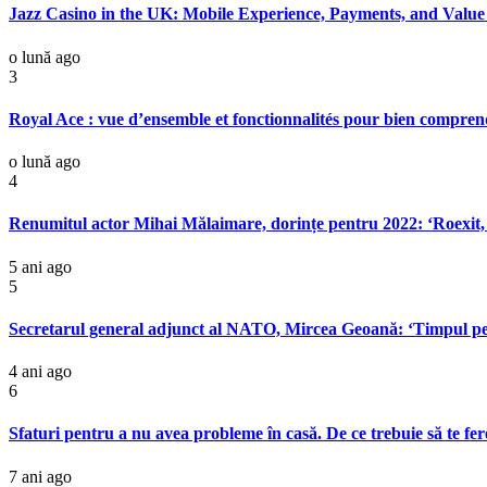
Jazz Casino in the UK: Mobile Experience, Payments, and Value
o lună ago
3
Royal Ace : vue d’ensemble et fonctionnalités pour bien comprend
o lună ago
4
Renumitul actor Mihai Mălaimare, dorințe pentru 2022: ‘Roexit, d
5 ani ago
5
Secretarul general adjunct al NATO, Mircea Geoană: ‘Timpul pent
4 ani ago
6
Sfaturi pentru a nu avea probleme în casă. De ce trebuie să te fer
7 ani ago