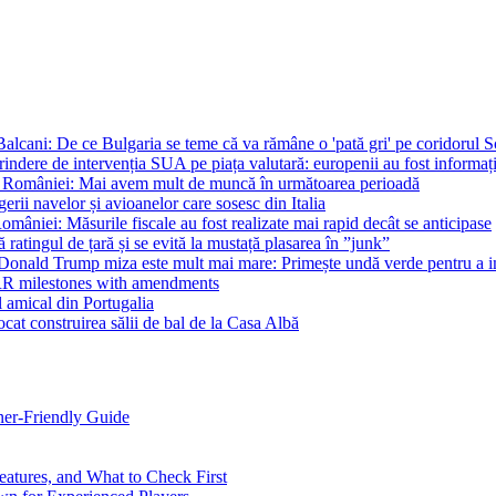
n Balcani: De ce Bulgaria se teme că va rămâne o 'pată gri' pe coridorul
rindere de intervenția SUA pe piața valutară: europenii au fost informaț
al României: Mai avem mult de muncă în următoarea perioadă
erii navelor și avioanelor care sosesc din Italia
mâniei: Măsurile fiscale au fost realizate mai rapid decât se anticipase
ngul de țară și se evită la mustață plasarea în ”junk”
 Donald Trump miza este mult mai mare: Primește undă verde pentru a im
RR milestones with amendments
 amical din Portugalia
cat construirea sălii de bal de la Casa Albă
ner-Friendly Guide
eatures, and What to Check First