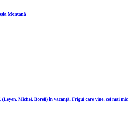
Roșia Montană
(Leyen, Michel, Borell) în vacanță. Frigul care vine, cel mai mic