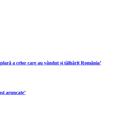
plară a celor care au vândut și tâlhărit România’
ost aruncate’