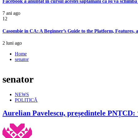
Facebook a anunțat în cursul acestei săptămâni că își va schimba 
7 ani ago
12
Casombie in CA: A Beginner’s Guide to the Platform, Features, 
2 luni ago
Home
senator
senator
NEWS
POLITICĂ
Aurelian Pavelescu, președintele PNȚCD: ‘