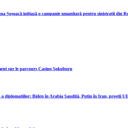
ana Șoșoacă inițiază o campanie umanitară pentru sinistrații din 
ment sur le parcours Casino Sokoburu
diplomațiilor: Biden în Arabia Saudită, Putin în Iran, proștii UE 