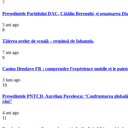
7
Președintele Partidului DAC, Cătălin Berenghi, și senatoarea Di
5 ani ago
8
Tăierea orelor de școală – respinsă de Iohannis.
7 ani ago
9
Casino Hendaye FR : comprendre l’expérience mobile et le paie
3 luni ago
10
Președintele PNȚCD, Aurelian Pavelescu: ‘Confruntarea globală a 
rău!’
4 ani ago
11