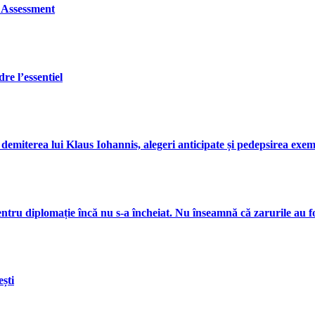
 Assessment
re l’essentiel
emiterea lui Klaus Iohannis, alegeri anticipate și pedepsirea exem
ru diplomație încă nu s-a încheiat. Nu înseamnă că zarurile au f
ești