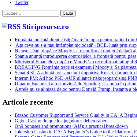
Twitter
Caută
după:
Stiripesurse.ro
România indicată drept câștigătoare în lupta pentru traficul di
'Așa ceva nu s-a mai întâmplat niciodată' - BCE, luată prin surp
Nicușor Dan, după ce Moody’s a reconfirmat rantigul de țară 
Spania anunță introducerea controalelor la frontieră pentru pasag
Ministerul Finanțelor, după ce Moody’s a reconfirmat ratingul Ro
BREAKING România trece și examenul Moody’s: Se păstrează rati
Senatul SUA adoptă noi sancțiuni împotriva Rusiei, dar pentru
Interim PM: Ad hoc PSD-AUR alliance risks jeopardising PN
Dinamo București a fost învinsă de Sporting Lisabona în primul
Astrele nu se aliniază deloc pentru Donald Trump. Instanța a blo
Articole recente
Bizzoo Customer Support and Service Quality in CA: A Begin
Ggbet Casino: lo que los jugadores deben saber
On9 bonuses and promotions (AU): a practical breakdown
Jokersino Casino in CA: A Beginner’s Guide to the Platform, F