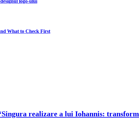
designul logo-ului
and What to Check First
Singura realizare a lui Iohannis: transform