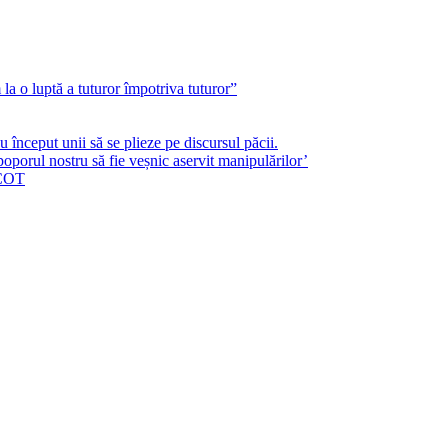
a o luptă a tuturor împotriva tuturor”
început unii să se plieze pe discursul păcii.
poporul nostru să fie veșnic aservit manipulărilor’
ICOT