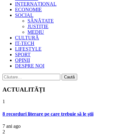
INTERNAȚIONAL
ECONOMIE
SOCIAL
SĂNĂTATE
JUSTIȚIE
MEDIU
CULTURĂ
IT-TECH
LIFESTYLE
SPORT
OPINII
DESPRE NOI
Caută
după:
ACTUALITĂȚI
1
8 recorduri literare pe care trebuie să le ştii
7 ani ago
2