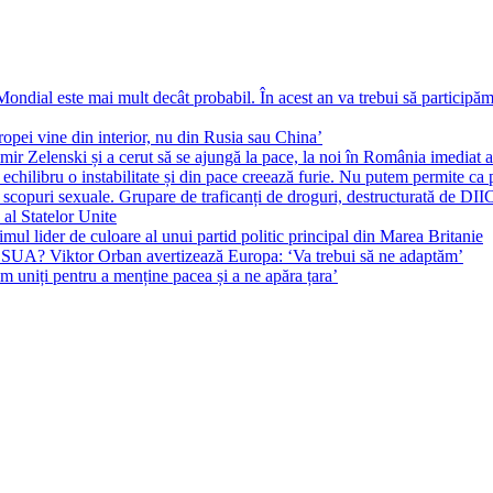
ial este mai mult decât probabil. În acest an va trebui să participăm l
pei vine din interior, nu din Rusia sau China’
r Zelenski și a cerut să se ajungă la pace, la noi în România imediat au 
echilibru o instabilitate și din pace creează furie. Nu putem permite ca 
 scopuri sexuale. Grupare de traficanți de droguri, destructurată de DI
 al Statelor Unite
l lider de culoare al unui partid politic principal din Marea Britanie
l SUA? Viktor Orban avertizează Europa: ‘Va trebui să ne adaptăm’
m uniți pentru a menține pacea și a ne apăra țara’