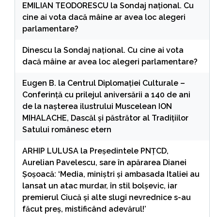
EMILIAN TEODORESCU
la
Sondaj național. Cu
cine ai vota dacă mâine ar avea loc alegeri
parlamentare?
Dinescu
la
Sondaj național. Cu cine ai vota
dacă mâine ar avea loc alegeri parlamentare?
Eugen B.
la
Centrul Diplomației Culturale –
Conferință cu prilejul aniversării a 140 de ani
de la nașterea ilustrului Muscelean ION
MIHALACHE, Dascăl și păstrător al Tradițiilor
Satului românesc etern
ARHIP LULUSA
la
Președintele PNȚCD,
Aurelian Pavelescu, sare în apărarea Dianei
Șoșoacă: ‘Media, miniștri și ambasada Italiei au
lansat un atac murdar, în stil bolșevic, iar
premierul Ciucă și alte slugi nevrednice s-au
făcut preș, mistificând adevărul!’