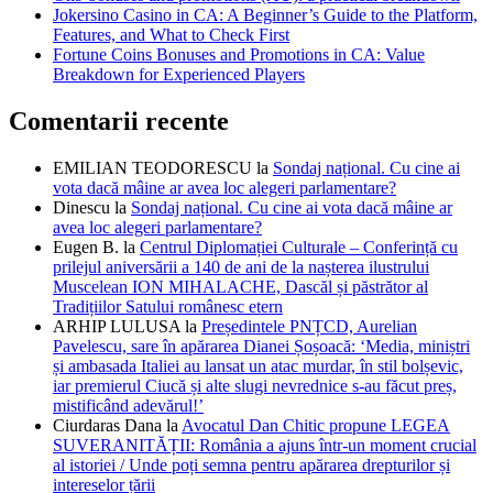
Jokersino Casino in CA: A Beginner’s Guide to the Platform,
Features, and What to Check First
Fortune Coins Bonuses and Promotions in CA: Value
Breakdown for Experienced Players
Comentarii recente
EMILIAN TEODORESCU
la
Sondaj național. Cu cine ai
vota dacă mâine ar avea loc alegeri parlamentare?
Dinescu
la
Sondaj național. Cu cine ai vota dacă mâine ar
avea loc alegeri parlamentare?
Eugen B.
la
Centrul Diplomației Culturale – Conferință cu
prilejul aniversării a 140 de ani de la nașterea ilustrului
Muscelean ION MIHALACHE, Dascăl și păstrător al
Tradițiilor Satului românesc etern
ARHIP LULUSA
la
Președintele PNȚCD, Aurelian
Pavelescu, sare în apărarea Dianei Șoșoacă: ‘Media, miniștri
și ambasada Italiei au lansat un atac murdar, în stil bolșevic,
iar premierul Ciucă și alte slugi nevrednice s-au făcut preș,
mistificând adevărul!’
Ciurdaras Dana
la
Avocatul Dan Chitic propune LEGEA
SUVERANITĂȚII: România a ajuns într-un moment crucial
al istoriei / Unde poți semna pentru apărarea drepturilor și
intereselor țării