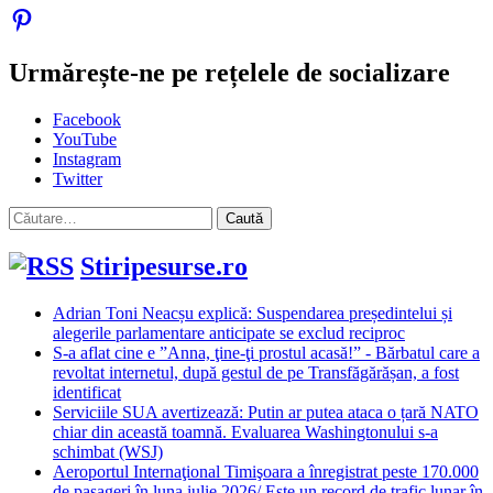
Urmărește-ne pe rețelele de socializare
Facebook
YouTube
Instagram
Twitter
Caută
după:
Stiripesurse.ro
Adrian Toni Neacșu explică: Suspendarea președintelui și
alegerile parlamentare anticipate se exclud reciproc
S-a aflat cine e ”Anna, ţine-ţi prostul acasă!” - Bărbatul care a
revoltat internetul, după gestul de pe Transfăgărășan, a fost
identificat
Serviciile SUA avertizează: Putin ar putea ataca o țară NATO
chiar din această toamnă. Evaluarea Washingtonului s-a
schimbat (WSJ)
Aeroportul Internaţional Timişoara a înregistrat peste 170.000
de pasageri în luna iulie 2026/ Este un record de trafic lunar în