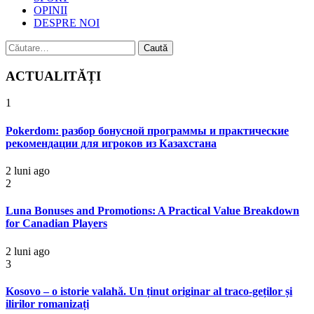
OPINII
DESPRE NOI
Caută
după:
ACTUALITĂȚI
1
Pokerdom: разбор бонусной программы и практические
рекомендации для игроков из Казахстана
2 luni ago
2
Luna Bonuses and Promotions: A Practical Value Breakdown
for Canadian Players
2 luni ago
3
Kosovo – o istorie valahă. Un ținut originar al traco-geților și
ilirilor romanizați