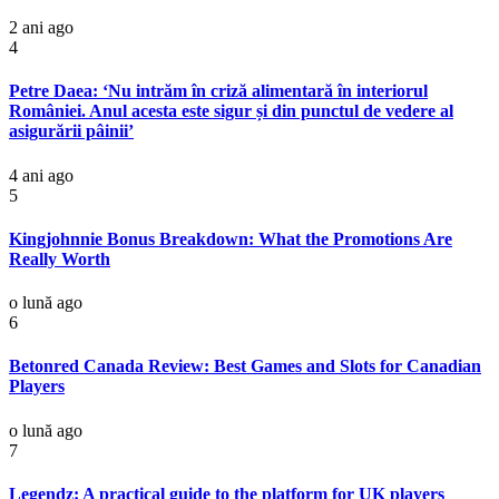
2 ani ago
4
Petre Daea: ‘Nu intrăm în criză alimentară în interiorul
României. Anul acesta este sigur și din punctul de vedere al
asigurării pâinii’
4 ani ago
5
Kingjohnnie Bonus Breakdown: What the Promotions Are
Really Worth
o lună ago
6
Betonred Canada Review: Best Games and Slots for Canadian
Players
o lună ago
7
Legendz: A practical guide to the platform for UK players