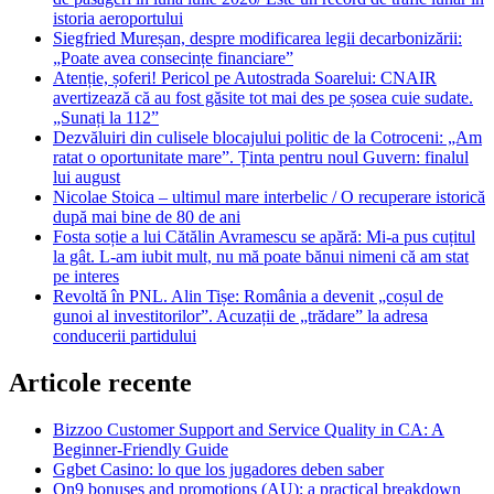
istoria aeroportului
Siegfried Mureșan, despre modificarea legii decarbonizării:
„Poate avea consecințe financiare”
Atenție, șoferi! Pericol pe Autostrada Soarelui: CNAIR
avertizează că au fost găsite tot mai des pe șosea cuie sudate.
„Sunați la 112”
Dezvăluiri din culisele blocajului politic de la Cotroceni: „Am
ratat o oportunitate mare”. Ținta pentru noul Guvern: finalul
lui august
Nicolae Stoica – ultimul mare interbelic / O recuperare istorică
după mai bine de 80 de ani
Fosta soție a lui Cătălin Avramescu se apără: Mi-a pus cuțitul
la gât. L-am iubit mult, nu mă poate bănui nimeni că am stat
pe interes
Revoltă în PNL. Alin Tișe: România a devenit „coșul de
gunoi al investitorilor”. Acuzații de „trădare” la adresa
conducerii partidului
Articole recente
Bizzoo Customer Support and Service Quality in CA: A
Beginner-Friendly Guide
Ggbet Casino: lo que los jugadores deben saber
On9 bonuses and promotions (AU): a practical breakdown