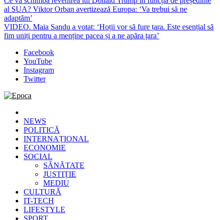
Ce va schimba revenirea lui Donald Trump în funcția de președinte
al SUA? Viktor Orban avertizează Europa: ‘Va trebui să ne
adaptăm’
VIDEO. Maia Sandu a votat: ‘Hoții vor să fure țara. Este esențial să
fim uniți pentru a menține pacea și a ne apăra țara’
Facebook
YouTube
Instagram
Twitter
Epoca
Cele mai noi știri online din România
NEWS
POLITICĂ
INTERNAȚIONAL
ECONOMIE
SOCIAL
SĂNĂTATE
JUSTIȚIE
MEDIU
CULTURĂ
IT-TECH
LIFESTYLE
SPORT