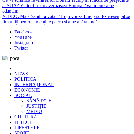
Ce va schimba revenirea lui Donald Trump în funcția de președinte
al SUA? Viktor Orban avertizează Europa: ‘Va trebui să ne
adaptăm’
VIDEO. Maia Sandu a votat: ‘Hoții vor să fure țara. Este esențial să
fim uniți pentru a menține pacea și a ne apăra țara’
Facebook
YouTube
Instagram
Twitter
Epoca
Cele mai noi știri online din România
NEWS
POLITICĂ
INTERNAȚIONAL
ECONOMIE
SOCIAL
SĂNĂTATE
JUSTIȚIE
MEDIU
CULTURĂ
IT-TECH
LIFESTYLE
SPORT