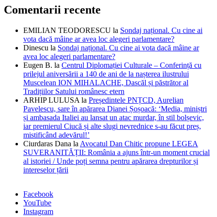
Comentarii recente
EMILIAN TEODORESCU
la
Sondaj național. Cu cine ai
vota dacă mâine ar avea loc alegeri parlamentare?
Dinescu
la
Sondaj național. Cu cine ai vota dacă mâine ar
avea loc alegeri parlamentare?
Eugen B.
la
Centrul Diplomației Culturale – Conferință cu
prilejul aniversării a 140 de ani de la nașterea ilustrului
Muscelean ION MIHALACHE, Dascăl și păstrător al
Tradițiilor Satului românesc etern
ARHIP LULUSA
la
Președintele PNȚCD, Aurelian
Pavelescu, sare în apărarea Dianei Șoșoacă: ‘Media, miniștri
și ambasada Italiei au lansat un atac murdar, în stil bolșevic,
iar premierul Ciucă și alte slugi nevrednice s-au făcut preș,
mistificând adevărul!’
Ciurdaras Dana
la
Avocatul Dan Chitic propune LEGEA
SUVERANITĂȚII: România a ajuns într-un moment crucial
al istoriei / Unde poți semna pentru apărarea drepturilor și
intereselor țării
Facebook
YouTube
Instagram