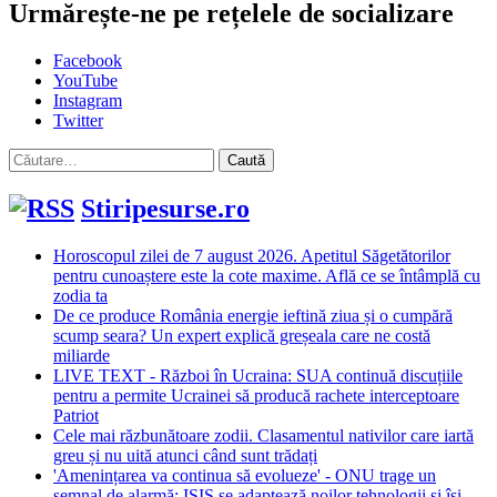
Urmărește-ne pe rețelele de socializare
Facebook
YouTube
Instagram
Twitter
Caută
după:
Stiripesurse.ro
Horoscopul zilei de 7 august 2026. Apetitul Săgetătorilor
pentru cunoaștere este la cote maxime. Află ce se întâmplă cu
zodia ta
De ce produce România energie ieftină ziua și o cumpără
scump seara? Un expert explică greșeala care ne costă
miliarde
LIVE TEXT - Război în Ucraina: SUA continuă discuțiile
pentru a permite Ucrainei să producă rachete interceptoare
Patriot
Cele mai răzbunătoare zodii. Clasamentul nativilor care iartă
greu și nu uită atunci când sunt trădați
'Amenințarea va continua să evolueze' - ONU trage un
semnal de alarmă: ISIS se adaptează noilor tehnologii și își