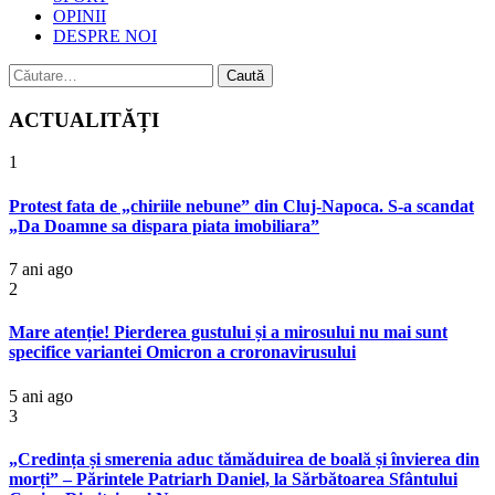
OPINII
DESPRE NOI
Caută
după:
ACTUALITĂȚI
1
Protest fata de „chiriile nebune” din Cluj-Napoca. S-a scandat
„Da Doamne sa dispara piata imobiliara”
7 ani ago
2
Mare atenție! Pierderea gustului și a mirosului nu mai sunt
specifice variantei Omicron a croronavirusului
5 ani ago
3
„Credința și smerenia aduc tămăduirea de boală și învierea din
morți” – Părintele Patriarh Daniel, la Sărbătoarea Sfântului