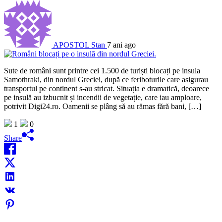
APOSTOL Stan
7 ani ago
Sute de români sunt printre cei 1.500 de turiști blocați pe insula
Samothraki, din nordul Greciei, după ce feriboturile care asigurau
transportul pe continent s-au stricat. Situația e dramatică, deoarece
pe insulă au izbucnit și incendii de vegetație, care iau amploare,
potrivit Digi24.ro. Oamenii se plâng să au rămas fără bani, […]
1
0
Share