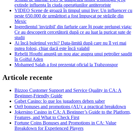
extinde influența în ciuda operațiunilor antiteroriste
VIDEO Scene de groază în timpul unui live: Un influencer cu
peste 650.000 de urmăritori a fost împușcat pe străzile din
Mexic
Ingredientul 'invizibil' din farfurie care îți poate prelungi viața:
Ce au descoperit cercetătorii după ce au luat la puricat sute de
studii
Ai încă buletinul vechi? Data-limită după care nu îl vei mai
putea folosi, chiar dacă este încă valabil
Rebelii Houthi anunță un nou atac asupra unui petrolier saudit
în Golful Aden
Mohamed Salah a fost prezentat oficial la Trabzonspor
Articole recente
Bizzoo Customer Support and Service Quality in CA: A
Beginner-Friendly Guide
Ggbet Casino: lo que los jugadores deben saber
On9 bonuses and promotions (AU): a practical breakdown
Jokersino Casino in CA: A Beginner’s Guide to the Platform,
Features, and What to Check First
Fortune Coins Bonuses and Promotions in CA: Value
Breakdown for Experienced Players