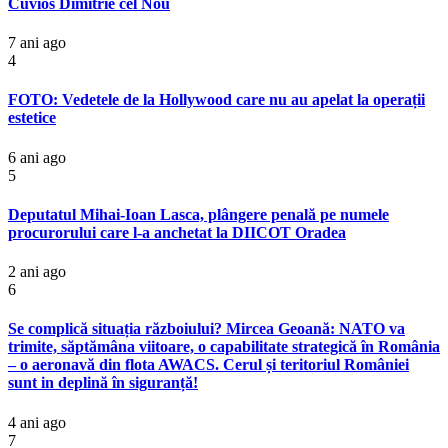
Cuvios Dimitrie cel Nou
7 ani ago
4
FOTO: Vedetele de la Hollywood care nu au apelat la operații
estetice
6 ani ago
5
Deputatul Mihai-Ioan Lasca, plângere penală pe numele
procurorului care l-a anchetat la DIICOT Oradea
2 ani ago
6
Se complică situația războiului? Mircea Geoană: NATO va
trimite, săptămâna viitoare, o capabilitate strategică în România
– o aeronavă din flota AWACS. Cerul și teritoriul României
sunt in deplină în siguranță!
4 ani ago
7