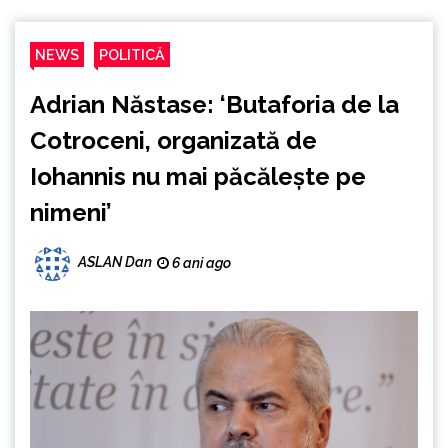
NEWS
POLITICĂ
Adrian Năstase: ‘Butaforia de la
Cotroceni, organizată de
Iohannis nu mai păcălește pe
nimeni’
ASLAN Dan
6 ani ago