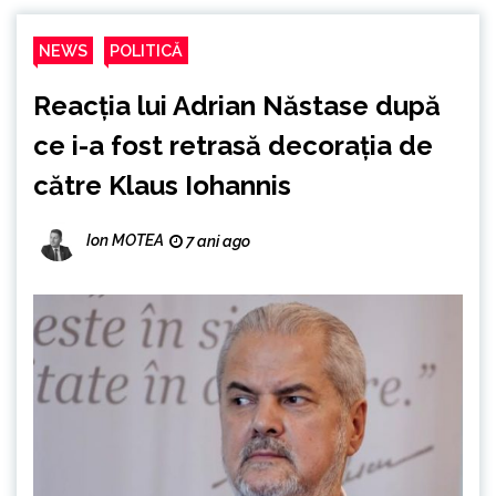
NEWS
POLITICĂ
Reacția lui Adrian Năstase după
ce i-a fost retrasă decorația de
către Klaus Iohannis
Ion MOTEA
7 ani ago