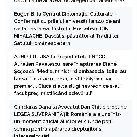
dacă mâine ar avea loc alegeri parlamentare?
Eugen B.
la
Centrul Diplomației Culturale –
Conferință cu prilejul aniversării a 140 de ani
de la nașterea ilustrului Muscelean ION
MIHALACHE, Dascăl și păstrător al Tradițiilor
Satului românesc etern
ARHIP LULUSA
la
Președintele PNȚCD,
Aurelian Pavelescu, sare în apărarea Dianei
Șoșoacă: ‘Media, miniștri și ambasada Italiei au
lansat un atac murdar, în stil bolșevic, iar
premierul Ciucă și alte slugi nevrednice s-au
făcut preș, mistificând adevărul!’
Ciurdaras Dana
la
Avocatul Dan Chitic propune
LEGEA SUVERANITĂȚII: România a ajuns într-
un moment crucial al istoriei / Unde poți
semna pentru apărarea drepturilor și
intereselor țării