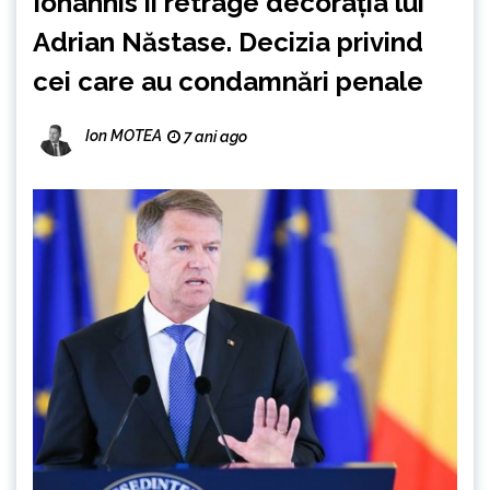
Iohannis îi retrage decoraţia lui
Adrian Năstase. Decizia privind
cei care au condamnări penale
Ion MOTEA
7 ani ago