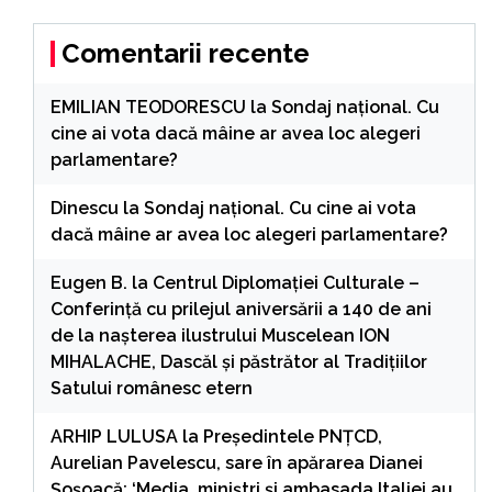
Comentarii recente
EMILIAN TEODORESCU
la
Sondaj național. Cu
cine ai vota dacă mâine ar avea loc alegeri
parlamentare?
Dinescu
la
Sondaj național. Cu cine ai vota
dacă mâine ar avea loc alegeri parlamentare?
Eugen B.
la
Centrul Diplomației Culturale –
Conferință cu prilejul aniversării a 140 de ani
de la nașterea ilustrului Muscelean ION
MIHALACHE, Dascăl și păstrător al Tradițiilor
Satului românesc etern
ARHIP LULUSA
la
Președintele PNȚCD,
Aurelian Pavelescu, sare în apărarea Dianei
Șoșoacă: ‘Media, miniștri și ambasada Italiei au