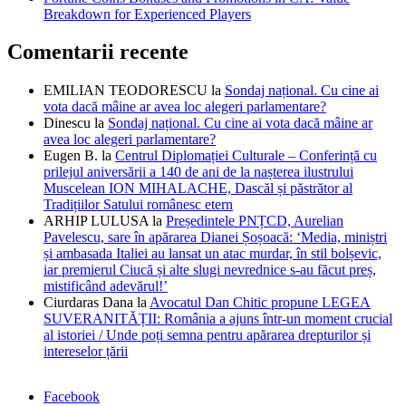
Breakdown for Experienced Players
Comentarii recente
EMILIAN TEODORESCU
la
Sondaj național. Cu cine ai
vota dacă mâine ar avea loc alegeri parlamentare?
Dinescu
la
Sondaj național. Cu cine ai vota dacă mâine ar
avea loc alegeri parlamentare?
Eugen B.
la
Centrul Diplomației Culturale – Conferință cu
prilejul aniversării a 140 de ani de la nașterea ilustrului
Muscelean ION MIHALACHE, Dascăl și păstrător al
Tradițiilor Satului românesc etern
ARHIP LULUSA
la
Președintele PNȚCD, Aurelian
Pavelescu, sare în apărarea Dianei Șoșoacă: ‘Media, miniștri
și ambasada Italiei au lansat un atac murdar, în stil bolșevic,
iar premierul Ciucă și alte slugi nevrednice s-au făcut preș,
mistificând adevărul!’
Ciurdaras Dana
la
Avocatul Dan Chitic propune LEGEA
SUVERANITĂȚII: România a ajuns într-un moment crucial
al istoriei / Unde poți semna pentru apărarea drepturilor și
intereselor țării
Facebook