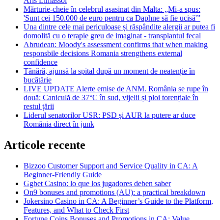
Aris Limassol
Mărturie-cheie în celebrul asasinat din Malta: „Mi-a spus:
'Sunt cei 150.000 de euro pentru ca Daphne să fie ucisă'”
Una dintre cele mai periculoase și răspândite alergii ar putea fi
domolită cu o terapie greu de imaginat - transplantul fecal
Abrudean: Moody's assessment confirms that when making
responsbile decisions Romania strengthens external
confidence
Tânără, ajunsă la spital după un moment de neatenție în
bucătărie
LIVE UPDATE Alerte emise de ANM. România se rupe în
două: Caniculă de 37°C în sud, vijelii și ploi torențiale în
restul țării
Liderul senatorilor USR: PSD şi AUR la putere ar duce
România direct în junk
Articole recente
Bizzoo Customer Support and Service Quality in CA: A
Beginner-Friendly Guide
Ggbet Casino: lo que los jugadores deben saber
On9 bonuses and promotions (AU): a practical breakdown
Jokersino Casino in CA: A Beginner’s Guide to the Platform,
Features, and What to Check First
Fortune Coins Bonuses and Promotions in CA: Value