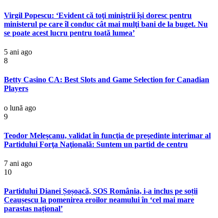
Virgil Popescu: ‘Evident că toţi miniştrii îşi doresc pentru
ministerul pe care îl conduc cât mai mulţi bani de la buget. Nu
se poate acest lucru pentru toată lumea’
5 ani ago
8
Betty Casino CA: Best Slots and Game Selection for Canadian
Players
o lună ago
9
Teodor Meleşcanu, validat în funcţia de preşedinte interimar al
Partidului Forţa Naţională: Suntem un partid de centru
7 ani ago
10
Partidului Dianei Șoșoacă, SOS România, i-a inclus pe soții
Ceaușescu la pomenirea eroilor neamului în ‘cel mai mare
parastas național’