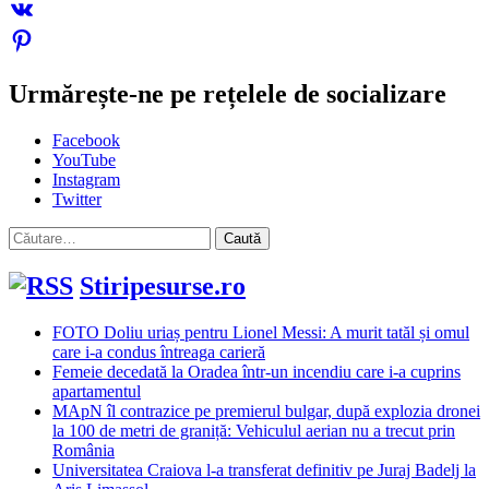
Urmărește-ne pe rețelele de socializare
Facebook
YouTube
Instagram
Twitter
Caută
după:
Stiripesurse.ro
FOTO Doliu uriaș pentru Lionel Messi: A murit tatăl și omul
care i-a condus întreaga carieră
Femeie decedată la Oradea într-un incendiu care i-a cuprins
apartamentul
MApN îl contrazice pe premierul bulgar, după explozia dronei
la 100 de metri de graniță: Vehiculul aerian nu a trecut prin
România
Universitatea Craiova l-a transferat definitiv pe Juraj Badelj la