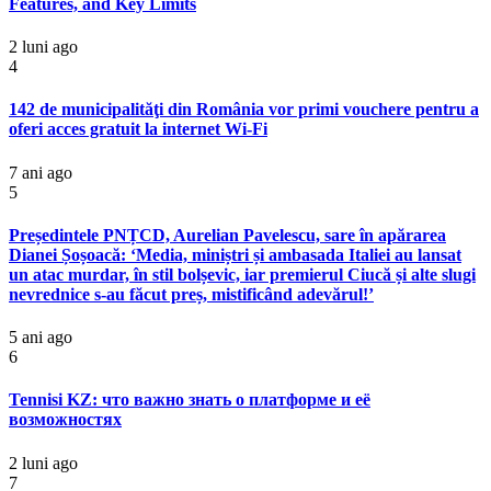
Features, and Key Limits
2 luni ago
4
142 de municipalităţi din România vor primi vouchere pentru a
oferi acces gratuit la internet Wi-Fi
7 ani ago
5
Președintele PNȚCD, Aurelian Pavelescu, sare în apărarea
Dianei Șoșoacă: ‘Media, miniștri și ambasada Italiei au lansat
un atac murdar, în stil bolșevic, iar premierul Ciucă și alte slugi
nevrednice s-au făcut preș, mistificând adevărul!’
5 ani ago
6
Tennisi KZ: что важно знать о платформе и её
возможностях
2 luni ago
7