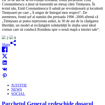
Constantinescu a ținut să transmită un mesaj către Timișoara. În
textul său, Emil Constantinescu îi salută pe revoluționarii și locuitorii
Timișoarei pe care „ îi asigur de întregul meu respect“. De
asemenea, fostul șef al statului din perioada 1996 -2000 afirmă că
„Timișoara ar putea reprezenta astăzi, la 30 de ani de la câștigarea
libertății, un model al recâștigării solidarității în slujba unui ideal
comun care să conducă România spre o nouă etapă a istoriei sale“.
2
0
Share
JUSTIȚIE
NEWS
SOCIAL
Parchetul General redeschide dosarul