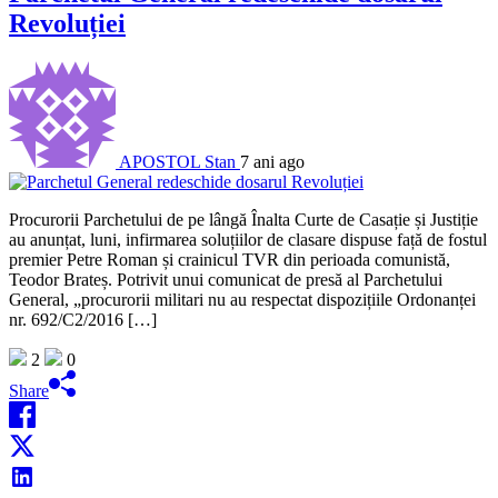
Revoluției
APOSTOL Stan
7 ani ago
Procurorii Parchetului de pe lângă Înalta Curte de Casație și Justiție
au anunțat, luni, infirmarea soluțiilor de clasare dispuse față de fostul
premier Petre Roman și crainicul TVR din perioada comunistă,
Teodor Brateș. Potrivit unui comunicat de presă al Parchetului
General, „procurorii militari nu au respectat dispozițiile Ordonanței
nr. 692/C2/2016 […]
2
0
Share