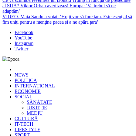
Ce va schimba revenirea lui Donald Trump în funcția de președinte
al SUA? Viktor Orban avertizează Europa: ‘Va trebui să ne
adaptăm’
VIDEO. Maia Sandu a votat: ‘Hoții vor să fure țara. Este esențial să
fim uniți pentru a menține pacea și a ne apăra țara’
Facebook
YouTube
Instagram
Twitter
Epoca
Cele mai noi știri online din România
NEWS
POLITICĂ
INTERNAȚIONAL
ECONOMIE
SOCIAL
SĂNĂTATE
JUSTIȚIE
MEDIU
CULTURĂ
IT-TECH
LIFESTYLE
SPORT