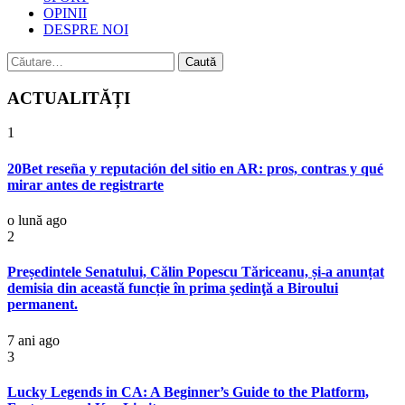
OPINII
DESPRE NOI
Caută
după:
ACTUALITĂȚI
1
20Bet reseña y reputación del sitio en AR: pros, contras y qué
mirar antes de registrarte
o lună ago
2
Președintele Senatului, Călin Popescu Tăriceanu, și-a anunțat
demisia din această funcție în prima şedinţă a Biroului
permanent.
7 ani ago
3
Lucky Legends in CA: A Beginner’s Guide to the Platform,