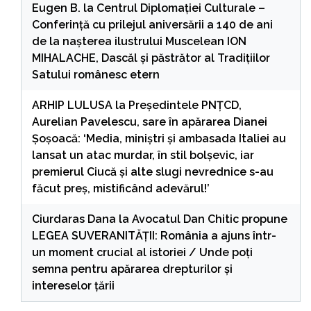
Eugen B.
la
Centrul Diplomației Culturale –
Conferință cu prilejul aniversării a 140 de ani
de la nașterea ilustrului Muscelean ION
MIHALACHE, Dascăl și păstrător al Tradițiilor
Satului românesc etern
ARHIP LULUSA
la
Președintele PNȚCD,
Aurelian Pavelescu, sare în apărarea Dianei
Șoșoacă: ‘Media, miniștri și ambasada Italiei au
lansat un atac murdar, în stil bolșevic, iar
premierul Ciucă și alte slugi nevrednice s-au
făcut preș, mistificând adevărul!’
Ciurdaras Dana
la
Avocatul Dan Chitic propune
LEGEA SUVERANITĂȚII: România a ajuns într-
un moment crucial al istoriei / Unde poți
semna pentru apărarea drepturilor și
intereselor țării