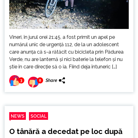
Vineri, în jurul orei 21:45, a fost primit un apel pe
numărul unic de urgență 112, de la un adolescent
care anunța că s-a rătăcit cu bicicleta prin Pădurea
Verde, nu are lanternă și nici baterie la telefon și nu
știe în care direcție să o ia. Fiind deja întuneric […]
Share
3
0
NEWS
SOCIAL
O tânără a decedat pe loc după