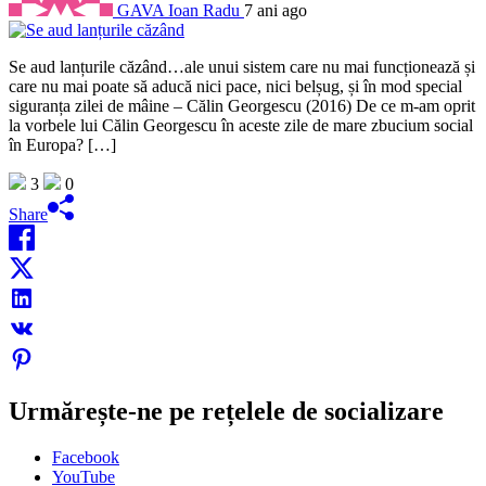
GAVA Ioan Radu
7 ani ago
Se aud lanțurile căzând…ale unui sistem care nu mai funcționează și
care nu mai poate să aducă nici pace, nici belșug, și în mod special
siguranța zilei de mâine – Călin Georgescu (2016) De ce m-am oprit
la vorbele lui Călin Georgescu în aceste zile de mare zbucium social
în Europa? […]
3
0
Share
Urmărește-ne pe rețelele de socializare
Facebook
YouTube