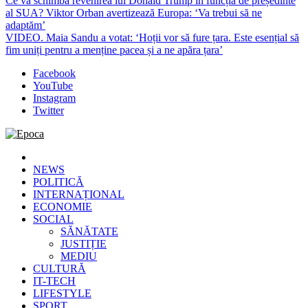
Ce va schimba revenirea lui Donald Trump în funcția de președinte
al SUA? Viktor Orban avertizează Europa: ‘Va trebui să ne
adaptăm’
VIDEO. Maia Sandu a votat: ‘Hoții vor să fure țara. Este esențial să
fim uniți pentru a menține pacea și a ne apăra țara’
Facebook
YouTube
Instagram
Twitter
Epoca
Cele mai noi știri online din România
NEWS
POLITICĂ
INTERNAȚIONAL
ECONOMIE
SOCIAL
SĂNĂTATE
JUSTIȚIE
MEDIU
CULTURĂ
IT-TECH
LIFESTYLE
SPORT