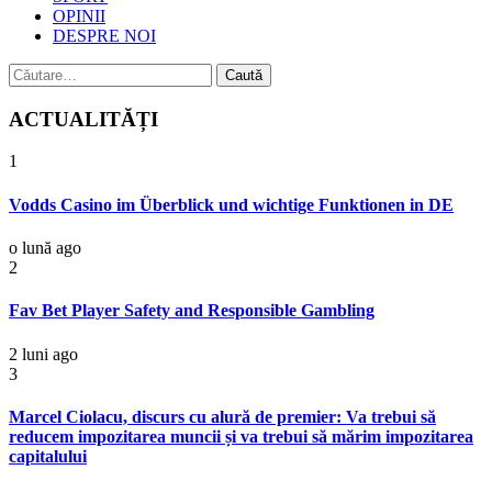
OPINII
DESPRE NOI
Caută
după:
ACTUALITĂȚI
1
Vodds Casino im Überblick und wichtige Funktionen in DE
o lună ago
2
Fav Bet Player Safety and Responsible Gambling
2 luni ago
3
Marcel Ciolacu, discurs cu alură de premier: Va trebui să
reducem impozitarea muncii și va trebui să mărim impozitarea
capitalului