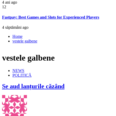
4 ani ago
12
Fastpay: Best Games and Slots for Experienced Players
4 săptămâni ago
Home
vestele galbene
vestele galbene
NEWS
POLITICĂ
Se aud lanțurile căzând