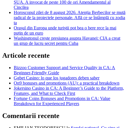
SUA. A invocat de peste 100 de ori Amendamentul al
Cincilea
Horoscopul zilei de 8 august 2026. Atenția Berbecilor se mută
radical de la proiectele personale. Află ce se întâmplă cu zodia
ta
Orașul din Europa unde turiștii pot bea o bere rece la mai
puțin de un euro
Washingtonul creşte presiunea asupra Havanei: CIA a creat
un grup de lucru secret pentru Cuba
Articole recente
Bizzoo Customer Support and Service Quality in CA: A
Beginner-Friendly Guide
Ggbet Casino: lo que los jugadores deben saber
On9 bonuses and promotions (AU): a practical breakdown
Jokersino Casino in CA: A Beginner’s Guide to the Platform,
Features, and What to Check First
Fortune Coins Bonuses and Promotions in CA: Value
Breakdown for Experienced Players
Comentarii recente
EMILIAN TEODORESCU
la
Sondaj național. Cu cine ai