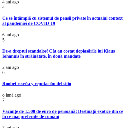
4 ani ago
4
Ce se întâmplă cu sistemul de pensii private în actualul context
al pandemiei de COVID-19
6 ani ago
5
De-a dreptul scandalos! Cât au costat deplasările lui Klaus
Iohannis în străinătate, în două mandate
2 ani ago
6
Roobet reseña y reputación del sitio
o lună ago
7
Vacanțe de 1.500 de euro de persoană! Destinații exotice din ce
în ce mai preferate de români
7 ani ago