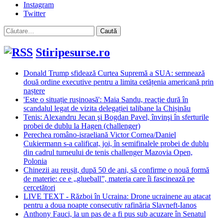
Instagram
Twitter
Caută
după:
Stiripesurse.ro
Donald Trump sfidează Curtea Supremă a SUA: semnează
două ordine executive pentru a limita cetățenia americană prin
naștere
'Este o situație rușinoasă': Maia Sandu, reacție dură în
scandalul legat de vizita delegației talibane la Chișinău
Tenis: Alexandru Jecan şi Bogdan Pavel, învinşi în sferturile
probei de dublu la Hagen (challenger)
Perechea româno-israeliană Victor Cornea/Daniel
Cukiermann s-a calificat, joi, în semifinalele probei de dublu
din cadrul turneului de tenis challenger Mazovia Open,
Polonia
Chinezii au reușit, după 50 de ani, să confirme o nouă formă
de materie: ce e „glueball”, materia care îi fascinează pe
cercetători
LIVE TEXT - Război în Ucraina: Drone ucrainene au atacat
pentru a doua noapte consecutiv rafinăria Slavneft-Ianos
Anthony Fauci, la un pas de a fi pus sub acuzare în Senatul