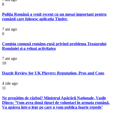
8
Poliţia Română a venit recent cu un mesaj important pentru
românii care folosesc aplicaţia Tinder.
7 ani ago
9
Comisia comună româno-rusă privind problema Tezaurului
României şi-a reluat activitatea
7 ani ago
10
Dazzle Review for UK Players: Reputation, Pros and Cons
4 zile ago
11
Ne pregătim de război? Ministrul Apărării Naționale, Vasile
Dîncu: ‘Vom avea două tipuri de voluntari în armata română.
Va apărea într-o lege pe care o vom publica foarte repede’