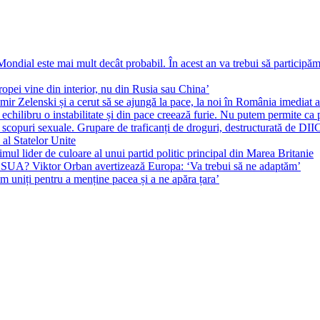
ial este mai mult decât probabil. În acest an va trebui să participăm l
pei vine din interior, nu din Rusia sau China’
r Zelenski și a cerut să se ajungă la pace, la noi în România imediat au 
echilibru o instabilitate și din pace creează furie. Nu putem permite ca 
 scopuri sexuale. Grupare de traficanți de droguri, destructurată de DI
 al Statelor Unite
l lider de culoare al unui partid politic principal din Marea Britanie
l SUA? Viktor Orban avertizează Europa: ‘Va trebui să ne adaptăm’
m uniți pentru a menține pacea și a ne apăra țara’