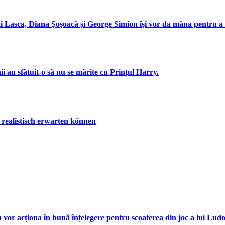
hai Lasca, Diana Șoșoacă și George Simion își vor da mâna pentru
i au sfătuit-o să nu se mărite cu Prințul Harry.
realistisch erwarten können
n vor acționa în bună înțelegere pentru scoaterea din joc a lui Lud