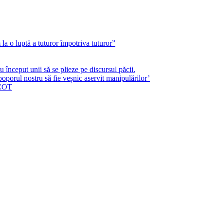
a o luptă a tuturor împotriva tuturor”
început unii să se plieze pe discursul păcii.
poporul nostru să fie veșnic aservit manipulărilor’
ICOT