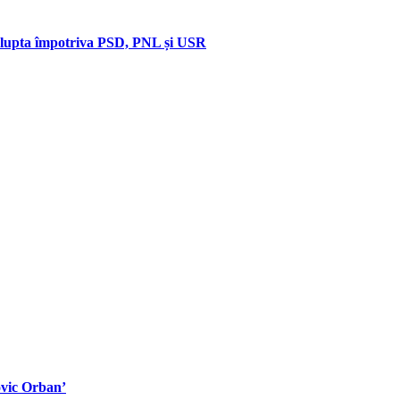
 a lupta împotriva PSD, PNL și USR
ovic Orban’