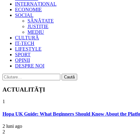
INTERNAȚIONAL
ECONOMIE
SOCIAL
SĂNĂTATE
JUSTIȚIE
MEDIU
CULTURĂ
IT-TECH
LIFESTYLE
SPORT
OPINII
DESPRE NOI
Caută
după:
ACTUALITĂȚI
1
Hopa UK Guide: What Beginners Should Know About the Platf
2 luni ago
2