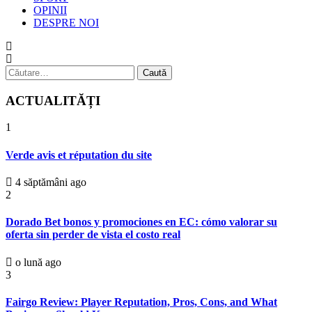
OPINII
DESPRE NOI
Caută
după:
ACTUALITĂȚI
1
Verde avis et réputation du site
4 săptămâni ago
2
Dorado Bet bonos y promociones en EC: cómo valorar su
oferta sin perder de vista el costo real
o lună ago
3
Fairgo Review: Player Reputation, Pros, Cons, and What