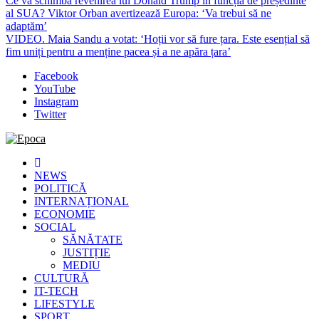
Ce va schimba revenirea lui Donald Trump în funcția de președinte
al SUA? Viktor Orban avertizează Europa: ‘Va trebui să ne
adaptăm’
VIDEO. Maia Sandu a votat: ‘Hoții vor să fure țara. Este esențial să
fim uniți pentru a menține pacea și a ne apăra țara’
Facebook
YouTube
Instagram
Twitter
Cele mai noi știri online din România
Epoca
NEWS
POLITICĂ
INTERNAȚIONAL
ECONOMIE
SOCIAL
SĂNĂTATE
JUSTIȚIE
MEDIU
CULTURĂ
IT-TECH
LIFESTYLE
SPORT