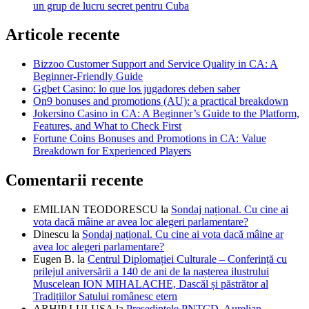
un grup de lucru secret pentru Cuba
Articole recente
Bizzoo Customer Support and Service Quality in CA: A
Beginner-Friendly Guide
Ggbet Casino: lo que los jugadores deben saber
On9 bonuses and promotions (AU): a practical breakdown
Jokersino Casino in CA: A Beginner’s Guide to the Platform,
Features, and What to Check First
Fortune Coins Bonuses and Promotions in CA: Value
Breakdown for Experienced Players
Comentarii recente
EMILIAN TEODORESCU
la
Sondaj național. Cu cine ai
vota dacă mâine ar avea loc alegeri parlamentare?
Dinescu
la
Sondaj național. Cu cine ai vota dacă mâine ar
avea loc alegeri parlamentare?
Eugen B.
la
Centrul Diplomației Culturale – Conferință cu
prilejul aniversării a 140 de ani de la nașterea ilustrului
Muscelean ION MIHALACHE, Dascăl și păstrător al
Tradițiilor Satului românesc etern
ARHIP LULUSA
la
Președintele PNȚCD, Aurelian