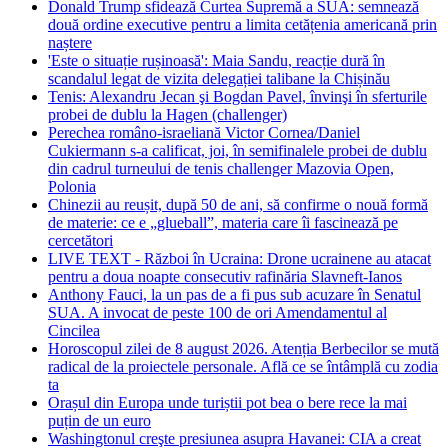
Donald Trump sfidează Curtea Supremă a SUA: semnează
două ordine executive pentru a limita cetățenia americană prin
naștere
'Este o situație rușinoasă': Maia Sandu, reacție dură în
scandalul legat de vizita delegației talibane la Chișinău
Tenis: Alexandru Jecan şi Bogdan Pavel, învinşi în sferturile
probei de dublu la Hagen (challenger)
Perechea româno-israeliană Victor Cornea/Daniel
Cukiermann s-a calificat, joi, în semifinalele probei de dublu
din cadrul turneului de tenis challenger Mazovia Open,
Polonia
Chinezii au reușit, după 50 de ani, să confirme o nouă formă
de materie: ce e „glueball”, materia care îi fascinează pe
cercetători
LIVE TEXT - Război în Ucraina: Drone ucrainene au atacat
pentru a doua noapte consecutiv rafinăria Slavneft-Ianos
Anthony Fauci, la un pas de a fi pus sub acuzare în Senatul
SUA. A invocat de peste 100 de ori Amendamentul al
Cincilea
Horoscopul zilei de 8 august 2026. Atenția Berbecilor se mută
radical de la proiectele personale. Află ce se întâmplă cu zodia
ta
Orașul din Europa unde turiștii pot bea o bere rece la mai
puțin de un euro
Washingtonul creşte presiunea asupra Havanei: CIA a creat