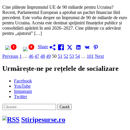
Cine plătește împrumutul UE de 90 miliarde pentru Ucraina?
Recent, Parlamentul European a aprobat un pachet financiar fără
precedent. Este vorba despre un împrumut de 90 de miliarde de euro
pentru Ucraina. Acesta este destinat sprijinirii finanțelor publice și
consolidării apărării în anii 2026–2027. Cine plătește cu adevărat
pentru „ajutorul” […]
Share
1
0
Paginație
Previous
1
…
46
47
48
49
50
51
52
53
54
…
101
Next
articole
Urmărește-ne pe rețelele de socializare
Facebook
YouTube
Instagram
Twitter
Caută
după:
Stiripesurse.ro