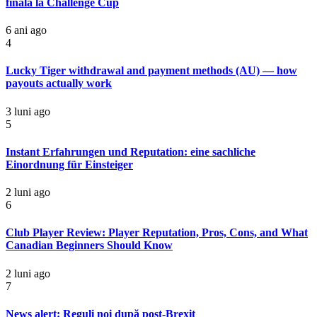
finală la Challenge Cup
6 ani ago
4
Lucky Tiger withdrawal and payment methods (AU) — how
payouts actually work
3 luni ago
5
Instant Erfahrungen und Reputation: eine sachliche
Einordnung für Einsteiger
2 luni ago
6
Club Player Review: Player Reputation, Pros, Cons, and What
Canadian Beginners Should Know
2 luni ago
7
News alert: Reguli noi după post-Brexit