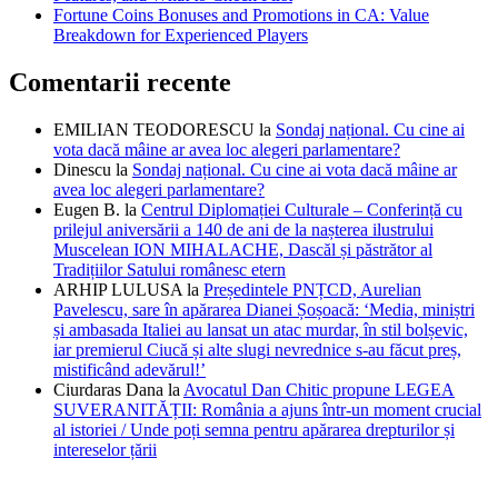
Fortune Coins Bonuses and Promotions in CA: Value
Breakdown for Experienced Players
Comentarii recente
EMILIAN TEODORESCU
la
Sondaj național. Cu cine ai
vota dacă mâine ar avea loc alegeri parlamentare?
Dinescu
la
Sondaj național. Cu cine ai vota dacă mâine ar
avea loc alegeri parlamentare?
Eugen B.
la
Centrul Diplomației Culturale – Conferință cu
prilejul aniversării a 140 de ani de la nașterea ilustrului
Muscelean ION MIHALACHE, Dascăl și păstrător al
Tradițiilor Satului românesc etern
ARHIP LULUSA
la
Președintele PNȚCD, Aurelian
Pavelescu, sare în apărarea Dianei Șoșoacă: ‘Media, miniștri
și ambasada Italiei au lansat un atac murdar, în stil bolșevic,
iar premierul Ciucă și alte slugi nevrednice s-au făcut preș,
mistificând adevărul!’
Ciurdaras Dana
la
Avocatul Dan Chitic propune LEGEA
SUVERANITĂȚII: România a ajuns într-un moment crucial
al istoriei / Unde poți semna pentru apărarea drepturilor și
intereselor țării