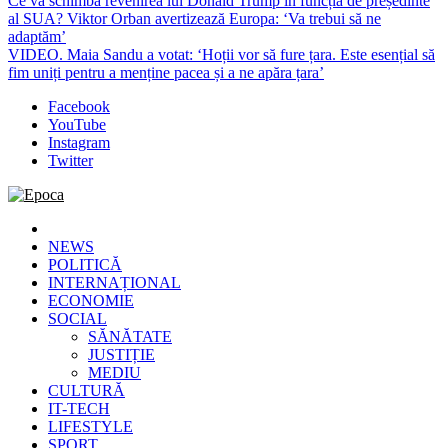
Ce va schimba revenirea lui Donald Trump în funcția de președinte
al SUA? Viktor Orban avertizează Europa: ‘Va trebui să ne
adaptăm’
VIDEO. Maia Sandu a votat: ‘Hoții vor să fure țara. Este esențial să
fim uniți pentru a menține pacea și a ne apăra țara’
Facebook
YouTube
Instagram
Twitter
Epoca
Cele mai noi știri online din România
NEWS
POLITICĂ
INTERNAȚIONAL
ECONOMIE
SOCIAL
SĂNĂTATE
JUSTIȚIE
MEDIU
CULTURĂ
IT-TECH
LIFESTYLE
SPORT