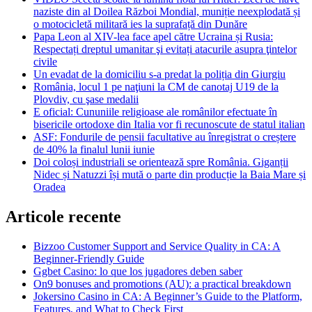
naziste din al Doilea Război Mondial, muniție neexplodată și
o motocicletă militară ies la suprafață din Dunăre
Papa Leon al XIV-lea face apel către Ucraina și Rusia:
Respectați dreptul umanitar şi evitați atacurile asupra ţintelor
civile
Un evadat de la domiciliu s-a predat la poliția din Giurgiu
România, locul 1 pe naţiuni la CM de canotaj U19 de la
Plovdiv, cu şase medalii
E oficial: Cununiile religioase ale românilor efectuate în
bisericile ortodoxe din Italia vor fi recunoscute de statul italian
ASF: Fondurile de pensii facultative au înregistrat o creștere
de 40% la finalul lunii iunie
Doi coloși industriali se orientează spre România. Giganții
Nidec și Natuzzi își mută o parte din producție la Baia Mare și
Oradea
Articole recente
Bizzoo Customer Support and Service Quality in CA: A
Beginner-Friendly Guide
Ggbet Casino: lo que los jugadores deben saber
On9 bonuses and promotions (AU): a practical breakdown
Jokersino Casino in CA: A Beginner’s Guide to the Platform,
Features, and What to Check First