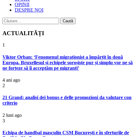
OPINII
DESPRE NOI
Caută
după:
ACTUALITĂȚI
1
Viktor Orban: ‘Fenomenul migraționist a împărțit în două
Europa. Bruxellesul și echipele soroșiste pur și simplu vor ne să
ne forțeze să îi acceptăm pe migranți’
4 ani ago
2
21 Grand: analisi dei bonus e delle promozioni da valutare con
criterio
2 luni ago
3
Echipa de handbal masculin CSM București e în sferturile de