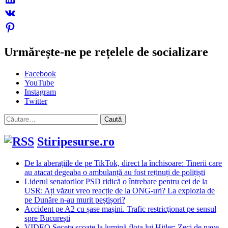
Urmărește-ne pe rețelele de socializare
Facebook
YouTube
Instagram
Twitter
Caută
după:
Stiripesurse.ro
De la aberațiile de pe TikTok, direct la închisoare: Tinerii care
au atacat degeaba o ambulanță au fost reținuți de polițiști
Liderul senatorilor PSD ridică o întrebare pentru cei de la
USR: Ați văzut vreo reacție de la ONG-uri? La explozia de
pe Dunăre n-au murit peștișori?
Accident pe A2 cu șase mașini. Trafic restricţionat pe sensul
spre București
VIDEO Seceta scoate la lumină flota lui Hitler: Zeci de nave