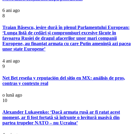
6 ani ago
8
Traian Băsescu, ieșire dură în plenul Parlamentului European:
‘Lunga listă de cedări și compromisuri excesive făcute în
favoarea Rusiei de dragul afacerilor unor mari companii
Europene, au finanțat armata cu care Putin amenință azi pacea
unor state Europene’
4 ani ago
9
Net Bet reseña y reputación del sitio en MX: análisis de pros,
contras y contexto real
o lună ago
10
Alexander Lukașenko: ‘Dacă armata rusă ar fi ratat acest
moment, ar fi fost forțată să înfrunte o lovitură masivă din
partea trupelor NATO – nu Ucraina’