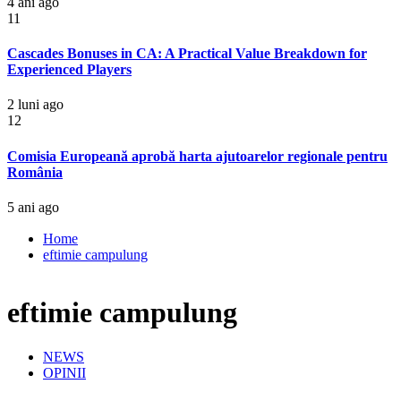
4 ani ago
11
Cascades Bonuses in CA: A Practical Value Breakdown for
Experienced Players
2 luni ago
12
Comisia Europeană aprobă harta ajutoarelor regionale pentru
România
5 ani ago
Home
eftimie campulung
eftimie campulung
NEWS
OPINII