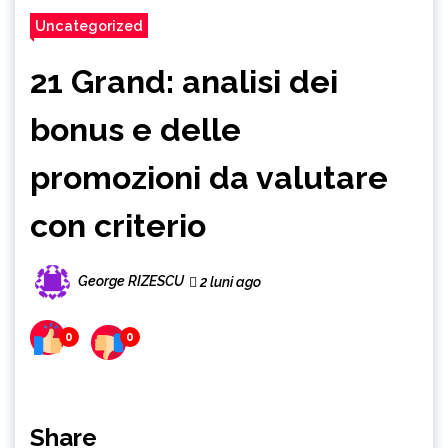
Uncategorized
21 Grand: analisi dei
bonus e delle
promozioni da valutare
con criterio
George RIZESCU
2 luni ago
0
0
Share