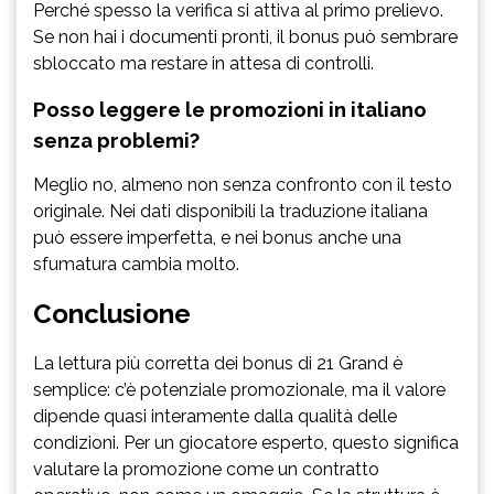
Perché spesso la verifica si attiva al primo prelievo.
Se non hai i documenti pronti, il bonus può sembrare
sbloccato ma restare in attesa di controlli.
Posso leggere le promozioni in italiano
senza problemi?
Meglio no, almeno non senza confronto con il testo
originale. Nei dati disponibili la traduzione italiana
può essere imperfetta, e nei bonus anche una
sfumatura cambia molto.
Conclusione
La lettura più corretta dei bonus di 21 Grand è
semplice: c’è potenziale promozionale, ma il valore
dipende quasi interamente dalla qualità delle
condizioni. Per un giocatore esperto, questo significa
valutare la promozione come un contratto