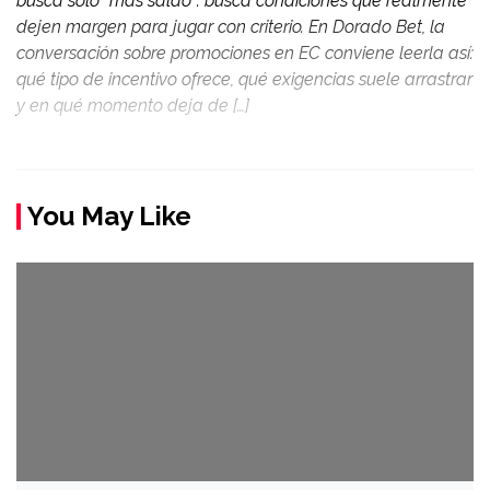
busca solo “más saldo”: busca condiciones que realmente
dejen margen para jugar con criterio. En Dorado Bet, la
conversación sobre promociones en EC conviene leerla así:
qué tipo de incentivo ofrece, qué exigencias suele arrastrar
y en qué momento deja de […]
You May Like