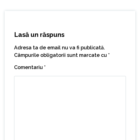
Lasă un răspuns
Adresa ta de email nu va fi publicată.
Câmpurile obligatorii sunt marcate cu
*
Comentariu
*