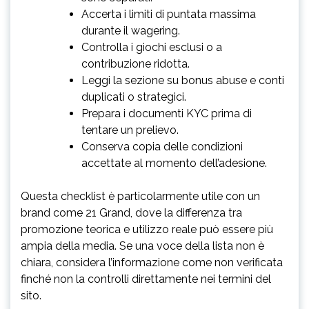
Accerta i limiti di puntata massima
durante il wagering.
Controlla i giochi esclusi o a
contribuzione ridotta.
Leggi la sezione su bonus abuse e conti
duplicati o strategici.
Prepara i documenti KYC prima di
tentare un prelievo.
Conserva copia delle condizioni
accettate al momento dell’adesione.
Questa checklist è particolarmente utile con un
brand come 21 Grand, dove la differenza tra
promozione teorica e utilizzo reale può essere più
ampia della media. Se una voce della lista non è
chiara, considera l’informazione come non verificata
finché non la controlli direttamente nei termini del
sito.