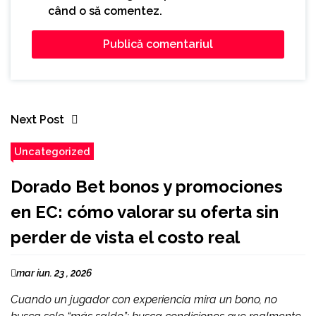
când o să comentez.
Next Post
Uncategorized
Dorado Bet bonos y promociones
en EC: cómo valorar su oferta sin
perder de vista el costo real
mar iun. 23 , 2026
Cuando un jugador con experiencia mira un bono, no