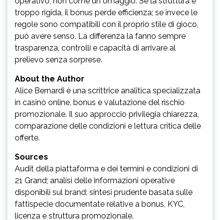
operativo, non come un omaggio. Se la struttura è
troppo rigida, il bonus perde efficienza; se invece le
regole sono compatibili con il proprio stile di gioco,
può avere senso. La differenza la fanno sempre
trasparenza, controlli e capacità di arrivare al
prelievo senza sorprese.
About the Author
Alice Bernardi è una scrittrice analitica specializzata
in casinò online, bonus e valutazione del rischio
promozionale. Il suo approccio privilegia chiarezza,
comparazione delle condizioni e lettura critica delle
offerte.
Sources
Audit della piattaforma e dei termini e condizioni di
21 Grand; analisi delle informazioni operative
disponibili sul brand; sintesi prudente basata sulle
fattispecie documentate relative a bonus, KYC,
licenza e struttura promozionale.