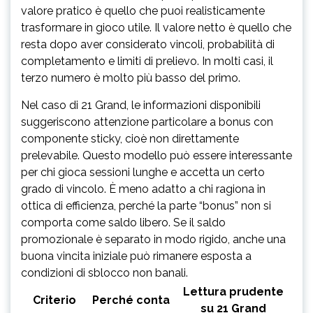
valore pratico è quello che puoi realisticamente
trasformare in gioco utile. Il valore netto è quello che
resta dopo aver considerato vincoli, probabilità di
completamento e limiti di prelievo. In molti casi, il
terzo numero è molto più basso del primo.
Nel caso di 21 Grand, le informazioni disponibili
suggeriscono attenzione particolare a bonus con
componente sticky, cioè non direttamente
prelevabile. Questo modello può essere interessante
per chi gioca sessioni lunghe e accetta un certo
grado di vincolo. È meno adatto a chi ragiona in
ottica di efficienza, perché la parte “bonus” non si
comporta come saldo libero. Se il saldo
promozionale è separato in modo rigido, anche una
buona vincita iniziale può rimanere esposta a
condizioni di sblocco non banali.
Lettura prudente
Criterio
Perché conta
su 21 Grand