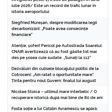
iulie 2026/ Este un record de trafic lunar în
istoria aeroportului
Siegfried Mureșan, despre modificarea legii
decarbonizării: „Poate avea consecințe
financiare”
Atenție, șoferi! Pericol pe Autostrada Soarelui:
CNAIR avertizează că au fost găsite tot mai
des pe șosea cuie sudate. „Sunați la 112”
Dezvăluiri din culisele blocajului politic de la
Cotroceni: „Am ratat o oportunitate mare”.
Ținta pentru noul Guvern: finalul lui august
Nicolae Stoica – ultimul mare interbelic / O
recuperare istorică după mai bine de 80 de ani
Fosta soție a lui Cătălin Avramescu se apără: