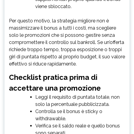
viene sbloccato.
Per questo motivo, la strategia migliore non è
massimizzare il bonus a tutti i costi, ma scegliere
solo le promozioni che si possono gestire senza
compromettere il controllo sul bankroll. Se un’offerta
richiede troppo tempo, troppa esposizione o troppi
giri di puntata rispetto al proprio budget, il suo valore
effettivo si riduce rapidamente.
Checklist pratica prima di
accettare una promozione
Leggi il requisito di puntata totale, non
solo la percentuale pubblicizzata.
Controlla se il bonus è sticky o
withdrawable.
Verifica se il saldo reale e quello bonus
sono separati.