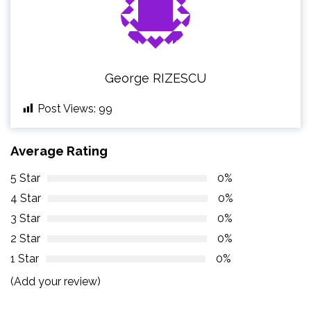
George RIZESCU
Post Views:
99
Average Rating
5 Star
0%
4 Star
0%
3 Star
0%
2 Star
0%
1 Star
0%
(Add your review)