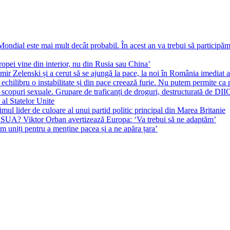
ial este mai mult decât probabil. În acest an va trebui să participăm l
pei vine din interior, nu din Rusia sau China’
r Zelenski și a cerut să se ajungă la pace, la noi în România imediat au 
echilibru o instabilitate și din pace creează furie. Nu putem permite ca 
 scopuri sexuale. Grupare de traficanți de droguri, destructurată de DI
 al Statelor Unite
l lider de culoare al unui partid politic principal din Marea Britanie
l SUA? Viktor Orban avertizează Europa: ‘Va trebui să ne adaptăm’
m uniți pentru a menține pacea și a ne apăra țara’