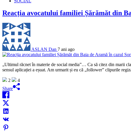
SOCIAL
Reacția avocatului familiei Șărămăt din Ba
ASLAN Dan
7 ani ago
„Ultimul răcnet în materie de social media”… Ca să citez din marii clasi
sensul aplicației a eșuat. Am urmarit și eu că „follower” clipurile regi
2
4
Share