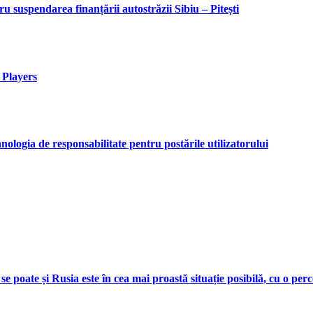
 suspendarea finanțării autostrăzii Sibiu – Pitești
 Players
ologia de responsabilitate pentru postările utilizatorului
 se poate și Rusia este în cea mai proastă situație posibilă, cu o pe