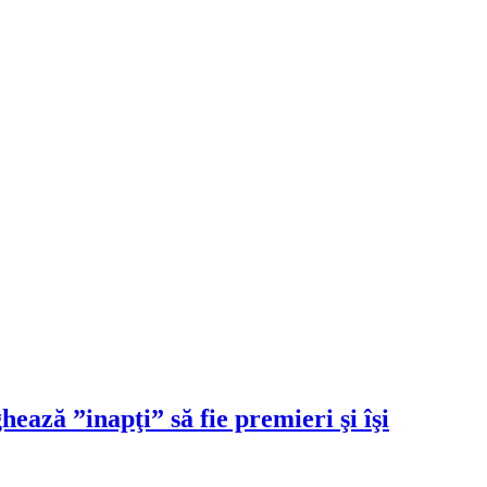
ează ”inapţi” să fie premieri şi îşi