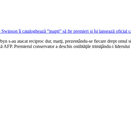
byn s-au atacat reciproc dur, marţi, prezentându-se fiecare drept omul sit
ă AFP. Premierul conservator a deschis ostilităţile trimiţându-i liderului