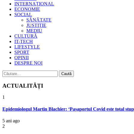
INTERNAȚIONAL
ECONOMIE
SOCIAL
SĂNĂTATE
JUSTIȚIE
MEDIU
CULTURĂ
IT-TECH
LIFESTYLE
SPORT
OPINII
DESPRE NOI
Caută
după:
ACTUALITĂȚI
1
Epidemiologul Martin Blachier: ‘Pașaportul Covid este total stupi
5 ani ago
2