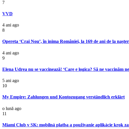
7
VVD
4 ani ago
8
Opereta ‘Crai Nou’, în inima României, la 169 de ani de la nașt
4 ani ago
9
Elena Udrea nu se vaccinează! ‘Care e logica? Să ne vaccinăm ne
5 ani ago
10
My Empire: Zahlungen und Kontozugang verständlich erklärt
o lună ago
11
Miami Club v SK: mobilná platba a používanie aplikácie krok z