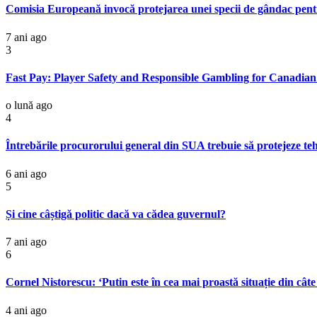
Comisia Europeană invocă protejarea unei specii de gândac pentru
7 ani ago
3
Fast Pay: Player Safety and Responsible Gambling for Canadian
o lună ago
4
Întrebările procurorului general din SUA trebuie să protejeze tehn
6 ani ago
5
Și cine câștigă politic dacă va cădea guvernul?
7 ani ago
6
Cornel Nistorescu: ‘Putin este în cea mai proastă situație din câte
4 ani ago