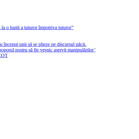
a o luptă a tuturor împotriva tuturor”
început unii să se plieze pe discursul păcii.
poporul nostru să fie veșnic aservit manipulărilor’
ICOT