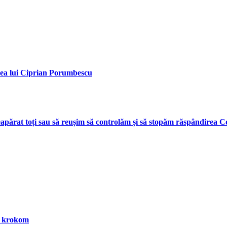
erea lui Ciprian Porumbescu
apărat toți sau să reușim să controlăm și să stopăm răspândirea C
a krokom