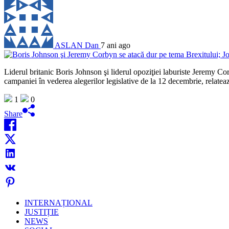
ASLAN Dan
7 ani ago
Liderul britanic Boris Johnson şi liderul opoziţiei laburiste Jeremy Cor
campaniei în vederea alegerilor legislative de la 12 decembrie, relateaz
1
0
Share
INTERNAȚIONAL
JUSTIȚIE
NEWS